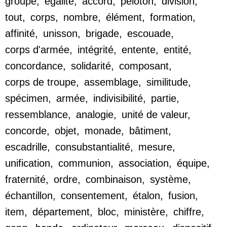
groupe
,
égalité
,
accord
,
peloton
,
division
,
tout
,
corps
,
nombre
,
élément
,
formation
,
affinité
,
unisson
,
brigade
,
escouade
,
corps d'armée
,
intégrité
,
entente
,
entité
,
concordance
,
solidarité
,
composant
,
corps de troupe
,
assemblage
,
similitude
,
spécimen
,
armée
,
indivisibilité
,
partie
,
ressemblance
,
analogie
,
unité de valeur
,
concorde
,
objet
,
monade
,
bâtiment
,
escadrille
,
consubstantialité
,
mesure
,
unification
,
communion
,
association
,
équipe
,
fraternité
,
ordre
,
combinaison
,
système
,
échantillon
,
consentement
,
étalon
,
fusion
,
item
,
département
,
bloc
,
ministère
,
chiffre
,