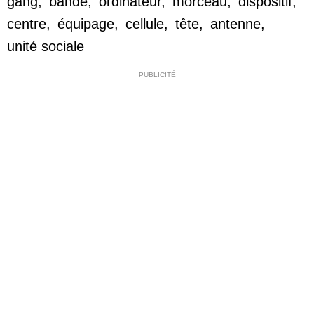
gang
,
bande
,
ordinateur
,
morceau
,
dispositif
,
centre
,
équipage
,
cellule
,
tête
,
antenne
,
unité sociale
PUBLICITÉ