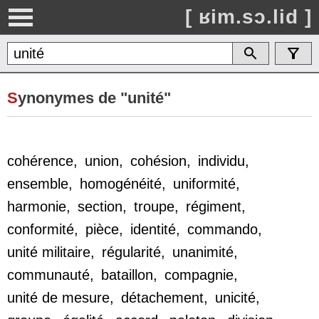
[ ʁim.sɔ.lid ]
S
ynonymes de "unité"
cohérence
,
union
,
cohésion
,
individu
,
ensemble
,
homogénéité
,
uniformité
,
harmonie
,
section
,
troupe
,
régiment
,
conformité
,
pièce
,
identité
,
commando
,
unité militaire
,
régularité
,
unanimité
,
communauté
,
bataillon
,
compagnie
,
unité de mesure
,
détachement
,
unicité
,