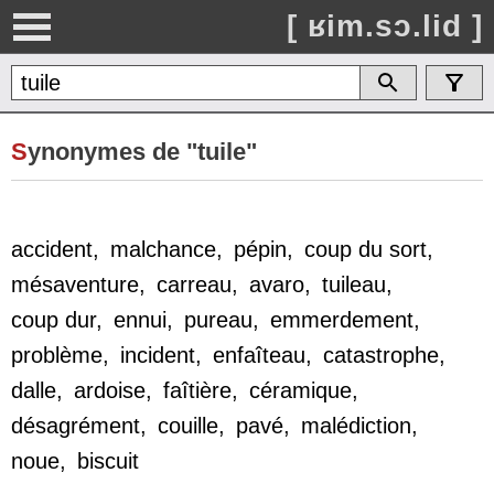
[ ʁim.sɔ.lid ]
S
ynonymes de "tuile"
accident
,
malchance
,
pépin
,
coup du sort
,
mésaventure
,
carreau
,
avaro
,
tuileau
,
coup dur
,
ennui
,
pureau
,
emmerdement
,
problème
,
incident
,
enfaîteau
,
catastrophe
,
dalle
,
ardoise
,
faîtière
,
céramique
,
désagrément
,
couille
,
pavé
,
malédiction
,
noue
,
biscuit