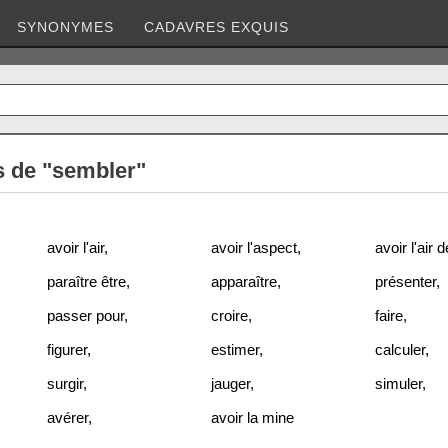
SYNONYMES
CADAVRES EXQUIS
 de "sembler"
avoir l'air
,
avoir l'aspect
,
avoir l'air d
paraître être
,
apparaître
,
présenter
,
passer pour
,
croire
,
faire
,
figurer
,
estimer
,
calculer
,
surgir
,
jauger
,
simuler
,
avérer
,
avoir la mine