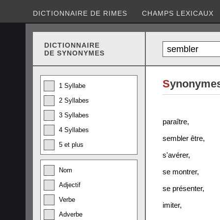
DICTIONNAIRE DE RIMES
CHAMPS LEXICAUX
DICTIONNAIRE
DE SYNONYMES
S
ynonymes
1 Syllabe
2 Syllabes
3 Syllabes
paraître
,
4 Syllabes
sembler être
,
5 et plus
s'avérer
,
Nom
se montrer
,
Adjectif
se présenter
,
Verbe
imiter
,
Adverbe