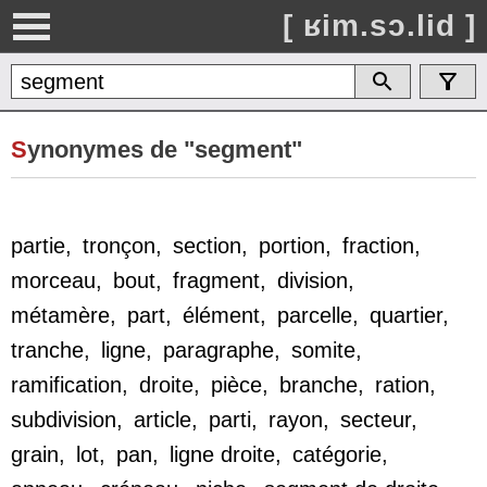
[ ʁim.sɔ.lid ]
S
ynonymes de "segment"
partie
,
tronçon
,
section
,
portion
,
fraction
,
morceau
,
bout
,
fragment
,
division
,
métamère
,
part
,
élément
,
parcelle
,
quartier
,
tranche
,
ligne
,
paragraphe
,
somite
,
ramification
,
droite
,
pièce
,
branche
,
ration
,
subdivision
,
article
,
parti
,
rayon
,
secteur
,
grain
,
lot
,
pan
,
ligne droite
,
catégorie
,