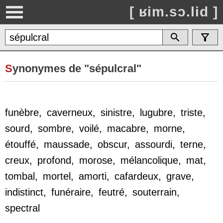
[ ʁim.sɔ.lid ]
S
ynonymes de "sépulcral"
funèbre
,
caverneux
,
sinistre
,
lugubre
,
triste
,
sourd
,
sombre
,
voilé
,
macabre
,
morne
,
étouffé
,
maussade
,
obscur
,
assourdi
,
terne
,
creux
,
profond
,
morose
,
mélancolique
,
mat
,
tombal
,
mortel
,
amorti
,
cafardeux
,
grave
,
indistinct
,
funéraire
,
feutré
,
souterrain
,
spectral