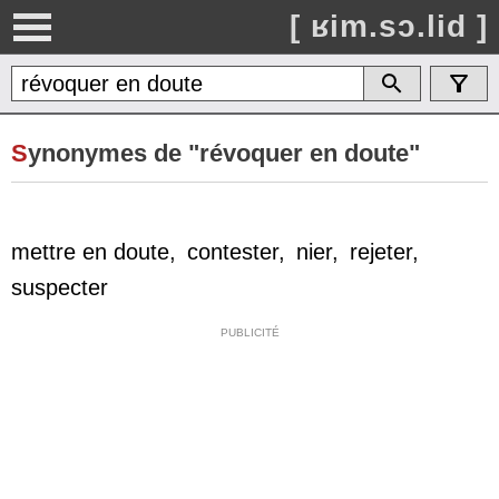
[ ʁim.sɔ.lid ]
S
ynonymes de "révoquer en doute"
mettre en doute
,
contester
,
nier
,
rejeter
,
suspecter
PUBLICITÉ