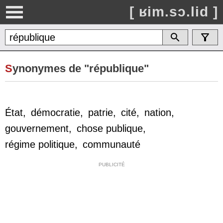
[ ʁim.sɔ.lid ]
S
ynonymes de "république"
État
,
démocratie
,
patrie
,
cité
,
nation
,
gouvernement
,
chose publique
,
régime politique
,
communauté
PUBLICITÉ