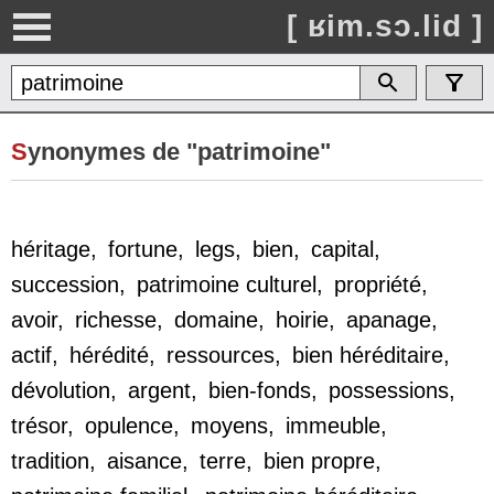
[ ʁim.sɔ.lid ]
S
ynonymes de "patrimoine"
héritage
,
fortune
,
legs
,
bien
,
capital
,
succession
,
patrimoine culturel
,
propriété
,
avoir
,
richesse
,
domaine
,
hoirie
,
apanage
,
actif
,
hérédité
,
ressources
,
bien héréditaire
,
dévolution
,
argent
,
bien-fonds
,
possessions
,
trésor
,
opulence
,
moyens
,
immeuble
,
tradition
,
aisance
,
terre
,
bien propre
,