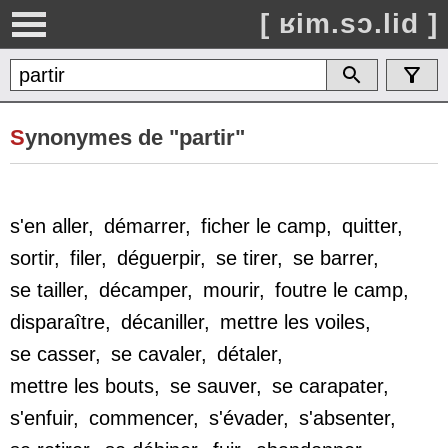
[ ʁim.sɔ.lid ]
S
ynonymes de "partir"
s'en aller
,
démarrer
,
ficher le camp
,
quitter
,
sortir
,
filer
,
déguerpir
,
se tirer
,
se barrer
,
se tailler
,
décamper
,
mourir
,
foutre le camp
,
disparaître
,
décaniller
,
mettre les voiles
,
se casser
,
se cavaler
,
détaler
,
mettre les bouts
,
se sauver
,
se carapater
,
s'enfuir
,
commencer
,
s'évader
,
s'absenter
,