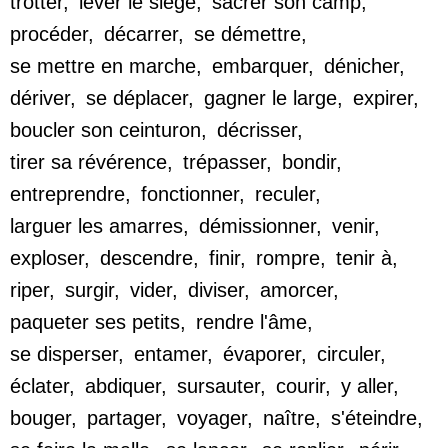
trotter
,
lever le siège
,
sacrer son camp
,
procéder
,
décarrer
,
se démettre
,
se mettre en marche
,
embarquer
,
dénicher
,
dériver
,
se déplacer
,
gagner le large
,
expirer
,
boucler son ceinturon
,
décrisser
,
tirer sa révérence
,
trépasser
,
bondir
,
entreprendre
,
fonctionner
,
reculer
,
larguer les amarres
,
démissionner
,
venir
,
exploser
,
descendre
,
finir
,
rompre
,
tenir à
,
riper
,
surgir
,
vider
,
diviser
,
amorcer
,
paqueter ses petits
,
rendre l'âme
,
se disperser
,
entamer
,
évaporer
,
circuler
,
éclater
,
abdiquer
,
sursauter
,
courir
,
y aller
,
bouger
,
partager
,
voyager
,
naître
,
s'éteindre
,