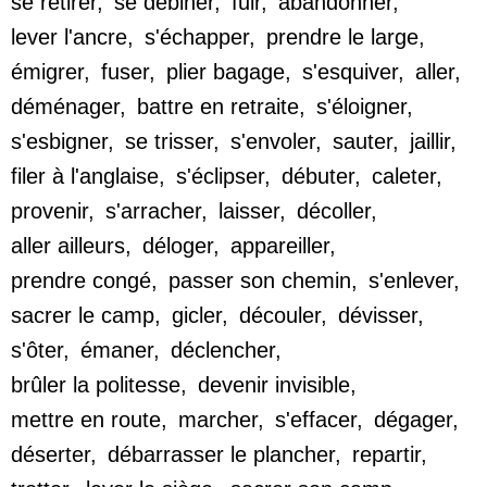
se retirer
,
se débiner
,
fuir
,
abandonner
,
lever l'ancre
,
s'échapper
,
prendre le large
,
émigrer
,
fuser
,
plier bagage
,
s'esquiver
,
aller
,
déménager
,
battre en retraite
,
s'éloigner
,
s'esbigner
,
se trisser
,
s'envoler
,
sauter
,
jaillir
,
filer à l'anglaise
,
s'éclipser
,
débuter
,
caleter
,
provenir
,
s'arracher
,
laisser
,
décoller
,
aller ailleurs
,
déloger
,
appareiller
,
prendre congé
,
passer son chemin
,
s'enlever
,
sacrer le camp
,
gicler
,
découler
,
dévisser
,
s'ôter
,
émaner
,
déclencher
,
brûler la politesse
,
devenir invisible
,
mettre en route
,
marcher
,
s'effacer
,
dégager
,
déserter
,
débarrasser le plancher
,
repartir
,