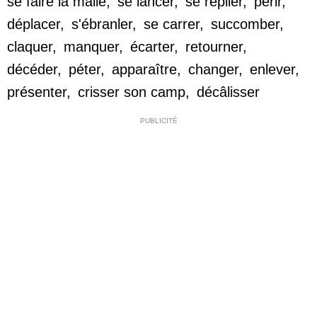
se faire la malle
,
se lancer
,
se replier
,
périr
,
déplacer
,
s'ébranler
,
se carrer
,
succomber
,
claquer
,
manquer
,
écarter
,
retourner
,
décéder
,
péter
,
apparaître
,
changer
,
enlever
,
présenter
,
crisser son camp
,
décâlisser
PUBLICITÉ