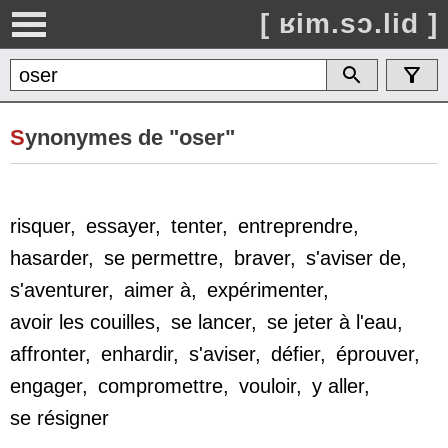
[ ʁim.sɔ.lid ]
S
ynonymes de "oser"
risquer
,
essayer
,
tenter
,
entreprendre
,
hasarder
,
se permettre
,
braver
,
s'aviser de
,
s'aventurer
,
aimer à
,
expérimenter
,
avoir les couilles
,
se lancer
,
se jeter à l'eau
,
affronter
,
enhardir
,
s'aviser
,
défier
,
éprouver
,
engager
,
compromettre
,
vouloir
,
y aller
,
se résigner