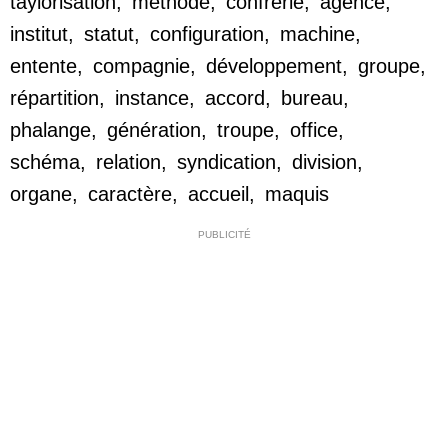
taylorisation
,
méthode
,
confrérie
,
agence
,
institut
,
statut
,
configuration
,
machine
,
entente
,
compagnie
,
développement
,
groupe
,
répartition
,
instance
,
accord
,
bureau
,
phalange
,
génération
,
troupe
,
office
,
schéma
,
relation
,
syndication
,
division
,
organe
,
caractère
,
accueil
,
maquis
PUBLICITÉ