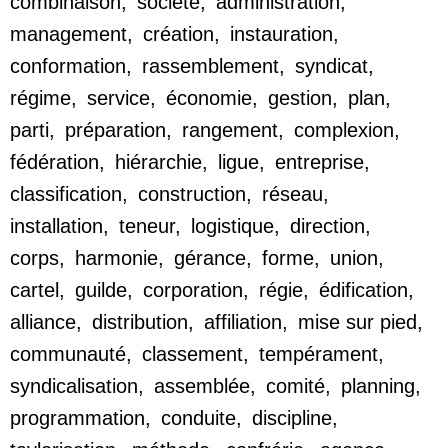
combinaison
,
société
,
administration
,
management
,
création
,
instauration
,
conformation
,
rassemblement
,
syndicat
,
régime
,
service
,
économie
,
gestion
,
plan
,
parti
,
préparation
,
rangement
,
complexion
,
fédération
,
hiérarchie
,
ligue
,
entreprise
,
classification
,
construction
,
réseau
,
installation
,
teneur
,
logistique
,
direction
,
corps
,
harmonie
,
gérance
,
forme
,
union
,
cartel
,
guilde
,
corporation
,
régie
,
édification
,
alliance
,
distribution
,
affiliation
,
mise sur pied
,
communauté
,
classement
,
tempérament
,
syndicalisation
,
assemblée
,
comité
,
planning
,
programmation
,
conduite
,
discipline
,