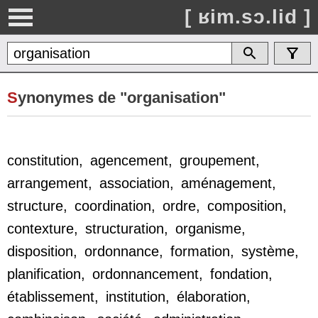
[ ʁim.sɔ.lid ]
S
ynonymes de "organisation"
constitution
,
agencement
,
groupement
,
arrangement
,
association
,
aménagement
,
structure
,
coordination
,
ordre
,
composition
,
contexture
,
structuration
,
organisme
,
disposition
,
ordonnance
,
formation
,
système
,
planification
,
ordonnancement
,
fondation
,
établissement
,
institution
,
élaboration
,