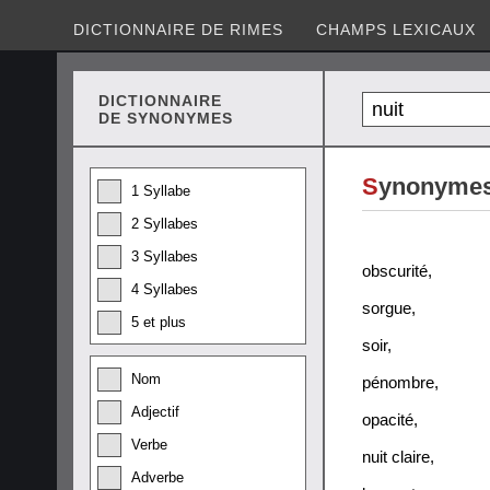
DICTIONNAIRE DE RIMES
CHAMPS LEXICAUX
DICTIONNAIRE
DE SYNONYMES
S
ynonymes 
1 Syllabe
2 Syllabes
3 Syllabes
obscurité
,
4 Syllabes
sorgue
,
5 et plus
soir
,
Nom
pénombre
,
Adjectif
opacité
,
Verbe
nuit claire
,
Adverbe