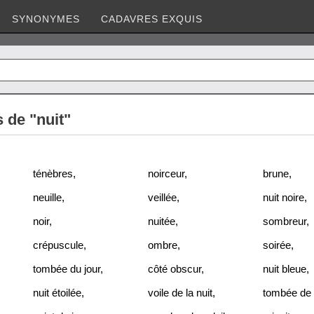
SYNONYMES
CADAVRES EXQUIS
de "nuit"
ténèbres
,
noirceur
,
brune
,
neuille
,
veillée
,
nuit noire
,
noir
,
nuitée
,
sombreur
,
crépuscule
,
ombre
,
soirée
,
tombée du jour
,
côté obscur
,
nuit bleue
,
nuit étoilée
,
voile de la nuit
,
tombée de l