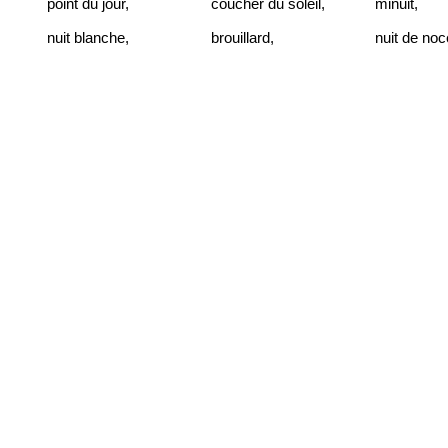
point du jour
,
coucher du soleil
,
minuit
,
nuit blanche
,
brouillard
,
nuit de no