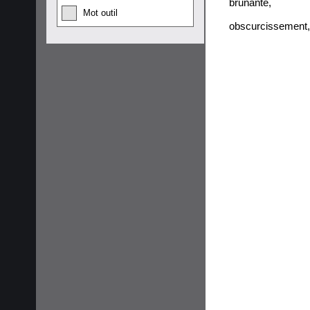
brunante
,
Mot outil
obscurcissement
,