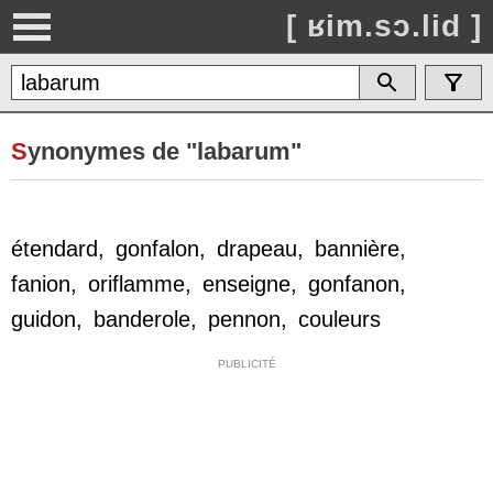
[ ʁim.sɔ.lid ]
S
ynonymes de "labarum"
étendard
,
gonfalon
,
drapeau
,
bannière
,
fanion
,
oriflamme
,
enseigne
,
gonfanon
,
guidon
,
banderole
,
pennon
,
couleurs
PUBLICITÉ