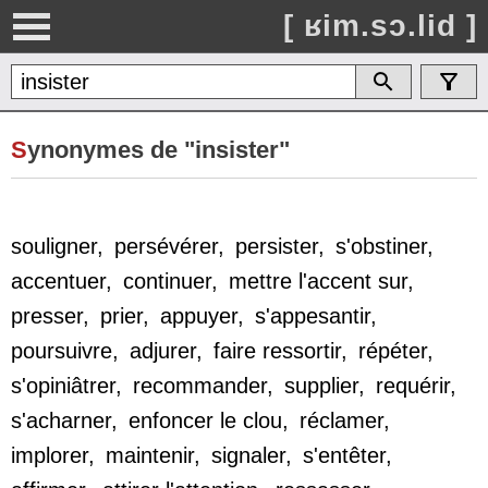
[ ʁim.sɔ.lid ]
S
ynonymes de "insister"
souligner
,
persévérer
,
persister
,
s'obstiner
,
accentuer
,
continuer
,
mettre l'accent sur
,
presser
,
prier
,
appuyer
,
s'appesantir
,
poursuivre
,
adjurer
,
faire ressortir
,
répéter
,
s'opiniâtrer
,
recommander
,
supplier
,
requérir
,
s'acharner
,
enfoncer le clou
,
réclamer
,
implorer
,
maintenir
,
signaler
,
s'entêter
,