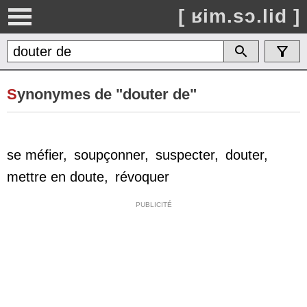
[ ʁim.sɔ.lid ]
S
ynonymes de "douter de"
se méfier
,
soupçonner
,
suspecter
,
douter
,
mettre en doute
,
révoquer
PUBLICITÉ