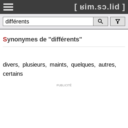
[ ʁim.sɔ.lid ]
S
ynonymes de "différents"
divers
,
plusieurs
,
maints
,
quelques
,
autres
,
certains
PUBLICITÉ