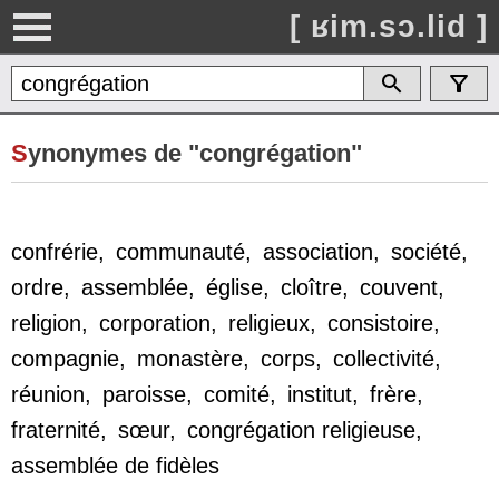
[ ʁim.sɔ.lid ]
S
ynonymes de "congrégation"
confrérie
,
communauté
,
association
,
société
,
ordre
,
assemblée
,
église
,
cloître
,
couvent
,
religion
,
corporation
,
religieux
,
consistoire
,
compagnie
,
monastère
,
corps
,
collectivité
,
réunion
,
paroisse
,
comité
,
institut
,
frère
,
fraternité
,
sœur
,
congrégation religieuse
,
assemblée de fidèles