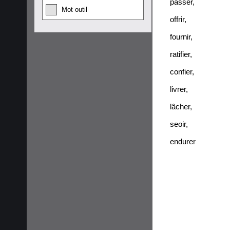
passer
,
Mot outil
offrir
,
fournir
,
ratifier
,
confier
,
livrer
,
lâcher
,
seoir
,
endurer