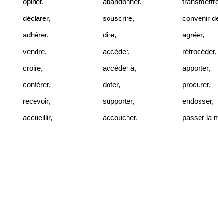
opiner
,
abandonner
,
transmettr
déclarer
,
souscrire
,
convenir d
adhérer
,
dire
,
agréer
,
vendre
,
accéder
,
rétrocéder
,
croire
,
accéder à
,
apporter
,
conférer
,
doter
,
procurer
,
recevoir
,
supporter
,
endosser
,
accueillir
,
accoucher
,
passer la 