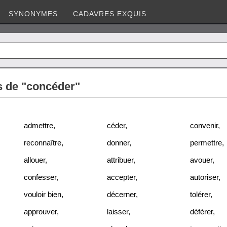
SYNONYMES
CADAVRES EXQUIS
 de "concéder"
admettre
,
céder
,
convenir
,
reconnaître
,
donner
,
permettre
,
allouer
,
attribuer
,
avouer
,
confesser
,
accepter
,
autoriser
,
vouloir bien
,
décerner
,
tolérer
,
approuver
,
laisser
,
déférer
,