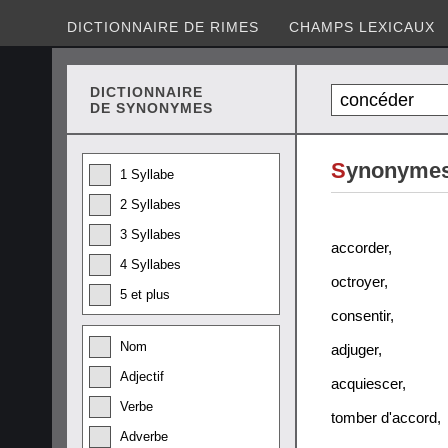
DICTIONNAIRE DE RIMES
CHAMPS LEXICAUX
DICTIONNAIRE
DE SYNONYMES
S
ynonymes
1 Syllabe
2 Syllabes
3 Syllabes
accorder
,
4 Syllabes
octroyer
,
5 et plus
consentir
,
Nom
adjuger
,
Adjectif
acquiescer
,
Verbe
tomber d'accord
,
Adverbe