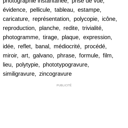
photographie instantanée
,
prise de vue
,
évidence
,
pellicule
,
tableau
,
estampe
,
caricature
,
représentation
,
polycopie
,
icône
,
reproduction
,
planche
,
redite
,
trivialité
,
photogramme
,
tirage
,
plaque
,
expression
,
idée
,
reflet
,
banal
,
médiocrité
,
procédé
,
miroir
,
art
,
galvano
,
phrase
,
formule
,
film
,
lieu
,
polytypie
,
phototypogravure
,
similigravure
,
zincogravure
PUBLICITÉ