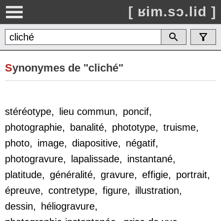
[ ʁim.sɔ.lid ]
S
ynonymes de "cliché"
stéréotype
,
lieu commun
,
poncif
,
photographie
,
banalité
,
phototype
,
truisme
,
photo
,
image
,
diapositive
,
négatif
,
photogravure
,
lapalissade
,
instantané
,
platitude
,
généralité
,
gravure
,
effigie
,
portrait
,
épreuve
,
contretype
,
figure
,
illustration
,
dessin
,
héliogravure
,