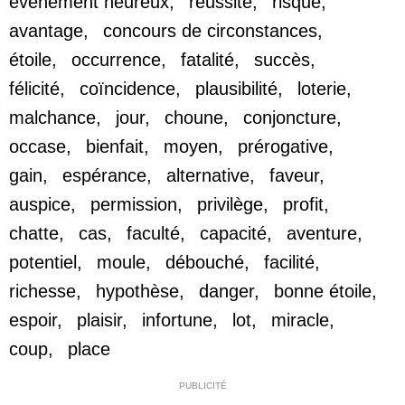
événement heureux
,
réussite
,
risque
,
avantage
,
concours de circonstances
,
étoile
,
occurrence
,
fatalité
,
succès
,
félicité
,
coïncidence
,
plausibilité
,
loterie
,
malchance
,
jour
,
choune
,
conjoncture
,
occase
,
bienfait
,
moyen
,
prérogative
,
gain
,
espérance
,
alternative
,
faveur
,
auspice
,
permission
,
privilège
,
profit
,
chatte
,
cas
,
faculté
,
capacité
,
aventure
,
potentiel
,
moule
,
débouché
,
facilité
,
richesse
,
hypothèse
,
danger
,
bonne étoile
,
espoir
,
plaisir
,
infortune
,
lot
,
miracle
,
coup
,
place
PUBLICITÉ