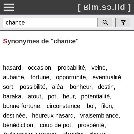
[ ʁim.sɔ.lid ]
S
ynonymes de "chance"
hasard
,
occasion
,
probabilité
,
veine
,
aubaine
,
fortune
,
opportunité
,
éventualité
,
sort
,
possibilité
,
aléa
,
bonheur
,
destin
,
baraka
,
atout
,
pot
,
heur
,
potentialité
,
bonne fortune
,
circonstance
,
bol
,
filon
,
destinée
,
heureux hasard
,
vraisemblance
,
bénédiction
,
coup de pot
,
prospérité
,