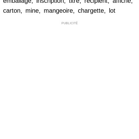
emballage
,
inscription
,
titre
,
récipient
,
affiche
,
carton
,
mine
,
mangeoire
,
chargette
,
lot
PUBLICITÉ