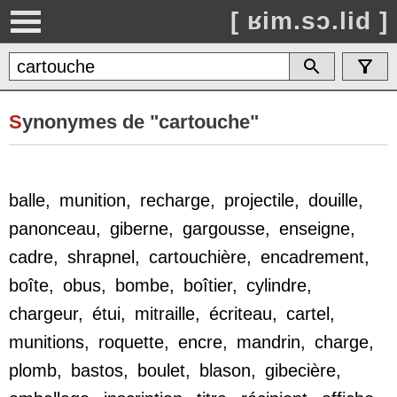
[ ʁim.sɔ.lid ]
S
ynonymes de "cartouche"
balle
,
munition
,
recharge
,
projectile
,
douille
,
panonceau
,
giberne
,
gargousse
,
enseigne
,
cadre
,
shrapnel
,
cartouchière
,
encadrement
,
boîte
,
obus
,
bombe
,
boîtier
,
cylindre
,
chargeur
,
étui
,
mitraille
,
écriteau
,
cartel
,
munitions
,
roquette
,
encre
,
mandrin
,
charge
,
plomb
,
bastos
,
boulet
,
blason
,
gibecière
,