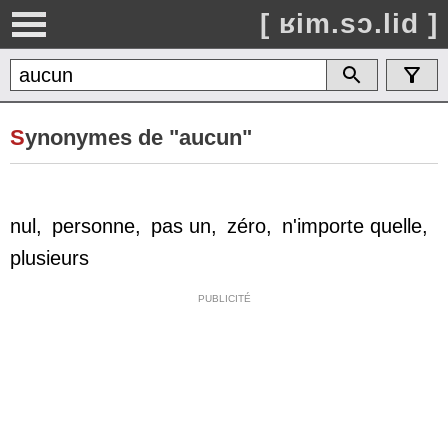
[ ʁim.sɔ.lid ]
S
ynonymes de "aucun"
nul
,
personne
,
pas un
,
zéro
,
n'importe quelle
,
plusieurs
PUBLICITÉ