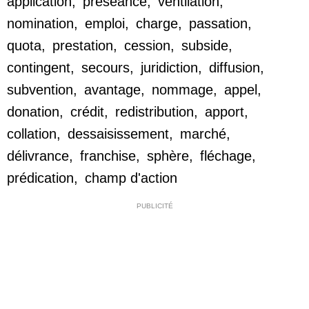
application
,
préséance
,
ventilation
,
nomination
,
emploi
,
charge
,
passation
,
quota
,
prestation
,
cession
,
subside
,
contingent
,
secours
,
juridiction
,
diffusion
,
subvention
,
avantage
,
nommage
,
appel
,
donation
,
crédit
,
redistribution
,
apport
,
collation
,
dessaisissement
,
marché
,
délivrance
,
franchise
,
sphère
,
fléchage
,
prédication
,
champ d'action
PUBLICITÉ