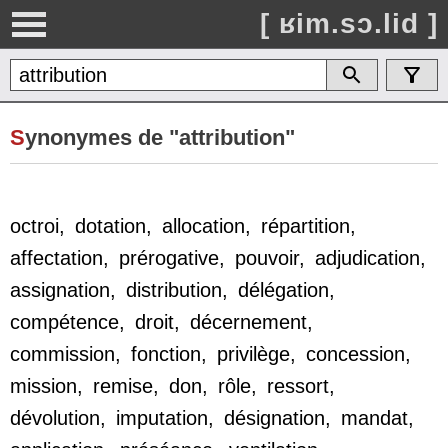
[ ʁim.sɔ.lid ]
S
ynonymes de "attribution"
octroi
,
dotation
,
allocation
,
répartition
,
affectation
,
prérogative
,
pouvoir
,
adjudication
,
assignation
,
distribution
,
délégation
,
compétence
,
droit
,
décernement
,
commission
,
fonction
,
privilège
,
concession
,
mission
,
remise
,
don
,
rôle
,
ressort
,
dévolution
,
imputation
,
désignation
,
mandat
,