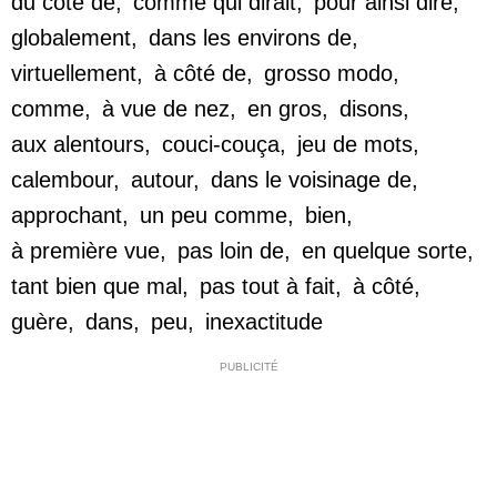
du côté de
,
comme qui dirait
,
pour ainsi dire
,
globalement
,
dans les environs de
,
virtuellement
,
à côté de
,
grosso modo
,
comme
,
à vue de nez
,
en gros
,
disons
,
aux alentours
,
couci-couça
,
jeu de mots
,
calembour
,
autour
,
dans le voisinage de
,
approchant
,
un peu comme
,
bien
,
à première vue
,
pas loin de
,
en quelque sorte
,
tant bien que mal
,
pas tout à fait
,
à côté
,
guère
,
dans
,
peu
,
inexactitude
PUBLICITÉ