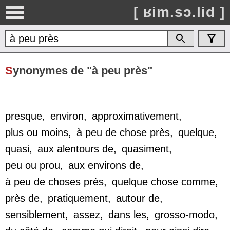
[ ʁim.sɔ.lid ]
S
ynonymes de "à peu près"
presque
,
environ
,
approximativement
,
plus ou moins
,
à peu de chose près
,
quelque
,
quasi
,
aux alentours de
,
quasiment
,
peu ou prou
,
aux environs de
,
à peu de choses près
,
quelque chose comme
,
près de
,
pratiquement
,
autour de
,
sensiblement
,
assez
,
dans les
,
grosso-modo
,