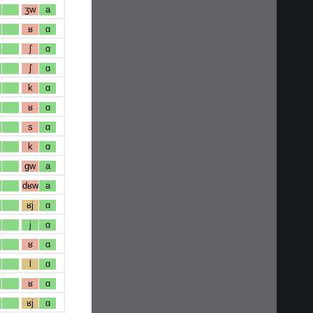
ʒw
a
ʁ
ɑ
ʃ
ɑ
ʃ
ɑ
k
ɑ
ʁ
ɑ
s
ɑ
k
ɑ
gw
a
dʁw
a
ʁj
ɑ
j
ɑ
ʁ
ɑ
l
ɑ
ʁ
ɑ
ʁj
ɑ