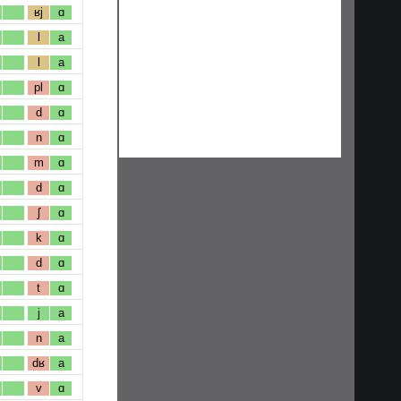
ʁj
ɑ
l
a
l
a
pl
ɑ
d
ɑ
n
ɑ
m
ɑ
d
ɑ
ʃ
ɑ
k
ɑ
d
ɑ
t
ɑ
j
a
n
a
dʁ
a
v
ɑ