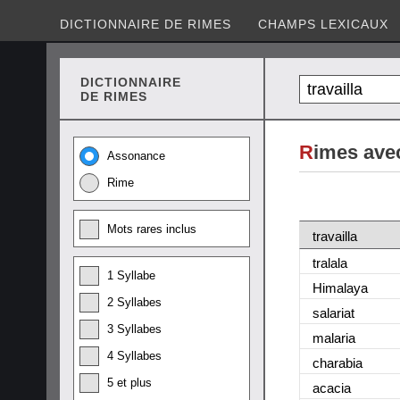
DICTIONNAIRE DE RIMES
CHAMPS LEXICAUX
DICTIONNAIRE
DE RIMES
R
imes avec
Assonance
Rime
Mots rares inclus
travailla
tralala
1 Syllabe
Himalaya
2 Syllabes
salariat
3 Syllabes
malaria
4 Syllabes
charabia
5 et plus
acacia