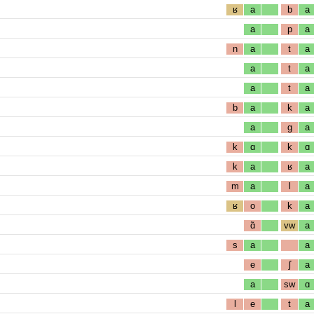
ʁ
a
b
a
a
p
a
n
a
t
a
a
t
a
a
t
a
b
a
k
a
a
g
a
k
ɑ
k
ɑ
k
a
ʁ
a
m
a
l
a
ʁ
o
k
a
ɑ̃
vw
a
s
a
a
e
ʃ
a
a
sw
ɑ
l
e
t
a