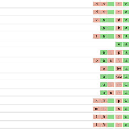
n
ɔ
t
a
d
ɛ
t
a
k
a
d
a
a
b
a
s
a
s
a
v
a
a
l
p
a
p
a
s
t
a
e
lw
a
a
kʁw
a
a
l
m
a
a
ʁ
m
a
k
ɔ̃
p
a
m
i
s
a
f
ɑ̃
t
a
l
ɔ̃
t
a