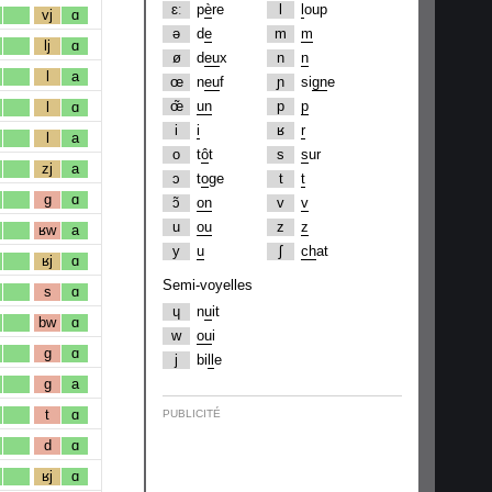
ɛː
p
è
re
l
l
oup
vj
ɑ
ə
d
e
m
m
lj
ɑ
ø
d
eu
x
n
n
l
a
œ
n
eu
f
ɲ
si
gn
e
œ̃
un
p
p
l
ɑ
i
i
ʁ
r
l
a
o
t
ô
t
s
s
ur
zj
a
ɔ
t
o
ge
t
t
g
ɑ
ɔ̃
on
v
v
u
ou
z
z
ʁw
a
y
u
ʃ
ch
at
ʁj
ɑ
Semi-voyelles
s
ɑ
ɥ
n
u
it
bw
ɑ
w
ou
i
g
ɑ
j
bi
ll
e
g
a
t
ɑ
PUBLICITÉ
d
ɑ
ʁj
ɑ