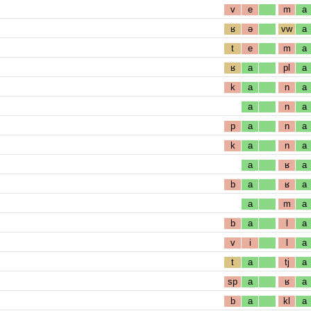
v
e
m
a
ʁ
ə
vw
a
t
e
m
a
ʁ
a
pl
a
k
a
n
a
a
n
a
p
a
n
a
k
a
n
a
a
ʁ
a
b
a
ʁ
a
a
m
a
b
a
l
a
v
i
l
a
t
a
tj
a
sp
a
ʁ
a
b
a
kl
a