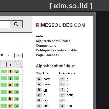
[ ʁim.sɔ.lid ]
R
IMESSOLIDES
.COM
Aide
Recherches fréquentes
Commentaire
Politique de confidentialité
Page Facebook
08
A
lphabet phonétique
l
ɑ
Voyelles
Consonnes
j
ɑ
a
p
a
tte
b
b
ɑ
p
â
te
d
d
ʁj
ɑ
ɑ̃
an
f
f
ʁj
ɑ
e
é
g
g
oût
bj
ɑ
ẽ
p
in
ʒ
J
sj
ɑ
ɛ
z
è
le
k
c
ou