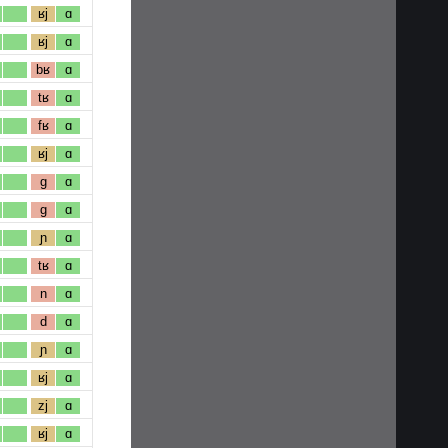
ʁj
ɑ
ʁj
ɑ
bʁ
ɑ
tʁ
ɑ
fʁ
ɑ
ʁj
ɑ
g
ɑ
g
ɑ
ɲ
ɑ
tʁ
ɑ
n
ɑ
d
ɑ
ɲ
ɑ
ʁj
ɑ
zj
ɑ
ʁj
ɑ