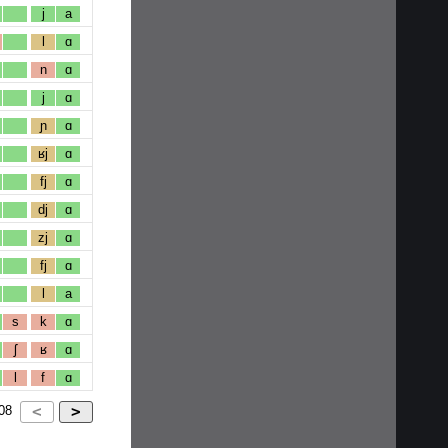
j
a
l
ɑ
n
ɑ
j
ɑ
ɲ
ɑ
ʁj
ɑ
fj
ɑ
dj
ɑ
zj
ɑ
fj
ɑ
l
a
s
k
ɑ
ʃ
ʁ
ɑ
l
f
ɑ
08