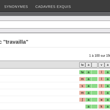
SYNONYMES
CADAVRES EXQUIS
 "travailla"
1
à
100
sur
15
tʁ
a
l
a
m
a
l
a
s
a
l
a
m
a
l
a
ʃ
a
ʁ
a
a
k
a