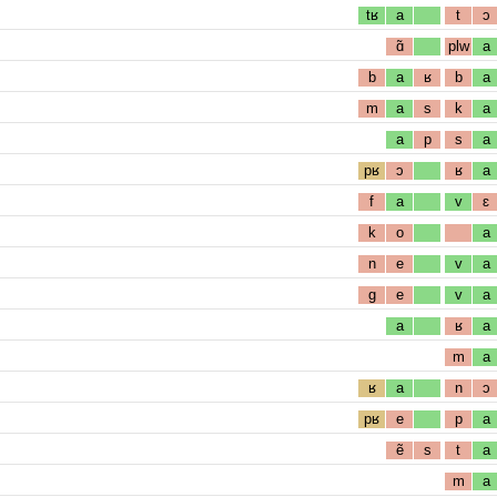
tʁ
a
t
ɔ
ɑ̃
plw
a
b
a
ʁ
b
a
m
a
s
k
a
a
p
s
a
pʁ
ɔ
ʁ
a
f
a
v
ɛ
k
o
a
n
e
v
a
g
e
v
a
a
ʁ
a
m
a
ʁ
a
n
ɔ
pʁ
e
p
a
ẽ
s
t
a
m
a