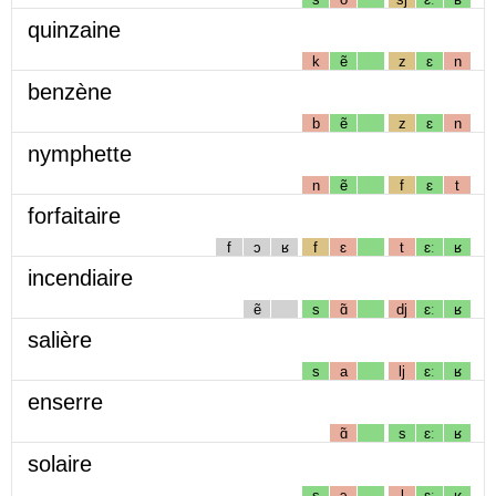
quinzaine
k
ẽ
z
ɛ
n
benzène
b
ẽ
z
ɛ
n
nymphette
n
ẽ
f
ɛ
t
forfaitaire
f
ɔ
ʁ
f
ɛ
t
ɛː
ʁ
incendiaire
ẽ
s
ɑ̃
dj
ɛː
ʁ
salière
s
a
lj
ɛː
ʁ
enserre
ɑ̃
s
ɛː
ʁ
solaire
s
ɔ
l
ɛː
ʁ