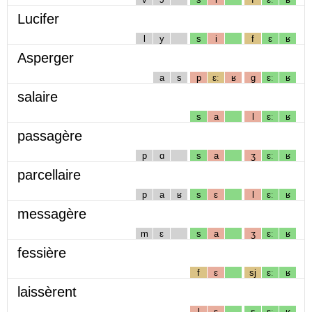
Lucifer
l
y
s
i
f
ɛ
ʁ
Asperger
a
s
p
ɛː
ʁ
g
ɛː
ʁ
salaire
s
a
l
ɛː
ʁ
passagère
p
ɑ
s
a
ʒ
ɛː
ʁ
parcellaire
p
a
ʁ
s
ɛ
l
ɛː
ʁ
messagère
m
ɛ
s
a
ʒ
ɛː
ʁ
fessière
f
ɛ
sj
ɛː
ʁ
laissèrent
l
ɛ
s
ɛː
ʁ