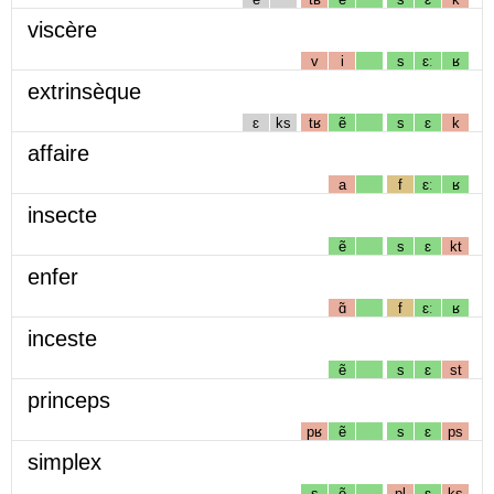
viscère
v
i
s
ɛː
ʁ
extrinsèque
ɛ
ks
tʁ
ẽ
s
ɛ
k
affaire
a
f
ɛː
ʁ
insecte
ẽ
s
ɛ
kt
enfer
ɑ̃
f
ɛː
ʁ
inceste
ẽ
s
ɛ
st
princeps
pʁ
ẽ
s
ɛ
ps
simplex
s
ẽ
pl
ɛ
ks