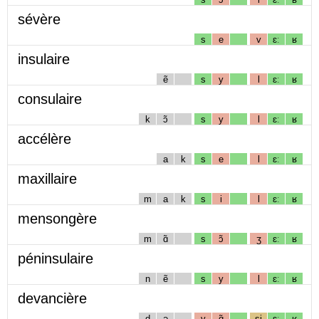
sévère
s
e
v
ɛː
ʁ
insulaire
ẽ
s
y
l
ɛː
ʁ
consulaire
k
ɔ̃
s
y
l
ɛː
ʁ
accélère
a
k
s
e
l
ɛː
ʁ
maxillaire
m
a
k
s
i
l
ɛː
ʁ
mensongère
m
ɑ̃
s
ɔ̃
ʒ
ɛː
ʁ
péninsulaire
n
ẽ
s
y
l
ɛː
ʁ
devancière
d
ə
v
ɑ̃
sj
ɛː
ʁ