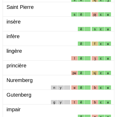
Saint Pierre
s
ẽ
pj
ɛː
ʁ
insère
ẽ
s
ɛː
ʁ
infère
ẽ
f
ɛː
ʁ
lingère
l
ẽ
ʒ
ɛː
ʁ
princière
pʁ
ẽ
sj
ɛː
ʁ
Nuremberg
n
y
ʁ
ẽ
b
ɛː
ʁ
Gutenberg
g
y
t
ẽ
b
ɛː
ʁ
impair
ẽ
p
ɛː
ʁ