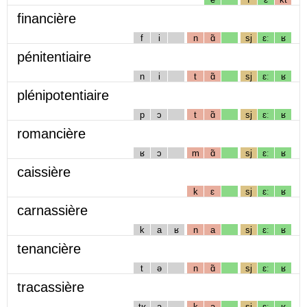
financière
f
i
n
ɑ̃
sj
ɛː
ʁ
pénitentiaire
n
i
t
ɑ̃
sj
ɛː
ʁ
plénipotentiaire
p
ɔ
t
ɑ̃
sj
ɛː
ʁ
romancière
ʁ
ɔ
m
ɑ̃
sj
ɛː
ʁ
caissière
k
ɛ
sj
ɛː
ʁ
carnassière
k
a
ʁ
n
a
sj
ɛː
ʁ
tenancière
t
ə
n
ɑ̃
sj
ɛː
ʁ
tracassière
tʁ
a
k
a
sj
ɛː
ʁ