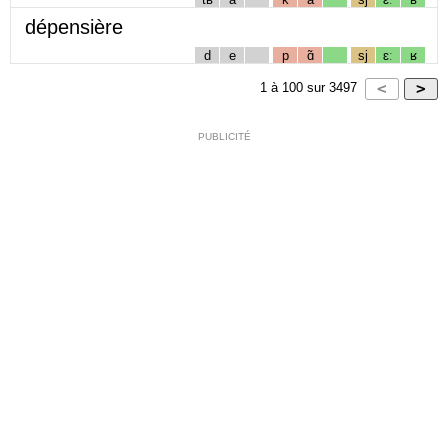
dépensière
d
e
p
ɑ̃
sj
ɛː
ʁ
1
à
100
sur
3497
PUBLICITÉ