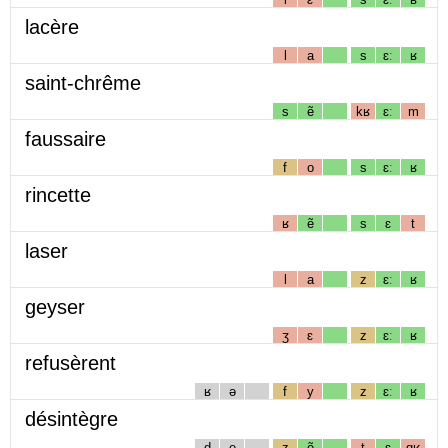
lacère
l
a
s
ɛː
ʁ
saint-chrême
s
ẽ
kʁ
ɛː
m
faussaire
f
o
s
ɛː
ʁ
rincette
ʁ
ẽ
s
ɛ
t
laser
l
a
z
ɛː
ʁ
geyser
ʒ
ɛ
z
ɛː
ʁ
refusèrent
ʁ
ə
f
y
z
ɛː
ʁ
désintègre
d
e
z
ẽ
t
ɛ
gʁ