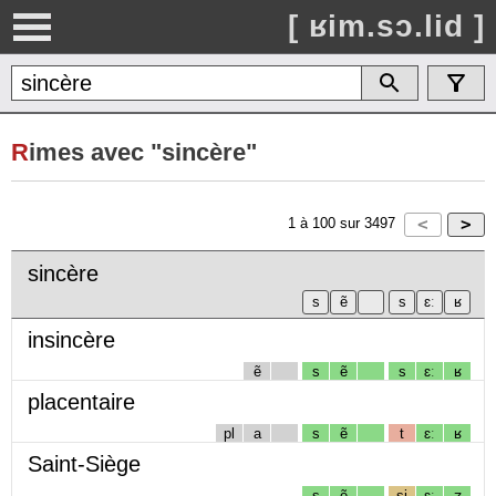
[ ʁim.sɔ.lid ]
R
imes avec "sincère"
1
à
100
sur
3497
sincère
insincère
ẽ
s
ẽ
s
ɛː
ʁ
placentaire
pl
a
s
ẽ
t
ɛː
ʁ
Saint-Siège
s
ẽ
sj
ɛː
ʒ