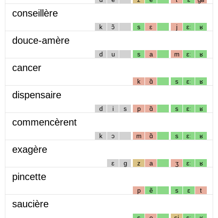
conseillère
k
ɔ̃
s
ɛ
j
ɛː
ʁ
douce-amère
d
u
s
a
m
ɛː
ʁ
cancer
k
ɑ̃
s
ɛː
ʁ
dispensaire
d
i
s
p
ɑ̃
s
ɛː
ʁ
commencèrent
k
ɔ
m
ɑ̃
s
ɛː
ʁ
exagère
ɛ
g
z
a
ʒ
ɛː
ʁ
pincette
p
ẽ
s
ɛ
t
saucière
s
o
sj
ɛː
ʁ