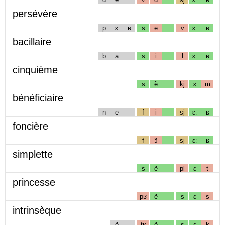
persévère
p
ɛ
ʁ
s
e
v
ɛː
ʁ
bacillaire
b
a
s
i
l
ɛː
ʁ
cinquième
s
ẽ
kj
ɛ
m
bénéficiaire
n
e
f
i
sj
ɛː
ʁ
foncière
f
ɔ̃
sj
ɛː
ʁ
simplette
s
ẽ
pl
ɛ
t
princesse
pʁ
ẽ
s
ɛ
s
intrinsèque
ẽ
tʁ
ẽ
s
ɛ
k