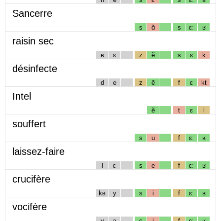
Sancerre
s
ɑ̃
s
ɛː
ʁ
raisin sec
ʁ
ɛ
z
ẽ
s
ɛ
k
désinfecte
d
e
z
ẽ
f
ɛ
kt
Intel
ẽ
t
ɛ
l
souffert
s
u
f
ɛː
ʁ
laissez-faire
l
ɛ
s
e
f
ɛː
ʁ
crucifère
kʁ
y
s
i
f
ɛː
ʁ
vocifère
v
ɔ
s
i
f
ɛː
ʁ