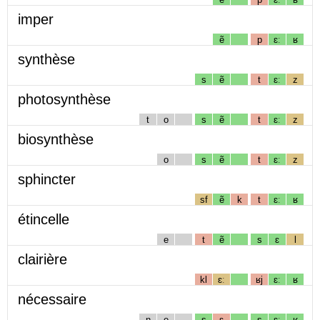
imper
ẽ
p
ɛː
ʁ
synthèse
s
ẽ
t
ɛː
z
photosynthèse
t
o
s
ẽ
t
ɛː
z
biosynthèse
o
s
ẽ
t
ɛː
z
sphincter
sf
ẽ
k
t
ɛː
ʁ
étincelle
e
t
ẽ
s
ɛ
l
clairière
kl
ɛː
ʁj
ɛː
ʁ
nécessaire
n
e
s
ɛ
s
ɛː
ʁ