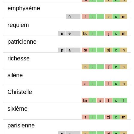
emphysème
ɑ̃
f
i
z
ɛ
m
requiem
ʁ
e
kɥ
i
j
ɛ
m
patricienne
p
a
tʁ
i
sj
ɛ
n
richesse
ʁ
i
ʃ
ɛ
s
silène
s
i
l
ɛ
n
Christelle
kʁ
i
s
t
ɛ
l
sixième
s
i
zj
ɛ
m
parisienne
p
a
ʁ
i
zj
ɛ
n