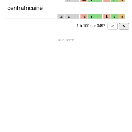
centrafricaine
tʁ
a
fʁ
i
k
ɛ
n
1
à
100
sur
3497
PUBLICITÉ