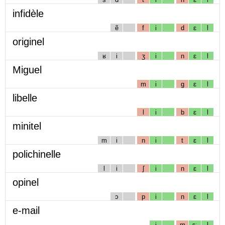
infidèle
ẽ
f
i
d
ɛ
l
originel
ʁ
i
ʒ
i
n
ɛ
l
Miguel
m
i
g
ɛ
l
libelle
l
i
b
ɛ
l
minitel
m
i
n
i
t
ɛ
l
polichinelle
l
i
ʃ
i
n
ɛ
l
opinel
ɔ
p
i
n
ɛ
l
e-mail
i
m
ɛː
l