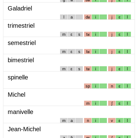
Galadriel
l
a
dʁ
i
j
ɛ
l
trimestriel
m
ɛ
s
tʁ
i
j
ɛ
l
semestriel
m
ɛ
s
tʁ
i
j
ɛ
l
bimestriel
m
ɛ
s
tʁ
i
j
ɛ
l
spinelle
sp
i
n
ɛ
l
Michel
m
i
ʃ
ɛ
l
manivelle
m
a
n
i
v
ɛ
l
Jean-Michel
ʒ
ɑ̃
m
i
ʃ
ɛ
l