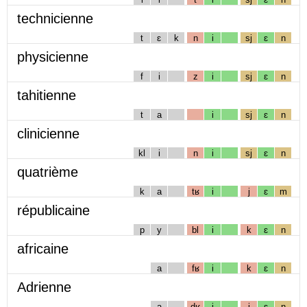
technicienne
t
ɛ
k
n
i
sj
ɛ
n
physicienne
f
i
z
i
sj
ɛ
n
tahitienne
t
a
i
sj
ɛ
n
clinicienne
kl
i
n
i
sj
ɛ
n
quatrième
k
a
tʁ
i
j
ɛ
m
républicaine
p
y
bl
i
k
ɛ
n
africaine
a
fʁ
i
k
ɛ
n
Adrienne
a
dʁ
i
j
ɛ
n