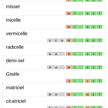
missel
m
i
s
ɛ
l
micelle
m
i
s
ɛ
l
vermicelle
v
ɛ
ʁ
m
i
s
ɛ
l
radicelle
ʁ
a
d
i
s
ɛ
l
demi-sel
d
ə
m
i
s
ɛ
l
Gisèle
ʒ
i
z
ɛ
l
matriciel
m
a
tʁ
i
sj
ɛ
l
cicatriciel
k
a
tʁ
i
sj
ɛ
l