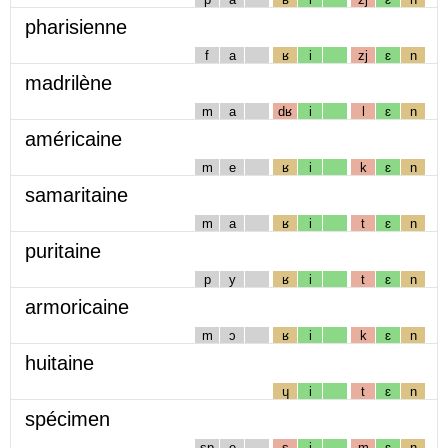
pharisienne
f
a
ʁ
i
zj
ɛ
n
madrilène
m
a
dʁ
i
l
ɛ
n
américaine
m
e
ʁ
i
k
ɛ
n
samaritaine
m
a
ʁ
i
t
ɛ
n
puritaine
p
y
ʁ
i
t
ɛ
n
armoricaine
m
ɔ
ʁ
i
k
ɛ
n
huitaine
ɥ
i
t
ɛ
n
spécimen
sp
e
s
i
m
ɛ
n