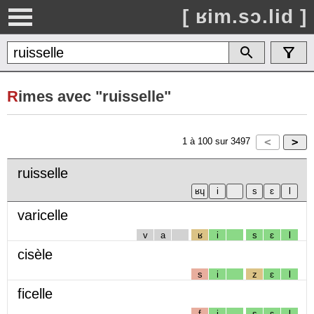
[ ʁim.sɔ.lid ]
R
imes avec "ruisselle"
1
à
100
sur
3497
ruisselle
varicelle
v
a
ʁ
i
s
ɛ
l
cisèle
s
i
z
ɛ
l
ficelle
f
i
s
ɛ
l