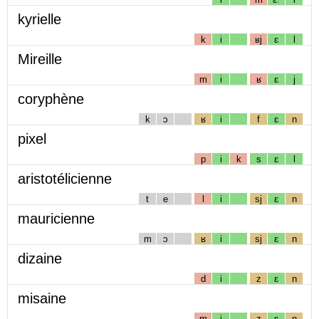
kyrielle
k
i
ʁj
ɛ
l
Mireille
m
i
ʁ
ɛ
j
coryphène
k
ɔ
ʁ
i
f
ɛ
n
pixel
p
i
k
s
ɛ
l
aristotélicienne
t
e
l
i
sj
ɛ
n
mauricienne
m
ɔ
ʁ
i
sj
ɛ
n
dizaine
d
i
z
ɛ
n
misaine
m
i
z
ɛ
n