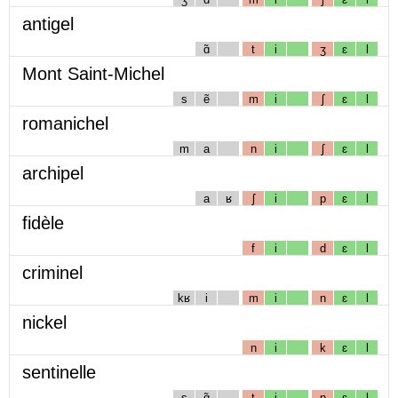
antigel
ɑ̃
t
i
ʒ
ɛ
l
Mont Saint-Michel
s
ẽ
m
i
ʃ
ɛ
l
romanichel
m
a
n
i
ʃ
ɛ
l
archipel
a
ʁ
ʃ
i
p
ɛ
l
fidèle
f
i
d
ɛ
l
criminel
kʁ
i
m
i
n
ɛ
l
nickel
n
i
k
ɛ
l
sentinelle
s
ɑ̃
t
i
n
ɛ
l