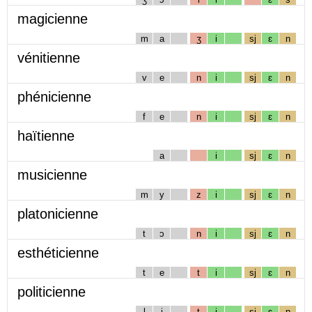
magicienne
m
a
ʒ
i
sj
ɛ
n
vénitienne
v
e
n
i
sj
ɛ
n
phénicienne
f
e
n
i
sj
ɛ
n
haïtienne
a
i
sj
ɛ
n
musicienne
m
y
z
i
sj
ɛ
n
platonicienne
t
ɔ
n
i
sj
ɛ
n
esthéticienne
t
e
t
i
sj
ɛ
n
politicienne
l
i
t
i
sj
ɛ
n