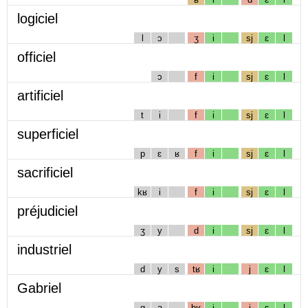
logiciel
l
ɔ
ʒ
i
sj
ɛ
l
officiel
ɔ
f
i
sj
ɛ
l
artificiel
t
i
f
i
sj
ɛ
l
superficiel
p
ɛ
ʁ
f
i
sj
ɛ
l
sacrificiel
kʁ
i
f
i
sj
ɛ
l
préjudiciel
ʒ
y
d
i
sj
ɛ
l
industriel
d
y
s
tʁ
i
j
ɛ
l
Gabriel
g
a
bʁ
i
j
ɛ
l