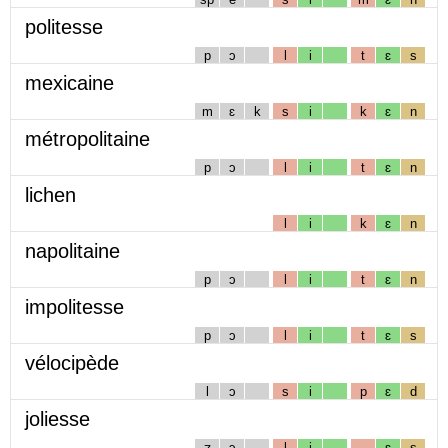
politesse
p
ɔ
l
i
t
ɛ
s
mexicaine
m
ɛ
k
s
i
k
ɛ
n
métropolitaine
p
ɔ
l
i
t
ɛ
n
lichen
l
i
k
ɛ
n
napolitaine
p
ɔ
l
i
t
ɛ
n
impolitesse
p
ɔ
l
i
t
ɛ
s
vélocipède
l
ɔ
s
i
p
ɛ
d
joliesse
ʒ
ɔ
l
i
ɛ
s