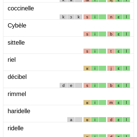
coccinelle
k
ɔ
k
s
i
n
ɛ
l
Cybèle
s
i
b
ɛ
l
sittelle
s
i
t
ɛ
l
riel
ʁ
i
j
ɛ
l
décibel
d
e
s
i
b
ɛ
l
rimmel
ʁ
i
m
ɛ
l
haridelle
a
ʁ
i
d
ɛ
l
ridelle
ʁ
i
d
ɛ
l