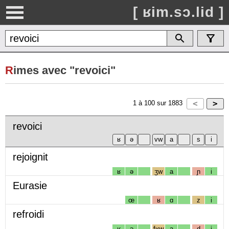
[ ʁim.sɔ.lid ]
R
imes avec "revoici"
1
à
100
sur
1883
revoici
rejoignit
ʁ
ə
ʒw
a
ɲ
i
Eurasie
œ
ʁ
ɑ
z
i
refroidi
ʁ
ə
fʁw
a
d
i