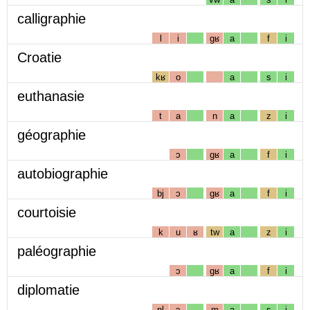
calligraphie
l
i
gʁ
a
f
i
Croatie
kʁ
o
a
s
i
euthanasie
t
a
n
a
z
i
géographie
ɔ
gʁ
a
f
i
autobiographie
bj
ɔ
gʁ
a
f
i
courtoisie
k
u
ʁ
tw
a
z
i
paléographie
ɔ
gʁ
a
f
i
diplomatie
pl
ɔ
m
a
s
i