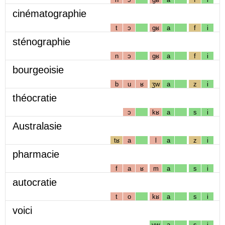
cinématographie
t
ɔ
gʁ
a
f
i
sténographie
n
ɔ
gʁ
a
f
i
bourgeoisie
b
u
ʁ
ʒw
a
z
i
théocratie
ɔ
kʁ
a
s
i
Australasie
tʁ
a
l
a
z
i
pharmacie
f
a
ʁ
m
a
s
i
autocratie
t
o
kʁ
a
s
i
voici
vw
a
s
i