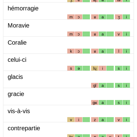
hémorragie
m
ɔ
ʁ
a
ʒ
i
Moravie
m
ɔ
ʁ
a
v
i
Coralie
k
ɔ
ʁ
a
l
i
celui-ci
s
ə
lɥ
i
s
i
glacis
gl
a
s
i
gracie
gʁ
a
s
i
vis-à-vis
v
i
z
a
v
i
contrepartie
tʁ
ə
p
a
ʁ
t
i