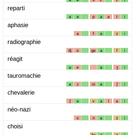
reparti
ʁ
ə
p
a
ʁ
t
i
aphasie
a
f
a
z
i
radiographie
dj
o
gʁ
a
f
i
réagit
ʁ
e
a
ʒ
i
tauromachie
ʁ
ɔ
m
a
ʃ
i
chevalerie
ʃ
ə
v
a
l
ʁ
i
néo-nazi
o
n
a
z
i
choisi
ʃw
a
z
i