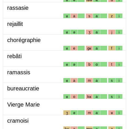
rassasie
ʁ
a
s
a
z
i
rejaillit
ʁ
ə
ʒ
a
j
i
chorégraphie
ʁ
e
gʁ
a
f
i
rebâti
ʁ
ə
b
ɑ
t
i
ramassis
ʁ
a
m
a
s
i
bureaucratie
ʁ
o
kʁ
a
s
i
Vierge Marie
ʒ
ə
m
a
ʁ
i
cramoisi
kʁ
a
mw
a
z
i