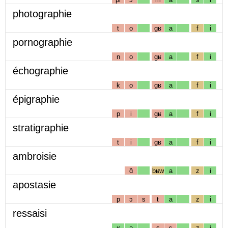
photographie
t
o
gʁ
a
f
i
pornographie
n
o
gʁ
a
f
i
échographie
k
o
gʁ
a
f
i
épigraphie
p
i
gʁ
a
f
i
stratigraphie
t
i
gʁ
a
f
i
ambroisie
ɑ̃
bʁw
a
z
i
apostasie
p
ɔ
s
t
a
z
i
ressaisi
ʁ
ə
s
ɛ
z
i