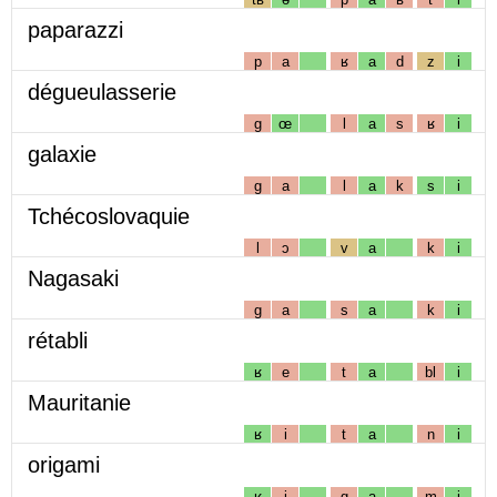
paparazzi
p
a
ʁ
a
d
z
i
dégueulasserie
g
œ
l
a
s
ʁ
i
galaxie
g
a
l
a
k
s
i
Tchécoslovaquie
l
ɔ
v
a
k
i
Nagasaki
g
a
s
a
k
i
rétabli
ʁ
e
t
a
bl
i
Mauritanie
ʁ
i
t
a
n
i
origami
ʁ
i
g
a
m
i