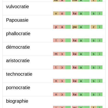
vulvocratie
v
o
kʁ
a
s
i
Papouasie
p
a
pw
a
z
i
phallocratie
l
ɔ
kʁ
a
s
i
démocratie
m
ɔ
kʁ
a
s
i
aristocratie
t
ɔ
kʁ
a
s
i
technocratie
n
ɔ
kʁ
a
s
i
pornocratie
n
ɔ
kʁ
a
s
i
biographie
j
ɔ
gʁ
a
f
i