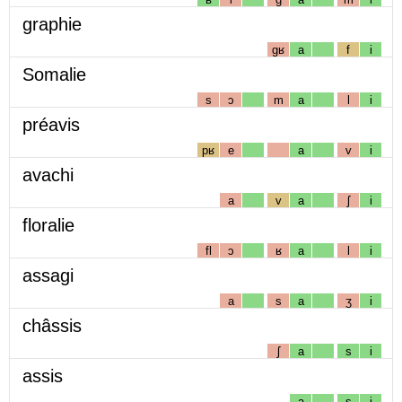
graphie
gʁ
a
f
i
Somalie
s
ɔ
m
a
l
i
préavis
pʁ
e
a
v
i
avachi
a
v
a
ʃ
i
floralie
fl
ɔ
ʁ
a
l
i
assagi
a
s
a
ʒ
i
châssis
ʃ
a
s
i
assis
a
s
i