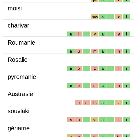
moisi
mw
a
z
i
charivari
ʁ
i
v
a
ʁ
i
Roumanie
ʁ
u
m
a
n
i
Rosalie
ʁ
o
z
a
l
i
pyromanie
ʁ
ɔ
m
a
n
i
Austrasie
ɔ
s
tʁ
a
z
i
souvlaki
s
u
vl
a
k
i
gériatrie
ʒ
e
ʁj
a
tʁ
i