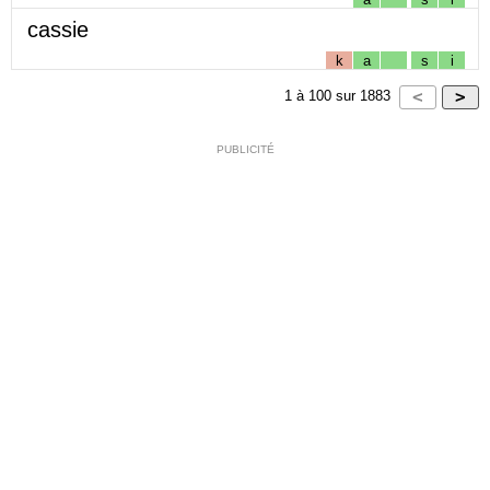
cassie
k
a
s
i
1
à
100
sur
1883
PUBLICITÉ