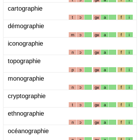
cartographie
t
ɔ
gʁ
a
f
i
démographie
m
ɔ
gʁ
a
f
i
iconographie
n
ɔ
gʁ
a
f
i
topographie
p
ɔ
gʁ
a
f
i
monographie
n
ɔ
gʁ
a
f
i
cryptographie
t
ɔ
gʁ
a
f
i
ethnographie
n
ɔ
gʁ
a
f
i
océanographie
n
ɔ
gʁ
a
f
i