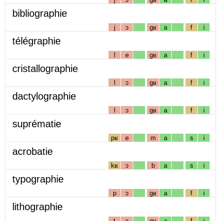
bibliographie
j
ɔ
gʁ
a
f
i
télégraphie
l
e
gʁ
a
f
i
cristallographie
l
ɔ
gʁ
a
f
i
dactylographie
l
ɔ
gʁ
a
f
i
suprématie
pʁ
e
m
a
s
i
acrobatie
kʁ
ɔ
b
a
s
i
typographie
p
ɔ
gʁ
a
f
i
lithographie
t
ɔ
gʁ
a
f
i