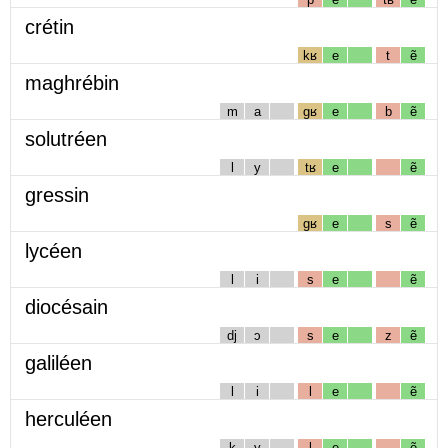
crétin
kʁ
e
t
ẽ
maghrébin
m
a
gʁ
e
b
ẽ
solutréen
l
y
tʁ
e
ẽ
gressin
gʁ
e
s
ẽ
lycéen
l
i
s
e
ẽ
diocésain
dj
ɔ
s
e
z
ẽ
galiléen
l
i
l
e
ẽ
herculéen
k
y
l
e
ẽ