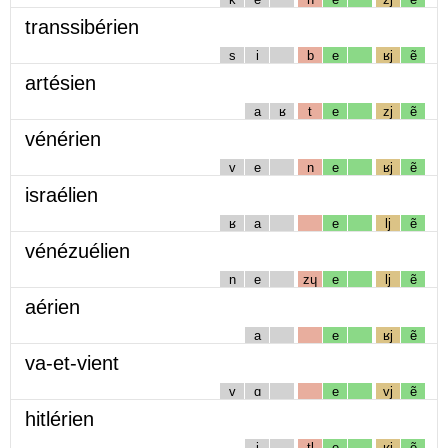
transsibérien
s
i
b
e
ʁj
ẽ
artésien
a
ʁ
t
e
zj
ẽ
vénérien
v
e
n
e
ʁj
ẽ
israélien
ʁ
a
e
lj
ẽ
vénézuélien
n
e
zɥ
e
lj
ẽ
aérien
a
e
ʁj
ẽ
va-et-vient
v
ɑ
e
vj
ẽ
hitlérien
i
tl
e
ʁj
ẽ