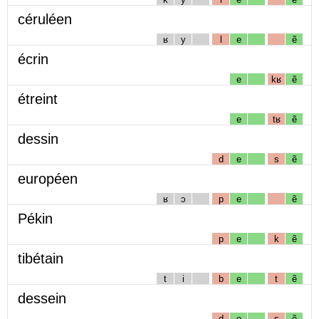
céruléen
ʁ
y
l
e
ẽ
écrin
e
kʁ
ẽ
étreint
e
tʁ
ẽ
dessin
d
e
s
ẽ
européen
ʁ
ɔ
p
e
ẽ
Pékin
p
e
k
ẽ
tibétain
t
i
b
e
t
ẽ
dessein
d
e
s
ẽ