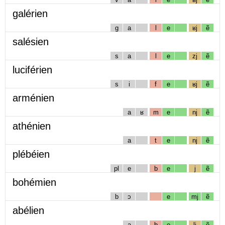
galérien
g
a
l
e
ʁj
ẽ
salésien
s
a
l
e
zj
ẽ
luciférien
s
i
f
e
ʁj
ẽ
arménien
a
ʁ
m
e
nj
ẽ
athénien
a
t
e
nj
ẽ
plébéien
pl
e
b
e
j
ẽ
bohémien
b
ɔ
e
mj
ẽ
abélien
a
b
e
lj
ẽ