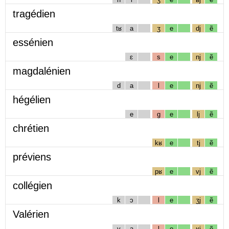
tragédien
tʁ
a
ʒ
e
dj
ẽ
essénien
ɛ
s
e
nj
ẽ
magdalénien
d
a
l
e
nj
ẽ
hégélien
e
g
e
lj
ẽ
chrétien
kʁ
e
tj
ẽ
préviens
pʁ
e
vj
ẽ
collégien
k
ɔ
l
e
ʒj
ẽ
Valérien
v
a
l
e
ʁj
ẽ