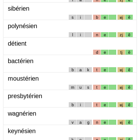
sibérien
s
i
b
e
ʁj
ẽ
polynésien
l
i
n
e
zj
ẽ
détient
d
e
tj
ẽ
bactérien
b
a
k
t
e
ʁj
ẽ
moustérien
m
u
s
t
e
ʁj
ẽ
presbytérien
b
i
t
e
ʁj
ẽ
wagnérien
v
a
g
n
e
ʁj
ẽ
keynésien
k
e
n
e
zj
ẽ