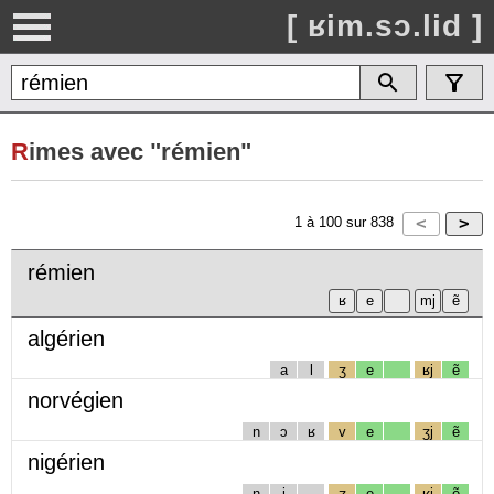
[ ʁim.sɔ.lid ]
R
imes avec "rémien"
1
à
100
sur
838
rémien
algérien
a
l
ʒ
e
ʁj
ẽ
norvégien
n
ɔ
ʁ
v
e
ʒj
ẽ
nigérien
n
i
ʒ
e
ʁj
ẽ