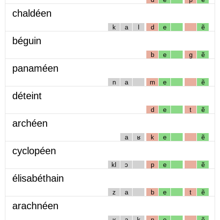
chaldéen
k
a
l
d
e
ẽ
béguin
b
e
g
ẽ
panaméen
n
a
m
e
ẽ
déteint
d
e
t
ẽ
archéen
a
ʁ
k
e
ẽ
cyclopéen
kl
ɔ
p
e
ẽ
élisabéthain
z
a
b
e
t
ẽ
arachnéen
ʁ
a
k
n
e
ẽ