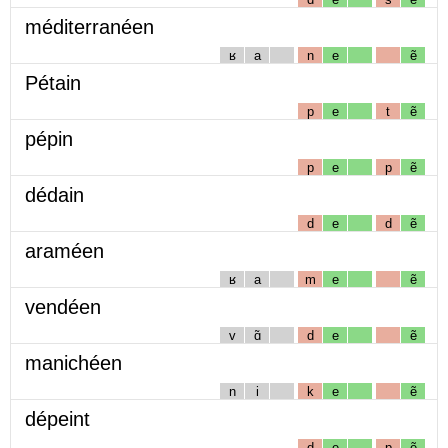
méditerranéen
ʁ
a
n
e
ẽ
Pétain
p
e
t
ẽ
pépin
p
e
p
ẽ
dédain
d
e
d
ẽ
araméen
ʁ
a
m
e
ẽ
vendéen
v
ɑ̃
d
e
ẽ
manichéen
n
i
k
e
ẽ
dépeint
d
e
p
ẽ