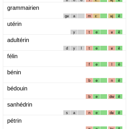
grammairien
gʁ
a
m
ɛː
ʁj
ẽ
utérin
y
t
e
ʁ
ẽ
adultérin
d
y
l
t
e
ʁ
ẽ
félin
f
e
l
ẽ
bénin
b
e
n
ẽ
bédouin
b
e
dw
ẽ
sanhédrin
s
a
n
e
dʁ
ẽ
pétrin
p
e
tʁ
ẽ