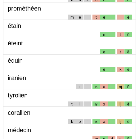
prométhéen
m
e
t
e
ẽ
étain
e
t
ẽ
éteint
e
t
ẽ
équin
e
k
ẽ
iranien
i
ʁ
a
nj
ẽ
tyrolien
t
i
ʁ
ɔ
lj
ẽ
corallien
k
ɔ
ʁ
a
lj
ẽ
médecin
m
e
d
s
ẽ