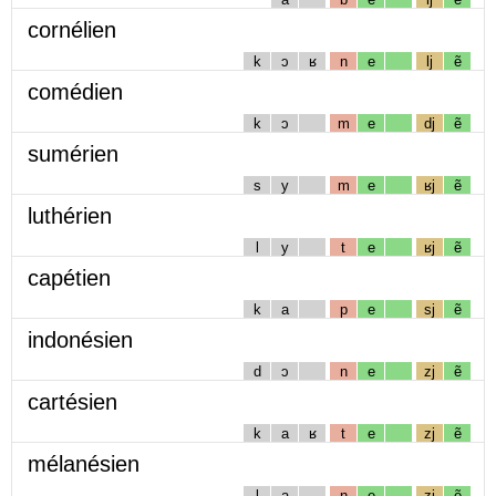
cornélien
k
ɔ
ʁ
n
e
lj
ẽ
comédien
k
ɔ
m
e
dj
ẽ
sumérien
s
y
m
e
ʁj
ẽ
luthérien
l
y
t
e
ʁj
ẽ
capétien
k
a
p
e
sj
ẽ
indonésien
d
ɔ
n
e
zj
ẽ
cartésien
k
a
ʁ
t
e
zj
ẽ
mélanésien
l
a
n
e
zj
ẽ