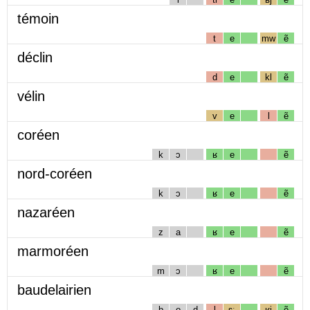
témoin
t
e
mw
ẽ
déclin
d
e
kl
ẽ
vélin
v
e
l
ẽ
coréen
k
ɔ
ʁ
e
ẽ
nord-coréen
k
ɔ
ʁ
e
ẽ
nazaréen
z
a
ʁ
e
ẽ
marmoréen
m
ɔ
ʁ
e
ẽ
baudelairien
b
o
d
l
ɛː
ʁj
ẽ