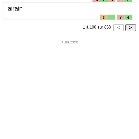
airain
ɛː
ʁ
ẽ
1
à
100
sur
838
PUBLICITÉ