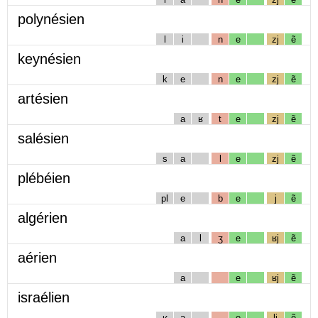
polynésien
l
i
n
e
zj
ẽ
keynésien
k
e
n
e
zj
ẽ
artésien
a
ʁ
t
e
zj
ẽ
salésien
s
a
l
e
zj
ẽ
plébéien
pl
e
b
e
j
ẽ
algérien
a
l
ʒ
e
ʁj
ẽ
aérien
a
e
ʁj
ẽ
israélien
ʁ
a
e
lj
ẽ