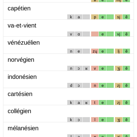
capétien
k
a
p
e
sj
ẽ
va-et-vient
v
ɑ
e
vj
ẽ
vénézuélien
n
e
zɥ
e
lj
ẽ
norvégien
n
ɔ
ʁ
v
e
ʒj
ẽ
indonésien
d
ɔ
n
e
zj
ẽ
cartésien
k
a
ʁ
t
e
zj
ẽ
collégien
k
ɔ
l
e
ʒj
ẽ
mélanésien
l
a
n
e
zj
ẽ