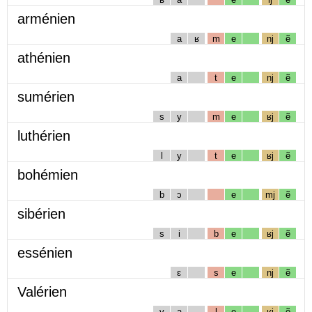
arménien
a
ʁ
m
e
nj
ẽ
athénien
a
t
e
nj
ẽ
sumérien
s
y
m
e
ʁj
ẽ
luthérien
l
y
t
e
ʁj
ẽ
bohémien
b
ɔ
e
mj
ẽ
sibérien
s
i
b
e
ʁj
ẽ
essénien
ɛ
s
e
nj
ẽ
Valérien
v
a
l
e
ʁj
ẽ