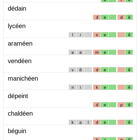
dédain
d
e
d
ẽ
lycéen
l
i
s
e
ẽ
araméen
ʁ
a
m
e
ẽ
vendéen
v
ɑ̃
d
e
ẽ
manichéen
n
i
k
e
ẽ
dépeint
d
e
p
ẽ
chaldéen
k
a
l
d
e
ẽ
béguin
b
e
g
ẽ