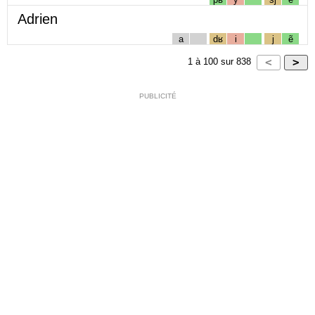
Adrien
a
dʁ
i
j
ẽ
1
à
100
sur
838
PUBLICITÉ