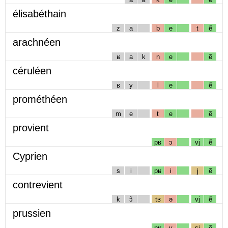
élisabéthain
z
a
b
e
t
ẽ
arachnéen
ʁ
a
k
n
e
ẽ
céruléen
ʁ
y
l
e
ẽ
prométhéen
m
e
t
e
ẽ
provient
pʁ
ɔ
vj
ẽ
Cyprien
s
i
pʁ
i
j
ẽ
contrevient
k
ɔ̃
tʁ
ə
vj
ẽ
prussien
pʁ
y
sj
ẽ