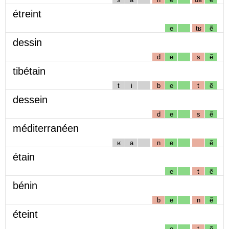
étreint
e
tʁ
ẽ
dessin
d
e
s
ẽ
tibétain
t
i
b
e
t
ẽ
dessein
d
e
s
ẽ
méditerranéen
ʁ
a
n
e
ẽ
étain
e
t
ẽ
bénin
b
e
n
ẽ
éteint
e
t
ẽ