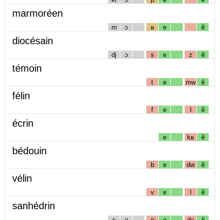
marmoréen
m
ɔ
ʁ
e
ẽ
diocésain
dj
ɔ
s
e
z
ẽ
témoin
t
e
mw
ẽ
félin
f
e
l
ẽ
écrin
e
kʁ
ẽ
bédouin
b
e
dw
ẽ
vélin
v
e
l
ẽ
sanhédrin
s
a
n
e
dʁ
ẽ