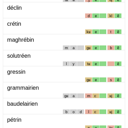
déclin
d
e
kl
ẽ
crétin
kʁ
e
t
ẽ
maghrébin
m
a
gʁ
e
b
ẽ
solutréen
l
y
tʁ
e
ẽ
gressin
gʁ
e
s
ẽ
grammairien
gʁ
a
m
ɛː
ʁj
ẽ
baudelairien
b
o
d
l
ɛː
ʁj
ẽ
pétrin
p
e
tʁ
ẽ