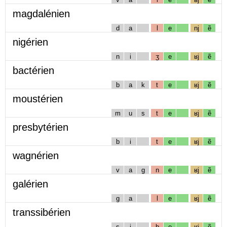
magdalénien
d
a
l
e
nj
ẽ
nigérien
n
i
ʒ
e
ʁj
ẽ
bactérien
b
a
k
t
e
ʁj
ẽ
moustérien
m
u
s
t
e
ʁj
ẽ
presbytérien
b
i
t
e
ʁj
ẽ
wagnérien
v
a
g
n
e
ʁj
ẽ
galérien
g
a
l
e
ʁj
ẽ
transsibérien
s
i
b
e
ʁj
ẽ