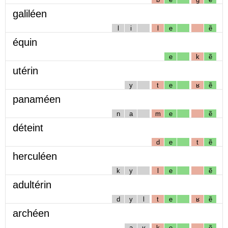
galiléen
l
i
l
e
ẽ
équin
e
k
ẽ
utérin
y
t
e
ʁ
ẽ
panaméen
n
a
m
e
ẽ
déteint
d
e
t
ẽ
herculéen
k
y
l
e
ẽ
adultérin
d
y
l
t
e
ʁ
ẽ
archéen
a
ʁ
k
e
ẽ