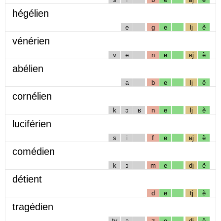
hégélien
e
g
e
lj
ẽ
vénérien
v
e
n
e
ʁj
ẽ
abélien
a
b
e
lj
ẽ
cornélien
k
ɔ
ʁ
n
e
lj
ẽ
luciférien
s
i
f
e
ʁj
ẽ
comédien
k
ɔ
m
e
dj
ẽ
détient
d
e
tj
ẽ
tragédien
tʁ
a
ʒ
e
dj
ẽ