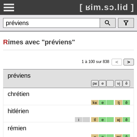
[ ʁim.sɔ.lid ]
R
imes avec "préviens"
1
à
100
sur
838
préviens
chrétien
kʁ
e
tj
ẽ
hitlérien
i
tl
e
ʁj
ẽ
rémien
ʁ
e
mj
ẽ