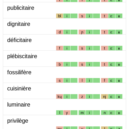
publicitaire
bl
i
s
i
t
ɛː
ʁ
dignitaire
d
i
ɲ
i
t
ɛː
ʁ
déficitaire
f
i
s
i
t
ɛː
ʁ
plébiscitaire
b
i
s
i
t
ɛː
ʁ
fossilifère
s
i
l
i
f
ɛː
ʁ
cuisinière
kɥ
i
z
i
nj
ɛː
ʁ
luminaire
l
y
m
i
n
ɛː
ʁ
privilège
pʁ
i
v
i
l
ɛː
ʒ