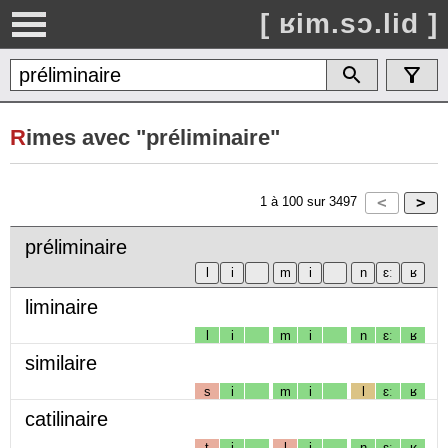
[ ʁim.sɔ.lid ]
R
imes avec "préliminaire"
1
à
100
sur
3497
préliminaire
liminaire
l
i
m
i
n
ɛː
ʁ
similaire
s
i
m
i
l
ɛː
ʁ
catilinaire
t
i
l
i
n
ɛː
ʁ