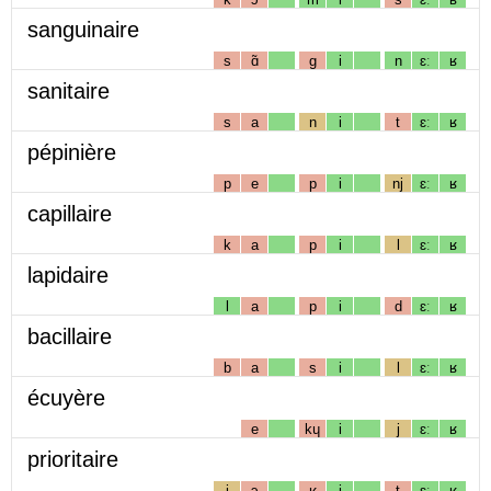
sanguinaire
s
ɑ̃
g
i
n
ɛː
ʁ
sanitaire
s
a
n
i
t
ɛː
ʁ
pépinière
p
e
p
i
nj
ɛː
ʁ
capillaire
k
a
p
i
l
ɛː
ʁ
lapidaire
l
a
p
i
d
ɛː
ʁ
bacillaire
b
a
s
i
l
ɛː
ʁ
écuyère
e
kɥ
i
j
ɛː
ʁ
prioritaire
j
ɔ
ʁ
i
t
ɛː
ʁ