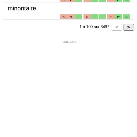
minoritaire
n
ɔ
ʁ
i
t
ɛː
ʁ
1
à
100
sur
3497
PUBLICITÉ