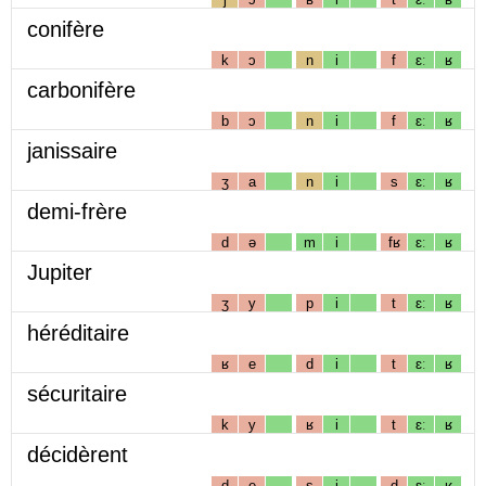
conifère
k
ɔ
n
i
f
ɛː
ʁ
carbonifère
b
ɔ
n
i
f
ɛː
ʁ
janissaire
ʒ
a
n
i
s
ɛː
ʁ
demi-frère
d
ə
m
i
fʁ
ɛː
ʁ
Jupiter
ʒ
y
p
i
t
ɛː
ʁ
héréditaire
ʁ
e
d
i
t
ɛː
ʁ
sécuritaire
k
y
ʁ
i
t
ɛː
ʁ
décidèrent
d
e
s
i
d
ɛː
ʁ