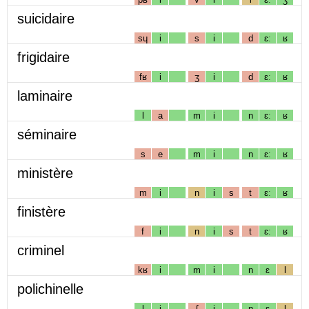
suicidaire
sɥ
i
s
i
d
ɛː
ʁ
frigidaire
fʁ
i
ʒ
i
d
ɛː
ʁ
laminaire
l
a
m
i
n
ɛː
ʁ
séminaire
s
e
m
i
n
ɛː
ʁ
ministère
m
i
n
i
s
t
ɛː
ʁ
finistère
f
i
n
i
s
t
ɛː
ʁ
criminel
kʁ
i
m
i
n
ɛ
l
polichinelle
l
i
ʃ
i
n
ɛ
l