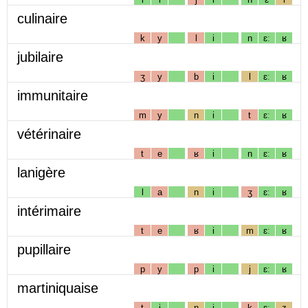
culinaire
k
y
l
i
n
ɛː
ʁ
jubilaire
ʒ
y
b
i
l
ɛː
ʁ
immunitaire
m
y
n
i
t
ɛː
ʁ
vétérinaire
t
e
ʁ
i
n
ɛː
ʁ
lanigère
l
a
n
i
ʒ
ɛː
ʁ
intérimaire
t
e
ʁ
i
m
ɛː
ʁ
pupillaire
p
y
p
i
j
ɛː
ʁ
martiniquaise
t
i
n
i
k
ɛː
z