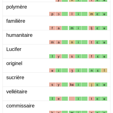
polymère
p
ɔ
l
i
m
ɛː
ʁ
familière
f
a
m
i
lj
ɛː
ʁ
humanitaire
m
a
n
i
t
ɛː
ʁ
Lucifer
l
y
s
i
f
ɛ
ʁ
originel
ʁ
i
ʒ
i
n
ɛ
l
sucrière
s
y
kʁ
i
j
ɛː
ʁ
velléitaire
l
e
i
t
ɛː
ʁ
commissaire
k
ɔ
m
i
s
ɛː
ʁ