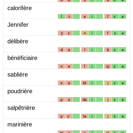
calorifère
l
ɔ
ʁ
i
f
ɛː
ʁ
Jennifer
ʒ
ɛ
n
i
f
ɛ
ʁ
délibère
d
e
l
i
b
ɛː
ʁ
bénéficiaire
n
e
f
i
sj
ɛː
ʁ
sablière
s
ɑ
bl
i
j
ɛː
ʁ
poudrière
p
u
dʁ
i
j
ɛː
ʁ
salpêtrière
p
ɛː
tʁ
i
j
ɛː
ʁ
marinière
m
a
ʁ
i
nj
ɛː
ʁ