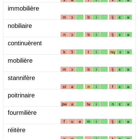
immobilière
m
ɔ
b
i
lj
ɛː
ʁ
nobiliaire
n
ɔ
b
i
lj
ɛː
ʁ
continuèrent
k
ɔ̃
t
i
nɥ
ɛ
ʁ
mobilière
m
ɔ
b
i
lj
ɛː
ʁ
stannifère
st
a
n
i
f
ɛː
ʁ
poitrinaire
pw
a
tʁ
i
n
ɛː
ʁ
fourmilière
f
u
ʁ
m
i
lj
ɛː
ʁ
réitère
ʁ
e
i
t
ɛː
ʁ