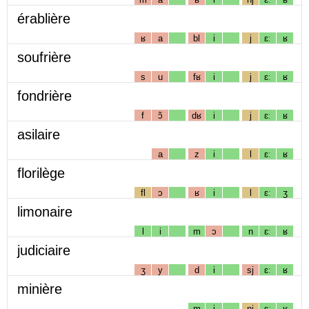
érablière
ʁ
a
bl
i
j
ɛː
ʁ
soufrière
s
u
fʁ
i
j
ɛː
ʁ
fondrière
f
ɔ̃
dʁ
i
j
ɛː
ʁ
asilaire
a
z
i
l
ɛː
ʁ
florilège
fl
ɔ
ʁ
i
l
ɛː
ʒ
limonaire
l
i
m
ɔ
n
ɛː
ʁ
judiciaire
ʒ
y
d
i
sj
ɛː
ʁ
minière
m
i
nj
ɛː
ʁ