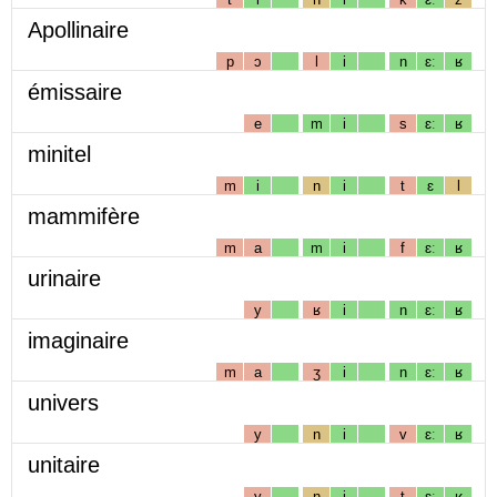
Apollinaire
p
ɔ
l
i
n
ɛː
ʁ
émissaire
e
m
i
s
ɛː
ʁ
minitel
m
i
n
i
t
ɛ
l
mammifère
m
a
m
i
f
ɛː
ʁ
urinaire
y
ʁ
i
n
ɛː
ʁ
imaginaire
m
a
ʒ
i
n
ɛː
ʁ
univers
y
n
i
v
ɛː
ʁ
unitaire
y
n
i
t
ɛː
ʁ