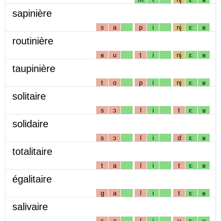
sapinière
s
a
p
i
nj
ɛː
ʁ
routinière
ʁ
u
t
i
nj
ɛː
ʁ
taupinière
t
o
p
i
nj
ɛː
ʁ
solitaire
s
ɔ
l
i
t
ɛː
ʁ
solidaire
s
ɔ
l
i
d
ɛː
ʁ
totalitaire
t
a
l
i
t
ɛː
ʁ
égalitaire
g
a
l
i
t
ɛː
ʁ
salivaire
s
a
l
i
v
ɛː
ʁ