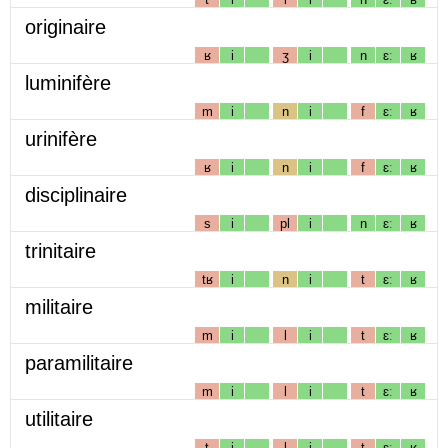
originaire
ʁ
i
ʒ
i
n
ɛː
ʁ
luminifère
m
i
n
i
f
ɛː
ʁ
urinifère
ʁ
i
n
i
f
ɛː
ʁ
disciplinaire
s
i
pl
i
n
ɛː
ʁ
trinitaire
tʁ
i
n
i
t
ɛː
ʁ
militaire
m
i
l
i
t
ɛː
ʁ
paramilitaire
m
i
l
i
t
ɛː
ʁ
utilitaire
t
i
l
i
t
ɛː
ʁ