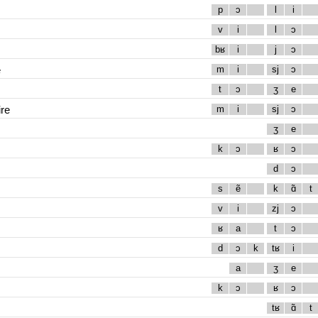
p
ɔ
l
i
v
i
l
ɔ
bʁ
i
j
ɔ
e
m
i
sj
ɔ
t
ɔ
ʒ
e
re
m
i
sj
ɔ
ʒ
e
k
ɔ
ʁ
ɔ
d
ɔ
s
ẽ
k
ɑ̃
t
v
i
zj
ɔ
ʁ
a
t
ɔ
d
ɔ
k
tʁ
i
a
ʒ
e
k
ɔ
ʁ
ɔ
tʁ
ɑ̃
t