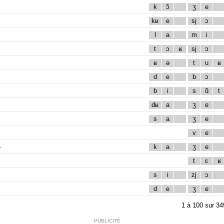
k
ɔ̃
ʒ
e
kʁ
e
sj
ɔ
l
a
m
i
t
ɔ
ʁ
sj
ɔ
ʁ
ə
t
u
ʁ
d
e
b
ɔ
b
i
s
ɑ̃
t
dʁ
a
ʒ
e
s
a
ʒ
e
v
e
e
k
a
ʒ
e
t
ɛ
ʁ
s
i
zj
ɔ
d
e
ʒ
e
1
à
100
sur
34
PUBLICITÉ