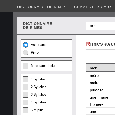
DICTIONNAIRE DE RIMES
CHAMPS LEXICAUX
DICTIONNAIRE
DE RIMES
R
imes ave
Assonance
Rime
Mots rares inclus
mer
mère
1 Syllabe
maire
2 Syllabes
primaire
3 Syllabes
grammaire
4 Syllabes
Homère
5 et plus
amer