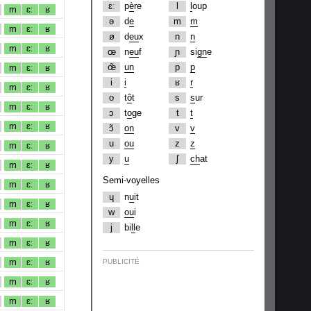
ɛː
p
è
re
l
l
oup
m
ɛː
ʁ
ə
d
e
m
m
m
ɛː
ʁ
ø
d
eu
x
n
n
m
ɛː
ʁ
œ
n
eu
f
ɲ
si
gn
e
œ̃
un
p
p
m
ɛː
ʁ
i
i
ʁ
r
m
ɛː
ʁ
o
t
ô
t
s
s
ur
m
ɛː
ʁ
ɔ
t
o
ge
t
t
m
ɛː
ʁ
ɔ̃
on
v
v
u
ou
z
z
m
ɛː
ʁ
y
u
ʃ
ch
at
m
ɛː
ʁ
Semi-voyelles
m
ɛː
ʁ
ɥ
n
u
it
m
ɛː
ʁ
w
ou
i
m
ɛː
ʁ
j
bi
ll
e
m
ɛː
ʁ
m
ɛː
ʁ
PUBLICITÉ
m
ɛː
ʁ
m
ɛː
ʁ