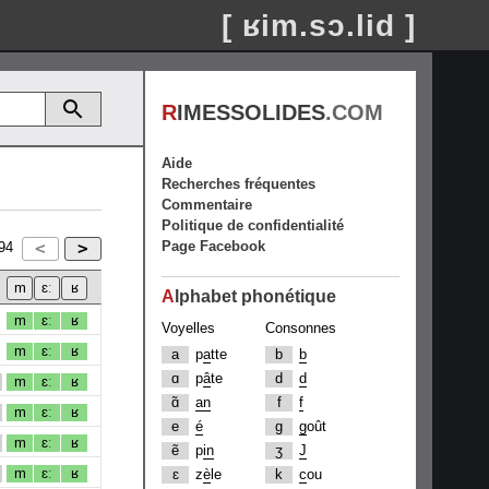
[ ʁim.sɔ.lid ]
R
IMESSOLIDES
.COM
Aide
Recherches fréquentes
Commentaire
Politique de confidentialité
Page Facebook
94
A
lphabet phonétique
m
ɛː
ʁ
Voyelles
Consonnes
m
ɛː
ʁ
a
p
a
tte
b
b
ɑ
p
â
te
d
d
m
ɛː
ʁ
ɑ̃
an
f
f
m
ɛː
ʁ
e
é
g
g
oût
m
ɛː
ʁ
ẽ
p
in
ʒ
J
m
ɛː
ʁ
ɛ
z
è
le
k
c
ou