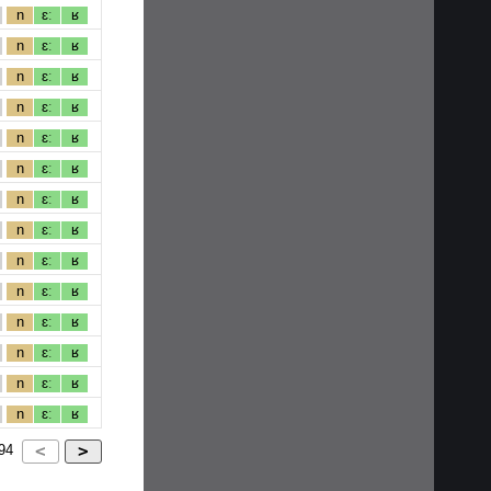
n
ɛː
ʁ
n
ɛː
ʁ
n
ɛː
ʁ
n
ɛː
ʁ
n
ɛː
ʁ
n
ɛː
ʁ
n
ɛː
ʁ
n
ɛː
ʁ
n
ɛː
ʁ
n
ɛː
ʁ
n
ɛː
ʁ
n
ɛː
ʁ
n
ɛː
ʁ
n
ɛː
ʁ
94