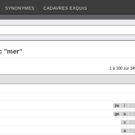
SYNONYMES
CADAVRES EXQUIS
c "mer"
1
à
100
sur
34
pʁ
i
gʁ
a
ɔ
a