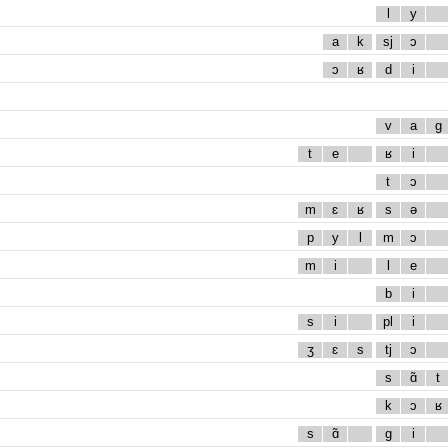
l
y
a
k
sj
ɔ
ɔ
ʁ
d
i
v
a
g
t
e
ʁ
i
t
ɔ
m
ɛ
ʁ
s
ə
p
y
l
m
ɔ
m
i
l
e
b
i
s
i
pl
i
ʒ
ɛ
s
tj
ɔ
s
ɑ̃
t
k
ɔ
ʁ
s
ɑ̃
g
i