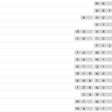
m
e
p
a
l
e
n
y
s
i
d
u
s
a
t
e
l
ɔ
f
i
j
l
y
sj
ɔ
s
e
m
i
ʁ
i
ʒ
i
d
i
k
sj
ɔ
p
a
ʁ
t
ə
f
ɔ̃
k
sj
ɔ
ɔ
ʁ
d
i
m
i
sj
ɔ
m
a
ʒ
i