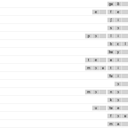
gʁ
ɑ̃
e
f
e
ʃ
i
s
ɔ
p
ɔ
l
i
b
ɛ
l
bʁ
y
t
e
ʁ
i
m
ɔ
ʁ
t
i
fʁ
i
ɔ
m
ɔ
n
ɔ
k
ɔ
u
tʁ
ə
f
ɔ
ʁ
m
a