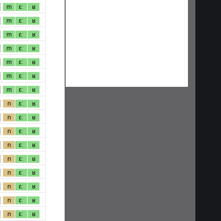
m
ɛː
ʁ
m
ɛː
ʁ
m
ɛː
ʁ
m
ɛː
ʁ
m
ɛː
ʁ
m
ɛː
ʁ
m
ɛː
ʁ
n
ɛː
ʁ
n
ɛː
ʁ
n
ɛː
ʁ
n
ɛː
ʁ
n
ɛː
ʁ
n
ɛː
ʁ
n
ɛː
ʁ
n
ɛː
ʁ
n
ɛː
ʁ