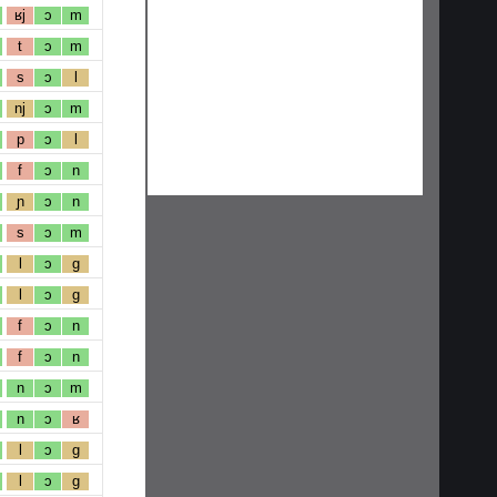
ʁj
ɔ
m
t
ɔ
m
s
ɔ
l
nj
ɔ
m
p
ɔ
l
f
ɔ
n
ɲ
ɔ
n
s
ɔ
m
l
ɔ
g
l
ɔ
g
f
ɔ
n
f
ɔ
n
n
ɔ
m
n
ɔ
ʁ
l
ɔ
g
l
ɔ
g