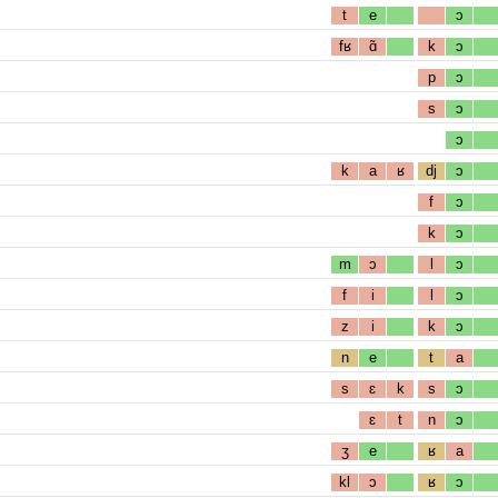
t
e
ɔ
fʁ
ɑ̃
k
ɔ
p
ɔ
s
ɔ
ɔ
k
a
ʁ
dj
ɔ
f
ɔ
k
ɔ
m
ɔ
l
ɔ
f
i
l
ɔ
z
i
k
ɔ
n
e
t
a
s
ɛ
k
s
ɔ
ɛ
t
n
ɔ
ʒ
e
ʁ
a
kl
ɔ
ʁ
ɔ