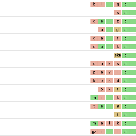
b
i
g
ɔ
s
ɔ
d
e
z
ɔ
ɑ̃
gl
ɔ
g
a
f
ɔ
d
e
k
ɔ
skʁ
ɔ
s
a
k
s
ɔ
p
a
ʁ
l
ɔ
k
ɔ
ʁ
d
ɔ
ɔ
k
t
ɔ
m
i
k
ɔ
t
e
ʁ
ɔ
t
ɔ
m
a
l
k
ɔ
gz
i
l
ɔ