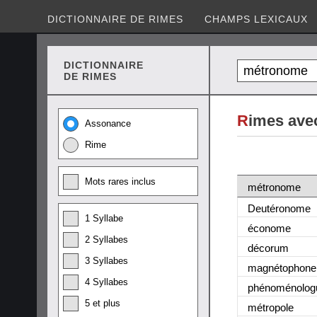
DICTIONNAIRE DE RIMES
CHAMPS LEXICAUX
DICTIONNAIRE
DE RIMES
R
imes ave
Assonance
Rime
Mots rares inclus
métronome
Deutéronome
1 Syllabe
économe
2 Syllabes
décorum
3 Syllabes
magnétophone
4 Syllabes
phénoménolog
5 et plus
métropole