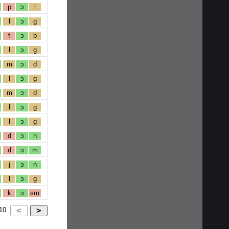
p
ɔ
l
l
ɔ
g
f
ɔ
b
l
ɔ
g
m
ɔ
d
l
ɔ
g
m
ɔ
d
l
ɔ
g
l
ɔ
g
d
ɔ
n
d
ɔ
m
j
ɔ
n
l
ɔ
g
k
ɔ
sm
10