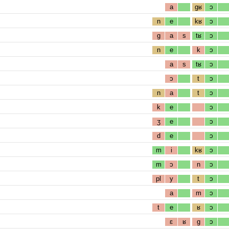
a
gʁ
ɔ
n
e
kʁ
ɔ
g
a
s
tʁ
ɔ
n
e
k
ɔ
a
s
tʁ
ɔ
ɔ
t
ɔ
n
a
t
ɔ
k
e
ɔ
ʒ
e
ɔ
d
e
ɔ
m
i
kʁ
ɔ
m
ɔ
n
ɔ
pl
y
t
ɔ
a
m
ɔ
t
e
ʁ
ɔ
ɛ
ʁ
g
ɔ