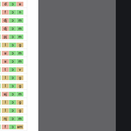
d
ɔ
ʁ
f
ɔ
n
dj
ɔ
m
dj
ɔ
m
pj
ɔ
m
l
ɔ
g
ʁ
ɔ
m
ʁ
ɔ
m
t
ɔ
v
l
ɔ
g
l
ɔ
g
ʁj
ɔ
m
l
ɔ
g
l
ɔ
g
nj
ɔ
m
f
ɔ
ʁm