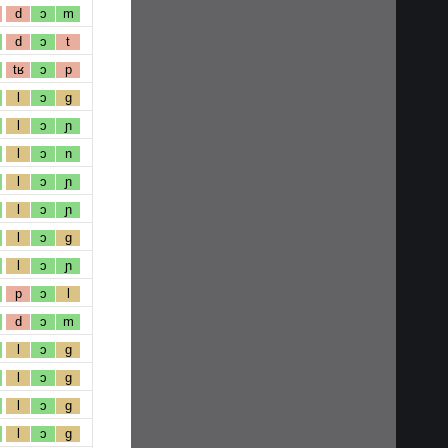
d
ɔ
m
d
ɔ
t
tʁ
ɔ
p
l
ɔ
g
l
ɔ
ɲ
l
ɔ
n
l
ɔ
ɲ
l
ɔ
ɲ
l
ɔ
g
l
ɔ
ɲ
p
ɔ
l
d
ɔ
m
l
ɔ
g
l
ɔ
g
l
ɔ
g
l
ɔ
g