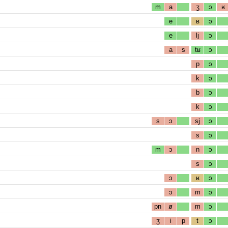
m
a
ʒ
ɔ
ʁ
e
ʁ
ɔ
e
lj
ɔ
a
s
tʁ
ɔ
p
ɔ
k
ɔ
b
ɔ
k
ɔ
s
ɔ
sj
ɔ
s
ɔ
m
ɔ
n
ɔ
s
ɔ
ɔ
ʁ
ɔ
ɔ
m
ɔ
pn
ø
m
ɔ
ʒ
i
p
t
ɔ