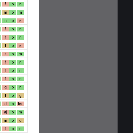
f
ɔ
n
m
ɔ
m
n
ɔ
ʁ
f
ɔ
n
f
ɔ
n
l
ɔ
ʁ
t
ɔ
m
f
ɔ
n
f
ɔ
n
f
ɔ
n
g
ɔ
n
l
ɔ
g
d
ɔ
ks
ʁj
ɔ
m
m
ɔ
d
f
ɔ
n