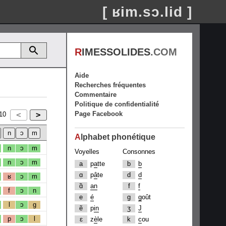
[ ʁim.sɔ.lid ]
R
IMESSOLIDES
.COM
Aide
Recherches fréquentes
Commentaire
Politique de confidentialité
Page Facebook
10
A
lphabet phonétique
n
ɔ
m
Voyelles
Consonnes
n
ɔ
m
a
p
a
tte
b
b
ɑ
p
â
te
d
d
ʁ
ɔ
m
ɑ̃
an
f
f
f
ɔ
n
e
é
g
g
oût
l
ɔ
g
ẽ
p
in
ʒ
J
p
ɔ
l
ɛ
z
è
le
k
c
ou