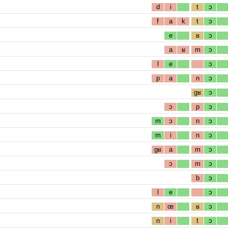
d
i
t
ɔ
f
a
k
t
ɔ
e
ʁ
ɔ
a
ʁ
m
ɔ
l
e
ɔ
p
a
n
ɔ
gʁ
ɔ
ɔ
p
ɔ
m
ɔ
n
ɔ
m
i
n
ɔ
gʁ
a
m
ɔ
ɔ
m
ɔ
b
ɔ
l
e
ɔ
n
œ
ʁ
ɔ
n
i
t
ɔ