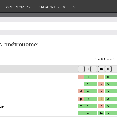
SYNONYMES
CADAVRES EXQUIS
c "métronome"
1
à
100
sur
15
t
e
ʁ
ɔ
e
k
ɔ
d
e
k
ɔ
ɲ
e
t
ɔ
ue
m
e
n
ɔ
m
e
tʁ
ɔ