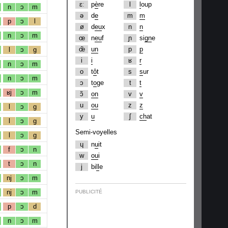
ɛː
p
è
re
l
l
oup
n
ɔ
m
ə
d
e
m
m
p
ɔ
l
ø
d
eu
x
n
n
n
ɔ
m
œ
n
eu
f
ɲ
si
gn
e
œ̃
un
p
p
l
ɔ
g
i
i
ʁ
r
n
ɔ
m
o
t
ô
t
s
s
ur
n
ɔ
m
ɔ
t
o
ge
t
t
ʁj
ɔ
m
ɔ̃
on
v
v
u
ou
z
z
l
ɔ
g
y
u
ʃ
ch
at
l
ɔ
g
Semi-voyelles
l
ɔ
g
ɥ
n
u
it
f
ɔ
n
w
ou
i
t
ɔ
n
j
bi
ll
e
nj
ɔ
m
nj
ɔ
m
PUBLICITÉ
p
ɔ
d
n
ɔ
m