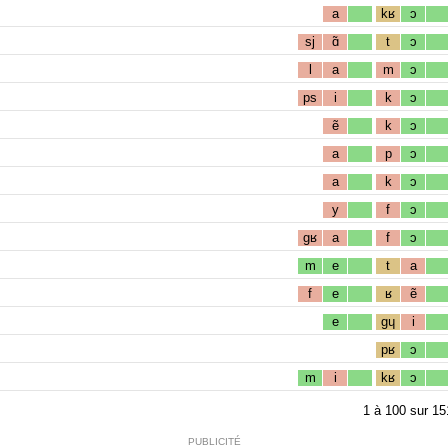
a
kʁ
ɔ
sj
ɑ̃
t
ɔ
l
a
m
ɔ
ps
i
k
ɔ
ẽ
k
ɔ
a
p
ɔ
a
k
ɔ
y
f
ɔ
gʁ
a
f
ɔ
m
e
t
a
f
e
ʁ
ẽ
e
gɥ
i
pʁ
ɔ
m
i
kʁ
ɔ
1
à
100
sur
15
PUBLICITÉ