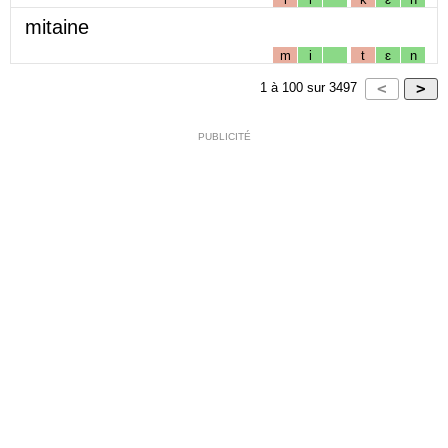
mitaine
m
i
t
ɛ
n
1
à
100
sur
3497
PUBLICITÉ