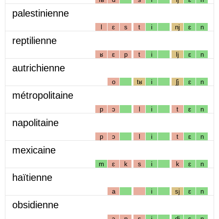
palestinienne
l
ɛ
s
t
i
nj
ɛ
n
reptilienne
ʁ
ɛ
p
t
i
lj
ɛ
n
autrichienne
o
tʁ
i
ʃj
ɛ
n
métropolitaine
p
ɔ
l
i
t
ɛ
n
napolitaine
p
ɔ
l
i
t
ɛ
n
mexicaine
m
ɛ
k
s
i
k
ɛ
n
haïtienne
a
i
sj
ɛ
n
obsidienne
ɔ
p
s
i
dj
ɛ
n