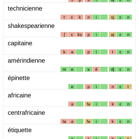
technicienne
t
ɛ
k
n
i
sj
ɛ
n
shakespearienne
ʃ
ɛ
ks
p
i
ʁj
ɛ
n
capitaine
k
a
p
i
t
ɛ
n
amérindienne
m
e
ʁ
ẽ
dj
ɛ
n
épinette
e
p
i
n
ɛ
t
africaine
a
fʁ
i
k
ɛ
n
centrafricaine
tʁ
a
fʁ
i
k
ɛ
n
étiquette
e
t
i
k
ɛ
t