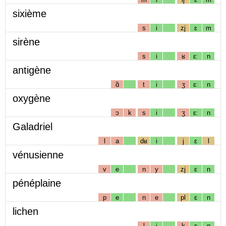
sixième
s
i
zj
ɛ
m
sirène
s
i
ʁ
ɛː
n
antigène
ɑ̃
t
i
ʒ
ɛː
n
oxygène
ɔ
k
s
i
ʒ
ɛː
n
Galadriel
l
a
dʁ
i
j
ɛ
l
vénusienne
v
e
n
y
zj
ɛ
n
pénéplaine
p
e
n
e
pl
ɛ
n
lichen
l
i
k
ɛ
n