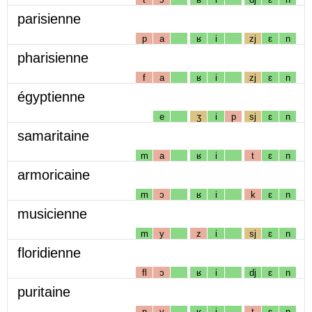
parisienne
p
a
ʁ
i
zj
ɛ
n
pharisienne
f
a
ʁ
i
zj
ɛ
n
égyptienne
e
ʒ
i
p
sj
ɛ
n
samaritaine
m
a
ʁ
i
t
ɛ
n
armoricaine
m
ɔ
ʁ
i
k
ɛ
n
musicienne
m
y
z
i
sj
ɛ
n
floridienne
fl
ɔ
ʁ
i
dj
ɛ
n
puritaine
p
y
ʁ
i
t
ɛ
n