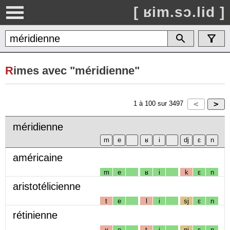
[ ʁim.sɔ.lid ]
R
imes avec "méridienne"
1
à
100
sur
3497
méridienne
américaine
m
e
ʁ
i
k
ɛ
n
aristotélicienne
t
e
l
i
sj
ɛ
n
rétinienne
ʁ
e
t
i
nj
ɛ
n