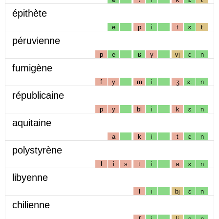
épithète
e
p
i
t
ɛ
t
péruvienne
p
e
ʁ
y
vj
ɛ
n
fumigène
f
y
m
i
ʒ
ɛː
n
républicaine
p
y
bl
i
k
ɛ
n
aquitaine
a
k
i
t
ɛ
n
polystyrène
l
i
s
t
i
ʁ
ɛ
n
libyenne
l
i
bj
ɛ
n
chilienne
ʃ
i
lj
ɛ
n