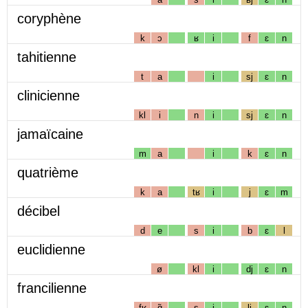
coryphène
k
ɔ
ʁ
i
f
ɛ
n
tahitienne
t
a
i
sj
ɛ
n
clinicienne
kl
i
n
i
sj
ɛ
n
jamaïcaine
m
a
i
k
ɛ
n
quatrième
k
a
tʁ
i
j
ɛ
m
décibel
d
e
s
i
b
ɛ
l
euclidienne
ø
kl
i
dj
ɛ
n
francilienne
fʁ
ɑ̃
s
i
lj
ɛ
n