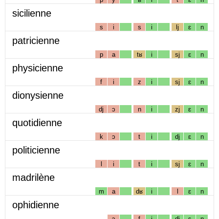
sicilienne
s
i
s
i
lj
ɛ
n
patricienne
p
a
tʁ
i
sj
ɛ
n
physicienne
f
i
z
i
sj
ɛ
n
dionysienne
dj
ɔ
n
i
zj
ɛ
n
quotidienne
k
ɔ
t
i
dj
ɛ
n
politicienne
l
i
t
i
sj
ɛ
n
madrilène
m
a
dʁ
i
l
ɛ
n
ophidienne
ɔ
f
i
dj
ɛ
n