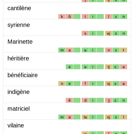
cantilène
k
ɑ̃
t
i
l
ɛ
n
syrienne
s
i
ʁj
ɛ
n
Marinette
m
a
ʁ
i
n
ɛ
t
héritière
e
ʁ
i
tj
ɛː
ʁ
bénéficiaire
n
e
f
i
sj
ɛː
ʁ
indigène
ẽ
d
i
ʒ
ɛː
n
matriciel
m
a
tʁ
i
sj
ɛ
l
vilaine
v
i
l
ɛ
n