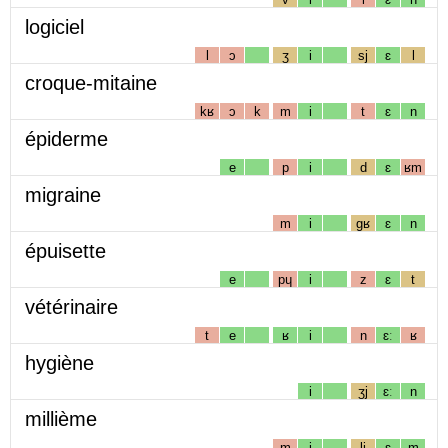
logiciel
l
ɔ
ʒ
i
sj
ɛ
l
croque-mitaine
kʁ
ɔ
k
m
i
t
ɛ
n
épiderme
e
p
i
d
ɛ
ʁm
migraine
m
i
gʁ
ɛ
n
épuisette
e
pɥ
i
z
ɛ
t
vétérinaire
t
e
ʁ
i
n
ɛː
ʁ
hygiène
i
ʒj
ɛː
n
millième
m
i
lj
ɛ
m