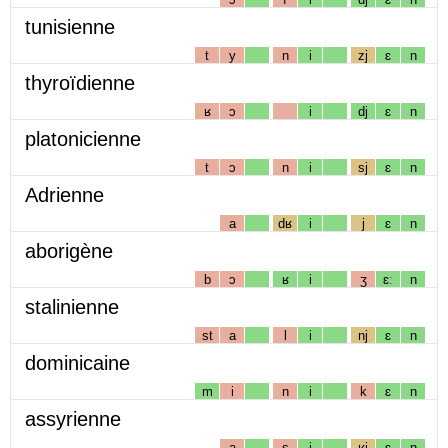
tunisienne
t
y
n
i
zj
ɛ
n
thyroïdienne
ʁ
ɔ
i
dj
ɛ
n
platonicienne
t
ɔ
n
i
sj
ɛ
n
Adrienne
a
dʁ
i
j
ɛ
n
aborigène
b
ɔ
ʁ
i
ʒ
ɛː
n
stalinienne
st
a
l
i
nj
ɛ
n
dominicaine
m
i
n
i
k
ɛ
n
assyrienne
a
s
i
ʁj
ɛ
n