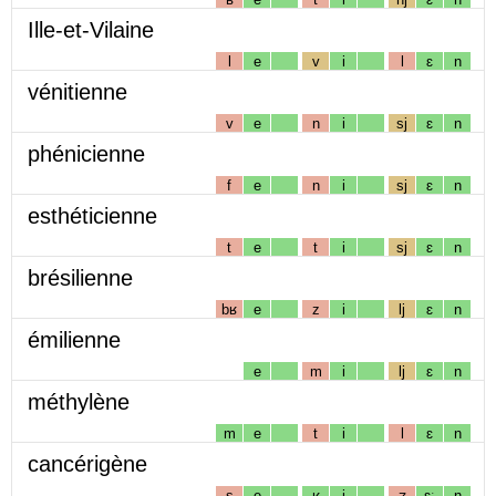
Ille-et-Vilaine
l
e
v
i
l
ɛ
n
vénitienne
v
e
n
i
sj
ɛ
n
phénicienne
f
e
n
i
sj
ɛ
n
esthéticienne
t
e
t
i
sj
ɛ
n
brésilienne
bʁ
e
z
i
lj
ɛ
n
émilienne
e
m
i
lj
ɛ
n
méthylène
m
e
t
i
l
ɛ
n
cancérigène
s
e
ʁ
i
ʒ
ɛː
n