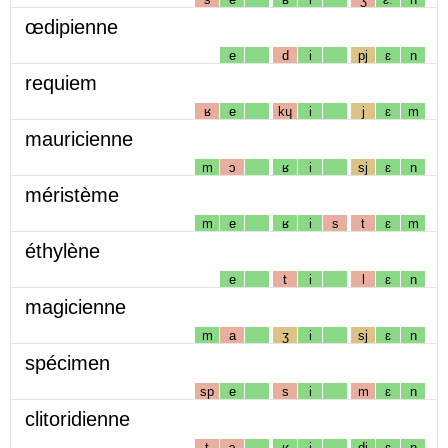
œdipienne
e
d
i
pj
ɛ
n
requiem
ʁ
e
kɥ
i
j
ɛ
m
mauricienne
m
ɔ
ʁ
i
sj
ɛ
n
méristème
m
e
ʁ
i
s
t
ɛ
m
éthylène
e
t
i
l
ɛ
n
magicienne
m
a
ʒ
i
sj
ɛ
n
spécimen
sp
e
s
i
m
ɛ
n
clitoridienne
t
ɔ
ʁ
i
dj
ɛ
n