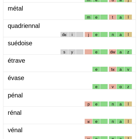
métal
m
e
t
a
l
quadriennal
dʁ
i
j
e
n
a
l
suédoise
s
y
e
dw
a
z
étrave
e
tʁ
a
v
évase
e
v
ɑ
z
pénal
p
e
n
a
l
rénal
ʁ
e
n
a
l
vénal
v
e
n
a
l