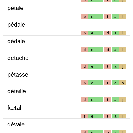
pétale
p
e
t
a
l
pédale
p
e
d
a
l
dédale
d
e
d
a
l
détache
d
e
t
a
ʃ
pétasse
p
e
t
a
s
détaille
d
e
t
a
j
fœtal
f
e
t
a
l
dévale
d
e
v
a
l