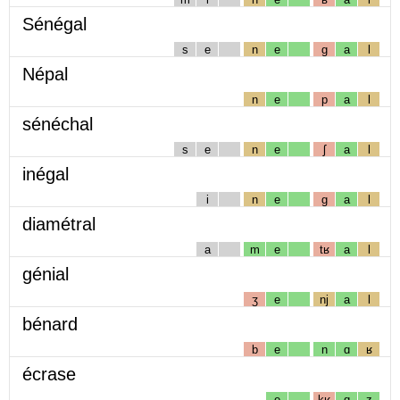
Sénégal
s
e
n
e
g
a
l
Népal
n
e
p
a
l
sénéchal
s
e
n
e
ʃ
a
l
inégal
i
n
e
g
a
l
diamétral
a
m
e
tʁ
a
l
génial
ʒ
e
nj
a
l
bénard
b
e
n
ɑ
ʁ
écrase
e
kʁ
ɑ
z