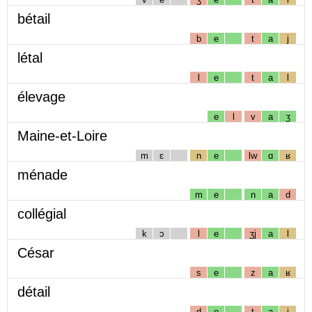
bétail
b
e
t
a
j
létal
l
e
t
a
l
élevage
e
l
v
a
ʒ
Maine-et-Loire
m
ɛ
n
e
lw
ɑ
ʁ
ménade
m
e
n
a
d
collégial
k
ɔ
l
e
ʒj
a
l
César
s
e
z
a
ʁ
détail
d
e
t
a
j