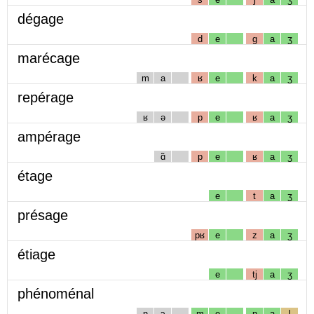
dégage
d
e
g
a
ʒ
marécage
m
a
ʁ
e
k
a
ʒ
repérage
ʁ
ə
p
e
ʁ
a
ʒ
ampérage
ɑ̃
p
e
ʁ
a
ʒ
étage
e
t
a
ʒ
présage
pʁ
e
z
a
ʒ
étiage
e
tj
a
ʒ
phénoménal
n
ɔ
m
e
n
a
l