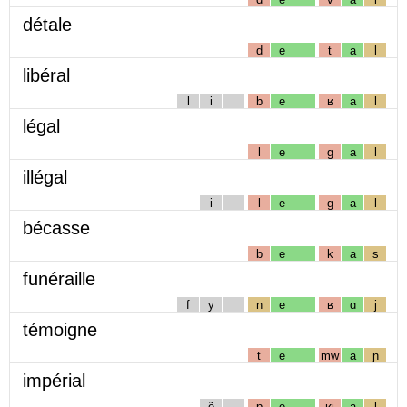
détale
d
e
t
a
l
libéral
l
i
b
e
ʁ
a
l
légal
l
e
g
a
l
illégal
i
l
e
g
a
l
bécasse
b
e
k
a
s
funéraille
f
y
n
e
ʁ
ɑ
j
témoigne
t
e
mw
a
ɲ
impérial
ẽ
p
e
ʁj
a
l