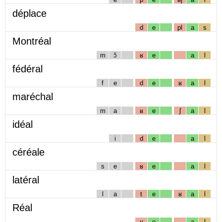
déplace
d
e
pl
a
s
Montréal
m
ɔ̃
ʁ
e
a
l
fédéral
f
e
d
e
ʁ
a
l
maréchal
m
a
ʁ
e
ʃ
a
l
idéal
i
d
e
a
l
céréale
s
e
ʁ
e
a
l
latéral
l
a
t
e
ʁ
a
l
Réal
ʁ
e
a
l