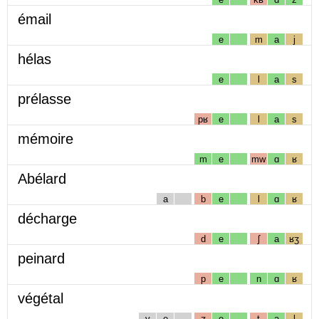
émail
e
m
a
j
hélas
e
l
a
s
prélasse
pʁ
e
l
a
s
mémoire
m
e
mw
ɑ
ʁ
Abélard
a
b
e
l
ɑ
ʁ
décharge
d
e
ʃ
a
ʁʒ
peinard
p
e
n
ɑ
ʁ
végétal
v
e
ʒ
e
t
a
l