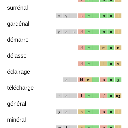
surrénal
s
y
ʁ
e
n
a
l
gardénal
g
a
ʁ
d
e
n
a
l
démarre
d
e
m
a
ʁ
délasse
d
e
l
a
s
éclairage
e
kl
ɛː
ʁ
a
ʒ
télécharge
t
e
l
e
ʃ
a
ʁʒ
général
ʒ
e
n
e
ʁ
a
l
minéral
m
i
n
e
ʁ
a
l