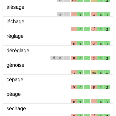
alésage
a
l
e
z
a
ʒ
léchage
l
e
ʃ
a
ʒ
réglage
ʁ
e
gl
a
ʒ
déréglage
d
e
ʁ
e
gl
a
ʒ
génoise
ʒ
e
nw
a
z
cépage
s
e
p
a
ʒ
péage
p
e
a
ʒ
séchage
s
e
ʃ
a
ʒ