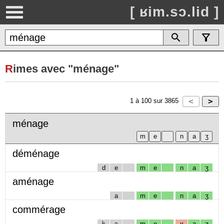
[ ʁim.sɔ.lid ]
R
imes avec "ménage"
1
à
100
sur
3865
ménage
déménage
d
e
m
e
n
a
ʒ
aménage
a
m
e
n
a
ʒ
commérage
k
ɔ
m
e
ʁ
a
ʒ