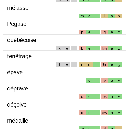
mélasse
m
e
l
a
s
Pégase
p
e
g
a
z
québécoise
k
e
b
e
kw
a
z
fenêtrage
f
ə
n
ɛː
tʁ
a
ʒ
épave
e
p
a
v
déprave
d
e
pʁ
a
v
déçoive
d
e
sw
a
v
médaille
m
e
d
a
j