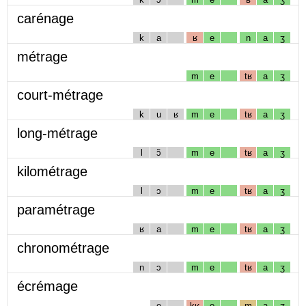
carénage
k
a
ʁ
e
n
a
ʒ
métrage
m
e
tʁ
a
ʒ
court-métrage
k
u
ʁ
m
e
tʁ
a
ʒ
long-métrage
l
ɔ̃
m
e
tʁ
a
ʒ
kilométrage
l
ɔ
m
e
tʁ
a
ʒ
paramétrage
ʁ
a
m
e
tʁ
a
ʒ
chronométrage
n
ɔ
m
e
tʁ
a
ʒ
écrémage
e
kʁ
e
m
a
ʒ