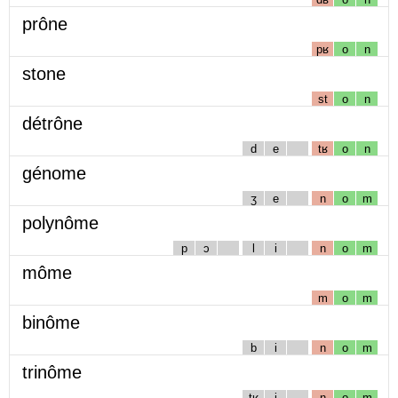
prône
pʁ
o
n
stone
st
o
n
détrône
d
e
tʁ
o
n
génome
ʒ
e
n
o
m
polynôme
p
ɔ
l
i
n
o
m
môme
m
o
m
binôme
b
i
n
o
m
trinôme
tʁ
i
n
o
m