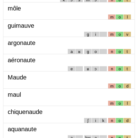
môle
m
o
l
guimauve
g
i
m
o
v
argonaute
a
ʁ
g
o
n
o
t
aéronaute
e
ʁ
ɔ
n
o
t
Maude
m
o
d
maul
m
o
l
chiquenaude
ʃ
i
k
n
o
d
aquanaute
a
kw
a
n
o
t