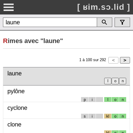
[ ʁim.sɔ.lid ]
R
imes avec "laune"
1
à
100
sur
292
laune
pylône
p
i
l
o
n
cyclone
s
i
kl
o
n
clone
kl
o
n