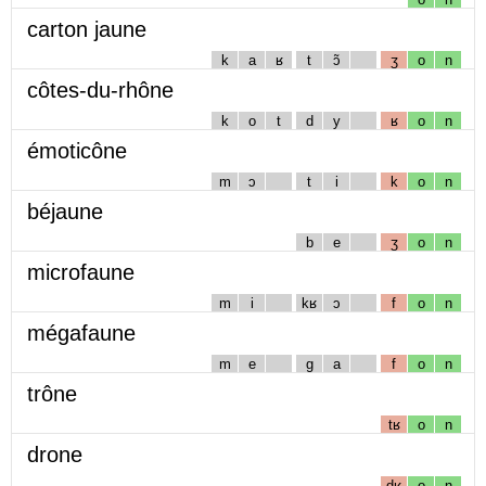
carton jaune
k
a
ʁ
t
ɔ̃
ʒ
o
n
côtes-du-rhône
k
o
t
d
y
ʁ
o
n
émoticône
m
ɔ
t
i
k
o
n
béjaune
b
e
ʒ
o
n
microfaune
m
i
kʁ
ɔ
f
o
n
mégafaune
m
e
g
a
f
o
n
trône
tʁ
o
n
drone
dʁ
o
n