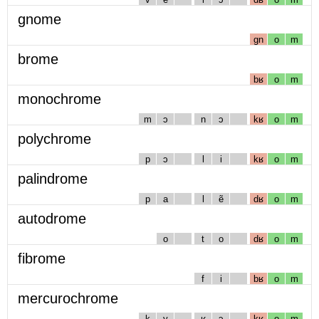
gnome
gn
o
m
brome
bʁ
o
m
monochrome
m
ɔ
n
ɔ
kʁ
o
m
polychrome
p
ɔ
l
i
kʁ
o
m
palindrome
p
a
l
ẽ
dʁ
o
m
autodrome
o
t
o
dʁ
o
m
fibrome
f
i
bʁ
o
m
mercurochrome
k
y
ʁ
ɔ
kʁ
o
m