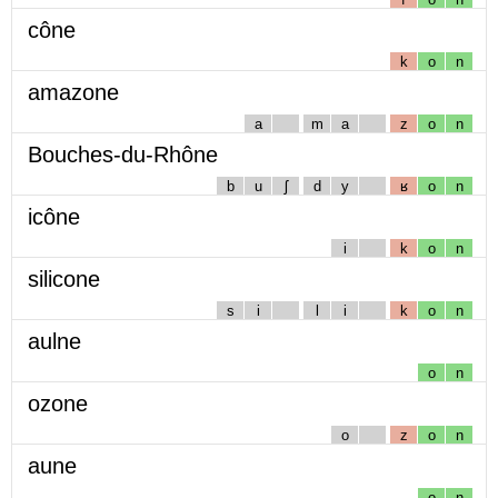
cône
k
o
n
amazone
a
m
a
z
o
n
Bouches-du-Rhône
b
u
ʃ
d
y
ʁ
o
n
icône
i
k
o
n
silicone
s
i
l
i
k
o
n
aulne
o
n
ozone
o
z
o
n
aune
o
n