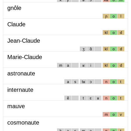
gnôle
ɲ
o
l
Claude
kl
o
d
Jean-Claude
ʒ
ɑ̃
kl
o
d
Marie-Claude
m
a
ʁ
i
kl
o
d
astronaute
a
s
tʁ
ɔ
n
o
t
internaute
ẽ
t
ɛ
ʁ
n
o
t
mauve
m
o
v
cosmonaute
k
ɔ
s
m
ɔ
n
o
t