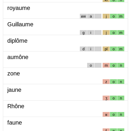
royaume
ʁw
a
j
o
m
Guillaume
g
i
j
o
m
diplôme
d
i
pl
o
m
aumône
o
m
o
n
zone
z
o
n
jaune
ʒ
o
n
Rhône
ʁ
o
n
faune
f
o
n