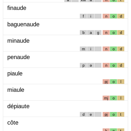
finaude
f
i
n
o
d
baguenaude
b
a
g
n
o
d
minaude
m
i
n
o
d
penaude
p
ə
n
o
d
piaule
pj
o
l
miaule
mj
o
l
dépiaute
d
e
pj
o
t
côte
k
o
t