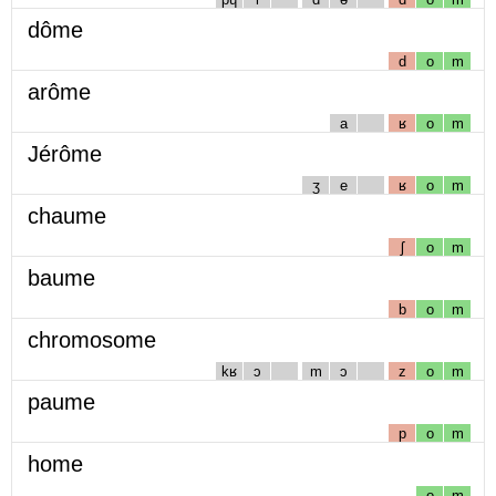
dôme
d
o
m
arôme
a
ʁ
o
m
Jérôme
ʒ
e
ʁ
o
m
chaume
ʃ
o
m
baume
b
o
m
chromosome
kʁ
ɔ
m
ɔ
z
o
m
paume
p
o
m
home
o
m