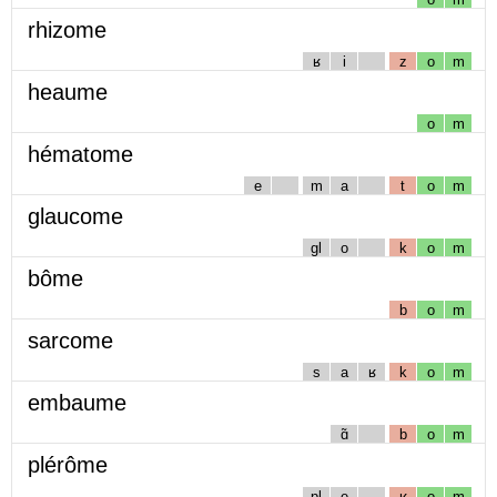
rhizome
ʁ
i
z
o
m
heaume
o
m
hématome
e
m
a
t
o
m
glaucome
gl
o
k
o
m
bôme
b
o
m
sarcome
s
a
ʁ
k
o
m
embaume
ɑ̃
b
o
m
plérôme
pl
e
ʁ
o
m