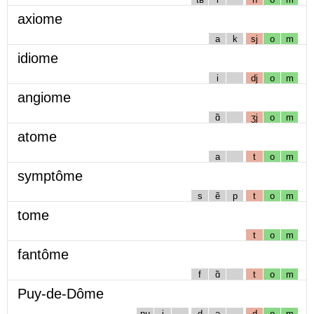
axiome
a
k
sj
o
m
idiome
i
dj
o
m
angiome
ɑ̃
ʒj
o
m
atome
a
t
o
m
symptôme
s
ẽ
p
t
o
m
tome
t
o
m
fantôme
f
ɑ̃
t
o
m
Puy-de-Dôme
pɥ
i
d
ə
d
o
m