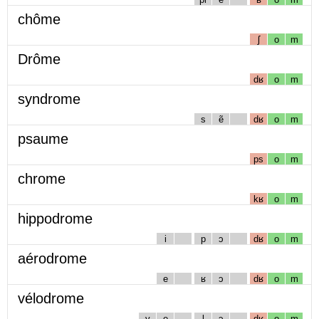
chôme
ʃ
o
m
Drôme
dʁ
o
m
syndrome
s
ẽ
dʁ
o
m
psaume
ps
o
m
chrome
kʁ
o
m
hippodrome
i
p
ɔ
dʁ
o
m
aérodrome
e
ʁ
ɔ
dʁ
o
m
vélodrome
v
e
l
ɔ
dʁ
o
m