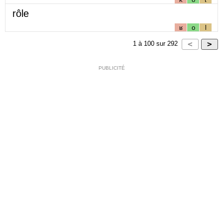
rôle
ʁ
o
l
1
à
100
sur
292
PUBLICITÉ