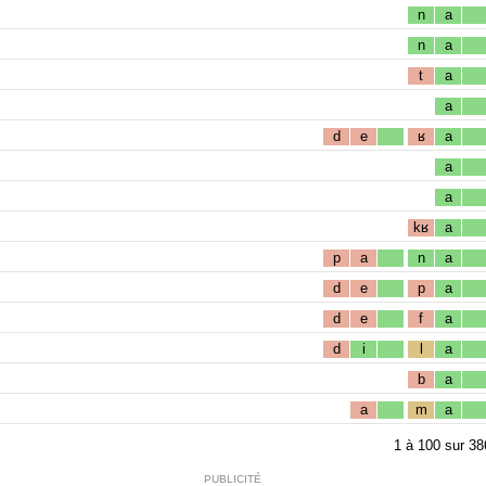
n
a
n
a
t
a
a
d
e
ʁ
a
a
a
kʁ
a
p
a
n
a
d
e
p
a
d
e
f
a
d
i
l
a
b
a
a
m
a
1
à
100
sur
38
PUBLICITÉ