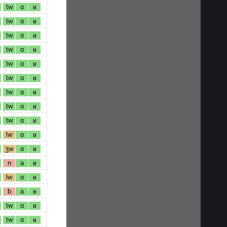
tw
ɑ
ʁ
tw
ɑ
ʁ
tw
ɑ
ʁ
tw
ɑ
ʁ
tw
ɑ
ʁ
tw
ɑ
ʁ
tw
ɑ
ʁ
tw
ɑ
ʁ
tw
ɑ
ʁ
lw
ɑ
ʁ
ʒw
ɑ
ʁ
n
a
ʁ
lw
ɑ
ʁ
b
a
ʁ
tw
ɑ
ʁ
tw
ɑ
ʁ