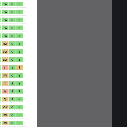
tw
ɑ
ʁ
tw
ɑ
ʁ
tw
ɑ
ʁ
tw
ɑ
ʁ
tw
ɑ
ʁ
nw
ɑ
ʁ
vw
ɑ
ʁ
ʁw
ɑ
ʁ
n
a
l
ʃw
ɑ
ʁ
t
a
ʁ
ʁ
a
ʒ
gj
a
ʁ
vw
ɑ
ʁ
lw
ɑ
ʁ
lw
ɑ
ʁ