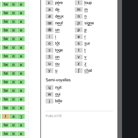
ɛː
p
è
re
l
l
oup
tw
ɑ
ʁ
ə
d
e
m
m
tw
ɑ
ʁ
ø
d
eu
x
n
n
tw
ɑ
ʁ
œ
n
eu
f
ɲ
si
gn
e
œ̃
un
p
p
tw
ɑ
ʁ
i
i
ʁ
r
tw
ɑ
ʁ
o
t
ô
t
s
s
ur
tw
ɑ
ʁ
ɔ
t
o
ge
t
t
tw
ɑ
ʁ
ɔ̃
on
v
v
u
ou
z
z
tw
ɑ
ʁ
y
u
ʃ
ch
at
tw
ɑ
ʁ
Semi-voyelles
tw
ɑ
ʁ
ɥ
n
u
it
tw
ɑ
ʁ
w
ou
i
tw
ɑ
ʁ
j
bi
ll
e
tw
ɑ
ʁ
t
a
ʒ
PUBLICITÉ
tw
ɑ
ʁ
tw
ɑ
ʁ