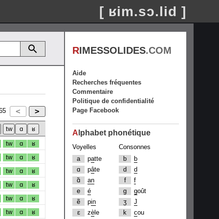
[ ʁim.sɔ.lid ]
R
IMESSOLIDES
.COM
Aide
Recherches fréquentes
Commentaire
Politique de confidentialité
Page Facebook
65
A
lphabet phonétique
tw
ɑ
ʁ
Voyelles
Consonnes
tw
ɑ
ʁ
a
p
a
tte
b
b
ɑ
p
â
te
d
d
tw
ɑ
ʁ
ɑ̃
an
f
f
tw
ɑ
ʁ
e
é
g
g
oût
tw
ɑ
ʁ
ẽ
p
in
ʒ
J
tw
ɑ
ʁ
ɛ
z
è
le
k
c
ou