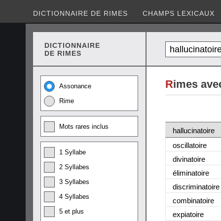
DICTIONNAIRE DE RIMES
CHAMPS LEXICAUX
DICTIONNAIRE
DE RIMES
R
imes avec
Assonance
Rime
Mots rares inclus
hallucinatoire
oscillatoire
1 Syllabe
divinatoire
2 Syllabes
éliminatoire
3 Syllabes
discriminatoire
4 Syllabes
combinatoire
5 et plus
expiatoire