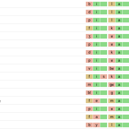
b
i
l
a
d
i
l
a
p
i
l
a
f
i
k
a
ʒ
i
ʁ
a
p
i
ʁ
a
d
i
k
a
p
i
ʁ
a
v
i
bʁ
a
f
i
s
k
a
m
i
gʁ
a
bl
i
g
a
e
f
e
m
a
p
i
ʁ
a
f
a
m
a
b
y
l
a