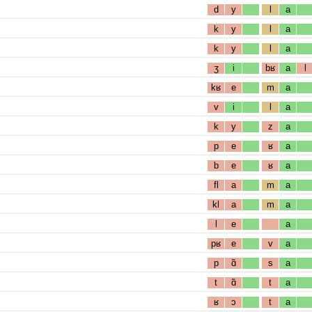
d
y
l
a
k
y
l
a
k
y
l
a
ʒ
i
bʁ
a
l
kʁ
e
m
a
v
i
l
a
k
y
z
a
p
e
ʁ
a
b
e
ʁ
a
fl
a
m
a
kl
a
m
a
l
e
a
pʁ
e
v
a
p
ɑ̃
s
a
t
ɑ̃
t
a
ʁ
ɔ
t
a