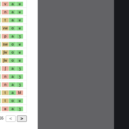
v
a
ʁ
n
a
ʁ
t
a
ʁ
vw
ɑ
ʁ
p
a
ʒ
sw
ɑ
ʁ
ʃw
ɑ
ʁ
ʃw
ɑ
ʁ
ʃ
a
ʒ
n
a
ʒ
n
a
ʒ
t
a
bl
t
ɑ
ʁ
ʁ
a
ʒ
65