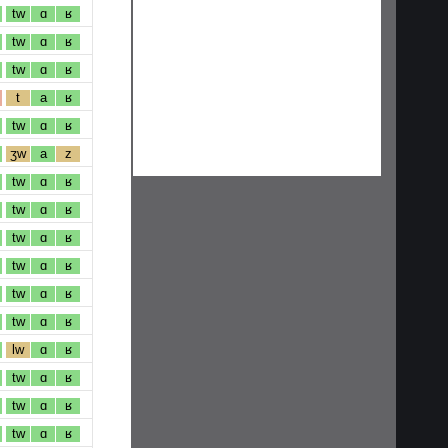
tw
ɑ
ʁ
tw
ɑ
ʁ
tw
ɑ
ʁ
t
a
ʁ
tw
ɑ
ʁ
ʒw
a
z
tw
ɑ
ʁ
tw
ɑ
ʁ
tw
ɑ
ʁ
tw
ɑ
ʁ
tw
ɑ
ʁ
tw
ɑ
ʁ
lw
ɑ
ʁ
tw
ɑ
ʁ
tw
ɑ
ʁ
tw
ɑ
ʁ