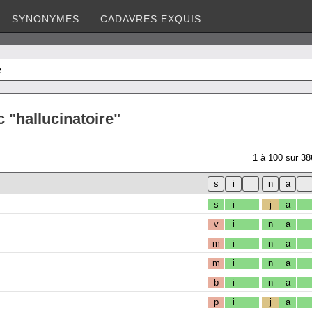
SYNONYMES
CADAVRES EXQUIS
 "hallucinatoire"
1
à
100
sur
38
s
i
j
a
v
i
n
a
m
i
n
a
m
i
n
a
b
i
n
a
p
i
j
a