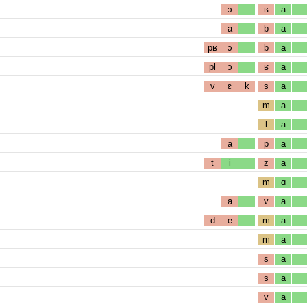
ɔ
ʁ
a
a
b
a
pʁ
ɔ
b
a
pl
ɔ
ʁ
a
v
ɛ
k
s
a
m
a
l
a
a
p
a
t
i
z
a
m
ɑ
a
v
a
d
e
m
a
m
a
s
a
s
a
v
a