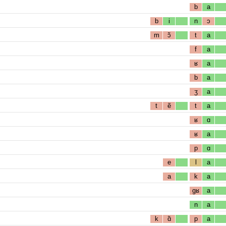
b
a
b
i
n
ɔ
m
ɔ̃
t
a
f
a
ʁ
a
b
a
ʒ
a
t
ẽ
t
a
ʁ
ɑ
ʁ
a
p
ɑ
e
l
a
a
k
a
gʁ
a
n
a
k
ɑ̃
p
a