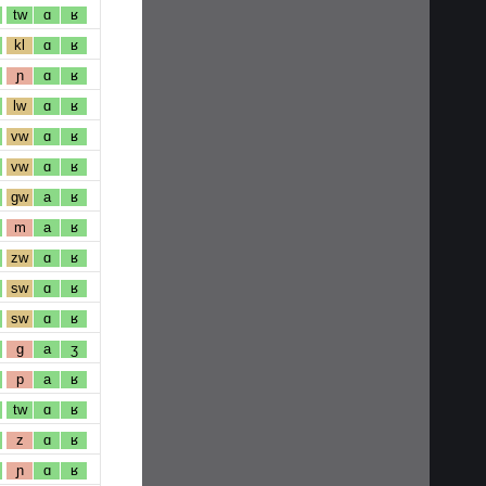
tw
ɑ
ʁ
kl
ɑ
ʁ
ɲ
ɑ
ʁ
lw
ɑ
ʁ
vw
ɑ
ʁ
vw
ɑ
ʁ
gw
a
ʁ
m
a
ʁ
zw
ɑ
ʁ
sw
ɑ
ʁ
sw
ɑ
ʁ
g
a
ʒ
p
a
ʁ
tw
ɑ
ʁ
z
ɑ
ʁ
ɲ
ɑ
ʁ