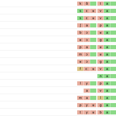
k
ɑ̃
t
a
s
ɛ
ʁ
v
a
s
ɛ
ʁ
v
a
ʃ
a
p
a
b
ɔ
ʁ
a
ʁ
ɔ
g
a
p
a
ʁ
a
m
ɔ
ʁ
a
ʁ
ɔ
g
a
f
ɛː
ʁ
v
a
n
a
l
y
p
a
a
v
a
m
a
l
a
p
y
ʁ
g
a
t
y
ʁ
b
a