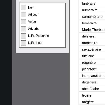
funéraire
Nom
numéraire
Adjectif
surnuméraire
Verbe
téméraire
Adverbe
Marie-Thérèse
N.Pr. Personne
délétère
monétaire
N.Pr. Lieu
sexagénaire
tutélaire
régénère
planétaire
interplanétaire
dégénère
abécédaire
légère
mégère