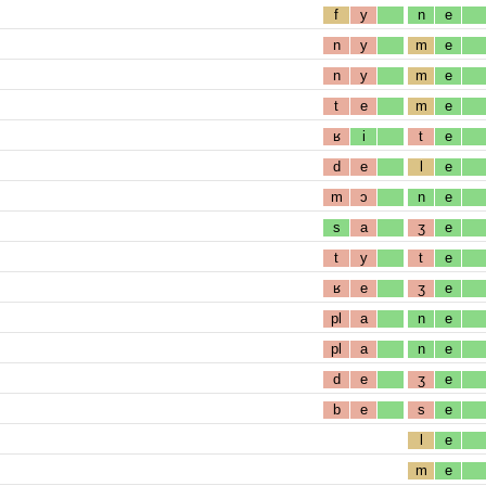
f
y
n
e
n
y
m
e
n
y
m
e
t
e
m
e
ʁ
i
t
e
d
e
l
e
m
ɔ
n
e
s
a
ʒ
e
t
y
t
e
ʁ
e
ʒ
e
pl
a
n
e
pl
a
n
e
d
e
ʒ
e
b
e
s
e
l
e
m
e