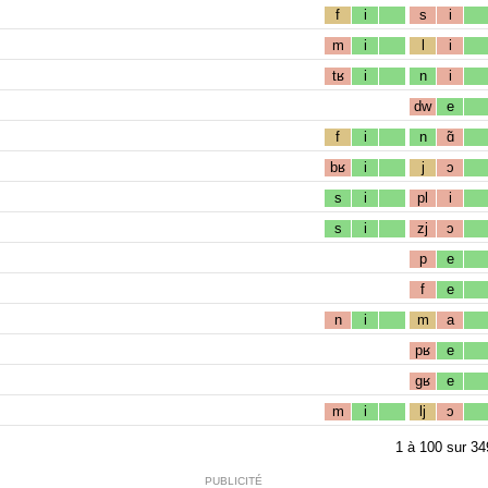
f
i
s
i
m
i
l
i
tʁ
i
n
i
dw
e
f
i
n
ɑ̃
bʁ
i
j
ɔ
s
i
pl
i
s
i
zj
ɔ
p
e
f
e
n
i
m
a
pʁ
e
gʁ
e
m
i
lj
ɔ
1
à
100
sur
34
PUBLICITÉ