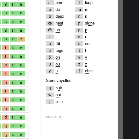
ɛː
p
è
re
l
l
oup
ʁ
ɛː
ʁ
ə
d
e
m
m
ʁ
ɛː
ʁ
ø
d
eu
x
n
n
ʁ
ɛː
ʁ
œ
n
eu
f
ɲ
si
gn
e
œ̃
un
p
p
ʁ
ɛː
ʁ
i
i
ʁ
r
ʁ
ɛː
z
o
t
ô
t
s
s
ur
t
ɛː
ʁ
ɔ
t
o
ge
t
t
t
ɛː
ʁ
ɔ̃
on
v
v
u
ou
z
z
n
ɛː
ʁ
y
u
ʃ
ch
at
l
ɛː
ʁ
Semi-voyelles
n
ɛː
ʁ
ɥ
n
u
it
t
ɛː
ʁ
w
ou
i
t
ɛː
ʁ
j
bi
ll
e
n
ɛː
ʁ
d
ɛː
ʁ
PUBLICITÉ
ʒ
ɛː
ʁ
ʒ
ɛː
ʁ