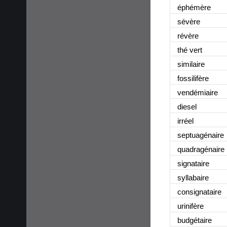
éphémère
sévère
révère
thé vert
similaire
fossilifère
vendémiaire
diesel
irréel
septuagénaire
quadragénaire
signataire
syllabaire
consignataire
urinifère
budgétaire