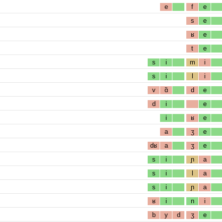
e
f
e
s
e
ʁ
e
t
e
s
i
m
i
s
i
l
i
v
ɑ̃
d
e
d
i
e
i
ʁ
e
a
ʒ
e
dʁ
a
ʒ
e
s
i
ɲ
a
s
i
l
a
s
i
ɲ
a
ʁ
i
n
i
b
y
d
ʒ
e