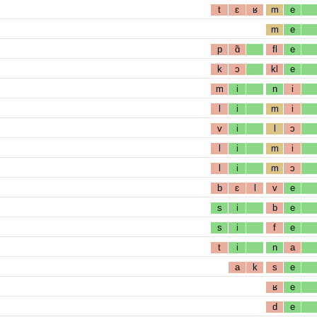
t
ɛ
ʁ
m
e
m
e
p
ɑ̃
fl
e
k
ɔ
kl
e
m
i
n
i
l
i
m
i
v
i
l
ɔ
l
i
m
i
l
i
m
ɔ
b
ɛ
l
v
e
s
i
b
e
s
i
f
e
t
i
n
a
a
k
s
e
ʁ
e
d
e