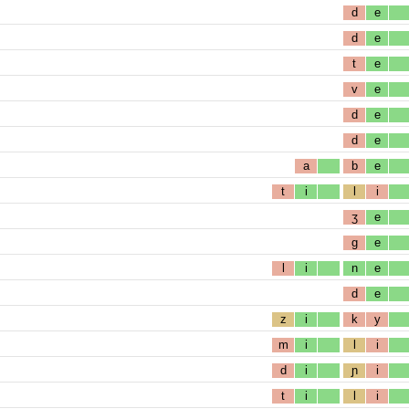
d
e
d
e
t
e
v
e
d
e
d
e
a
b
e
t
i
l
i
ʒ
e
g
e
l
i
n
e
d
e
z
i
k
y
m
i
l
i
d
i
ɲ
i
t
i
l
i