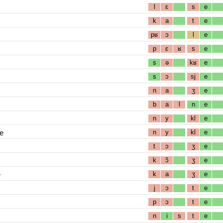
l
ɛ
s
e
k
a
t
e
pʁ
ɔ
l
e
p
ɛ
ʁ
s
e
s
ə
kʁ
e
s
ɔ
sj
e
n
a
ʒ
e
b
a
l
n
e
n
y
kl
e
e
n
y
kl
e
t
ɔ
ʒ
e
k
ɔ̃
ʒ
e
e
k
a
ʒ
e
j
ɔ
t
e
p
ɔ
t
e
n
i
s
t
e