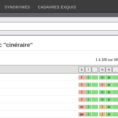
SYNONYMES
CADAVRES EXQUIS
 "cinéraire"
1
à
100
sur
34
t
i
n
e
l
i
t
e
l
i
n
e
l
i
n
e
m
i
l
e
pʁ
i
j
e