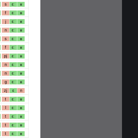
s
ɛː
ʁ
f
ɛː
ʁ
j
ɛː
ʁ
n
ɛː
ʁ
s
ɛː
ʁ
f
ɛː
ʁ
pj
ɛː
ʁ
n
ɛː
ʁ
n
ɛː
ʁ
g
ɛː
ʁ
zj
ɛ
n
t
ɛː
ʁ
l
ɛː
ʁ
t
ɛː
ʁ
t
ɛː
ʁ
t
ɛː
ʁ