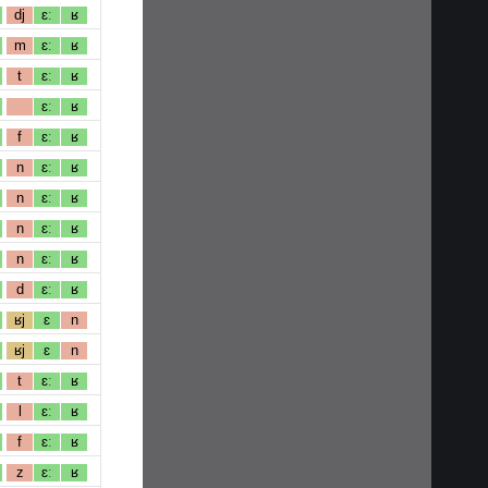
dj
ɛː
ʁ
m
ɛː
ʁ
t
ɛː
ʁ
ɛː
ʁ
f
ɛː
ʁ
n
ɛː
ʁ
n
ɛː
ʁ
n
ɛː
ʁ
n
ɛː
ʁ
d
ɛː
ʁ
ʁj
ɛ
n
ʁj
ɛ
n
t
ɛː
ʁ
l
ɛː
ʁ
f
ɛː
ʁ
z
ɛː
ʁ