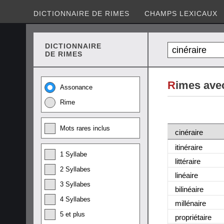
DICTIONNAIRE DE RIMES
CHAMPS LEXICAUX
DICTIONNAIRE
DE RIMES
R
imes avec
Assonance
Rime
Mots rares inclus
cinéraire
itinéraire
1 Syllabe
littéraire
2 Syllabes
linéaire
3 Syllabes
bilinéaire
4 Syllabes
millénaire
5 et plus
propriétaire