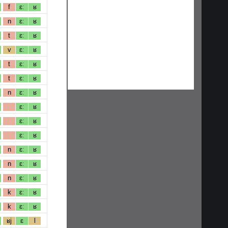
f
ɛː
ʁ
n
ɛː
ʁ
t
ɛː
ʁ
v
ɛː
ʁ
t
ɛː
ʁ
t
ɛː
ʁ
n
ɛː
ʁ
ɛː
ʁ
ɛː
ʁ
ɛː
ʁ
n
ɛː
ʁ
n
ɛː
ʁ
n
ɛː
ʁ
k
ɛː
ʁ
k
ɛː
ʁ
ʁj
ɛ
l