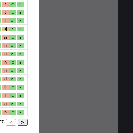
t
ɛː
ʁ
t
ɛː
ʁ
t
ɛː
ʁ
ʁj
ɛ
ʁ
sj
ɛː
ʁ
n
ɛː
ʁ
n
ɛː
ʁ
n
ɛː
ʁ
p
ɛː
ʁ
d
ɛː
ʁ
lj
ɛː
ʁ
f
ɛː
ʁ
g
ɛː
ʁ
n
ɛː
ʁ
97