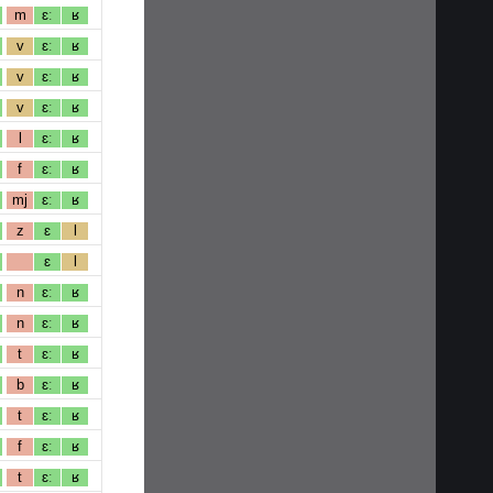
m
ɛː
ʁ
v
ɛː
ʁ
v
ɛː
ʁ
v
ɛː
ʁ
l
ɛː
ʁ
f
ɛː
ʁ
mj
ɛː
ʁ
z
ɛ
l
ɛ
l
n
ɛː
ʁ
n
ɛː
ʁ
t
ɛː
ʁ
b
ɛː
ʁ
t
ɛː
ʁ
f
ɛː
ʁ
t
ɛː
ʁ