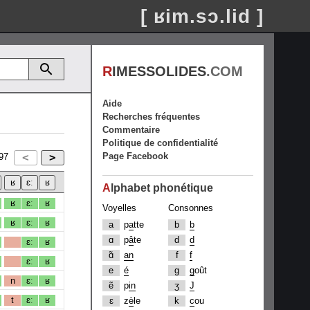
[ ʁim.sɔ.lid ]
R
IMESSOLIDES
.COM
Aide
Recherches fréquentes
Commentaire
Politique de confidentialité
Page Facebook
97
A
lphabet phonétique
ʁ
ɛː
ʁ
Voyelles
Consonnes
ʁ
ɛː
ʁ
a
p
a
tte
b
b
ɑ
p
â
te
d
d
ɛː
ʁ
ɑ̃
an
f
f
ɛː
ʁ
e
é
g
g
oût
n
ɛː
ʁ
ẽ
p
in
ʒ
J
t
ɛː
ʁ
ɛ
z
è
le
k
c
ou