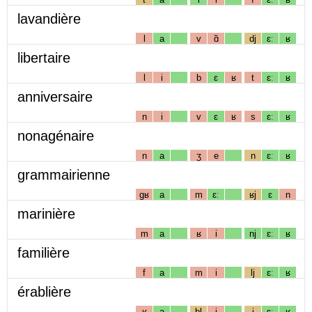
lavandière
l
a
v
ɑ̃
dj
ɛː
ʁ
libertaire
l
i
b
ɛ
ʁ
t
ɛː
ʁ
anniversaire
n
i
v
ɛ
ʁ
s
ɛː
ʁ
nonagénaire
n
a
ʒ
e
n
ɛː
ʁ
grammairienne
gʁ
a
m
ɛː
ʁj
ɛ
n
marinière
m
a
ʁ
i
nj
ɛː
ʁ
familière
f
a
m
i
lj
ɛː
ʁ
érablière
ʁ
a
bl
i
j
ɛː
ʁ