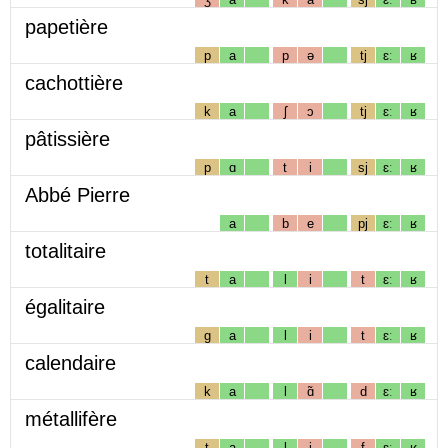
papetière
p
a
p
ə
tj
ɛː
ʁ
cachottière
k
a
ʃ
ɔ
tj
ɛː
ʁ
pâtissière
p
ɑ
t
i
sj
ɛː
ʁ
Abbé Pierre
a
b
e
pj
ɛː
ʁ
totalitaire
t
a
l
i
t
ɛː
ʁ
égalitaire
g
a
l
i
t
ɛː
ʁ
calendaire
k
a
l
ɑ̃
d
ɛː
ʁ
métallifère
t
a
l
i
f
ɛː
ʁ