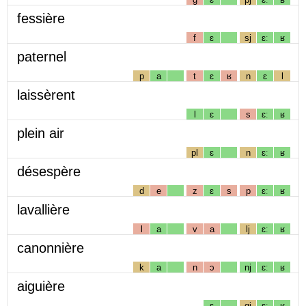
fessière
f
ɛ
sj
ɛː
ʁ
paternel
p
a
t
ɛ
ʁ
n
ɛ
l
laissèrent
l
ɛ
s
ɛː
ʁ
plein air
pl
ɛ
n
ɛː
ʁ
désespère
d
e
z
ɛ
s
p
ɛː
ʁ
lavallière
l
a
v
a
lj
ɛː
ʁ
canonnière
k
a
n
ɔ
nj
ɛː
ʁ
aiguière
ɛ
gj
ɛː
ʁ