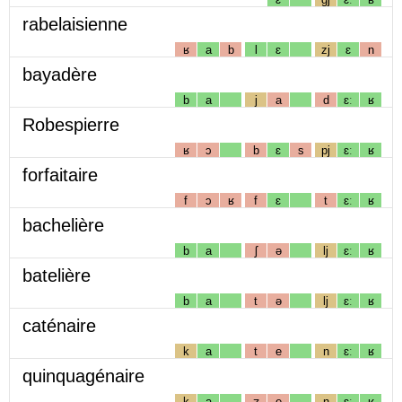
rabelaisienne
ʁ
a
b
l
ɛ
zj
ɛ
n
bayadère
b
a
j
a
d
ɛː
ʁ
Robespierre
ʁ
ɔ
b
ɛ
s
pj
ɛː
ʁ
forfaitaire
f
ɔ
ʁ
f
ɛ
t
ɛː
ʁ
bachelière
b
a
ʃ
ə
lj
ɛː
ʁ
batelière
b
a
t
ə
lj
ɛː
ʁ
caténaire
k
a
t
e
n
ɛː
ʁ
quinquagénaire
k
a
ʒ
e
n
ɛː
ʁ