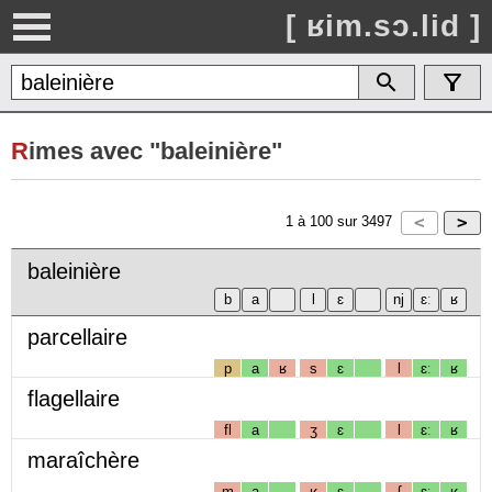
[ ʁim.sɔ.lid ]
R
imes avec "baleinière"
1
à
100
sur
3497
baleinière
parcellaire
p
a
ʁ
s
ɛ
l
ɛː
ʁ
flagellaire
fl
a
ʒ
ɛ
l
ɛː
ʁ
maraîchère
m
a
ʁ
ɛ
ʃ
ɛː
ʁ