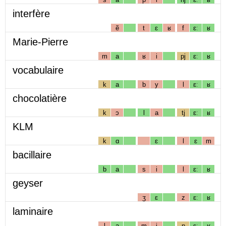
interfère
ẽ
t
ɛ
ʁ
f
ɛː
ʁ
Marie-Pierre
m
a
ʁ
i
pj
ɛː
ʁ
vocabulaire
k
a
b
y
l
ɛː
ʁ
chocolatière
k
ɔ
l
a
tj
ɛː
ʁ
KLM
k
ɑ
ɛ
l
ɛ
m
bacillaire
b
a
s
i
l
ɛː
ʁ
geyser
ʒ
ɛ
z
ɛː
ʁ
laminaire
l
a
m
i
n
ɛː
ʁ