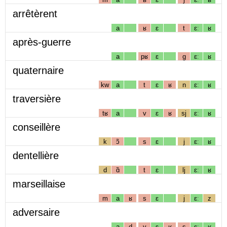
arrêtèrent
a
ʁ
ɛ
t
ɛː
ʁ
après-guerre
a
pʁ
ɛ
g
ɛː
ʁ
quaternaire
kw
a
t
ɛ
ʁ
n
ɛː
ʁ
traversière
tʁ
a
v
ɛ
ʁ
sj
ɛː
ʁ
conseillère
k
ɔ̃
s
ɛ
j
ɛː
ʁ
dentellière
d
ɑ̃
t
ɛ
lj
ɛː
ʁ
marseillaise
m
a
ʁ
s
ɛ
j
ɛː
z
adversaire
a
d
v
ɛ
ʁ
s
ɛː
ʁ