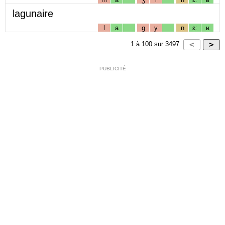
lagunaire
l
a
g
y
n
ɛː
ʁ
1
à
100
sur
3497
PUBLICITÉ