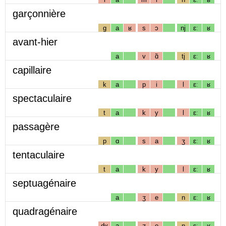
garçonnière
g
a
ʁ
s
ɔ
nj
ɛː
ʁ
avant-hier
a
v
ɑ̃
tj
ɛː
ʁ
capillaire
k
a
p
i
l
ɛː
ʁ
spectaculaire
t
a
k
y
l
ɛː
ʁ
passagère
p
ɑ
s
a
ʒ
ɛː
ʁ
tentaculaire
t
a
k
y
l
ɛː
ʁ
septuagénaire
a
ʒ
e
n
ɛː
ʁ
quadragénaire
dʁ
a
ʒ
e
n
ɛː
ʁ