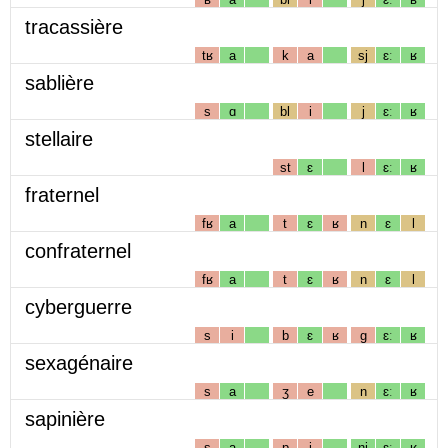
tracassière
tʁ
a
k
a
sj
ɛː
ʁ
sablière
s
ɑ
bl
i
j
ɛː
ʁ
stellaire
st
ɛ
l
ɛː
ʁ
fraternel
fʁ
a
t
ɛ
ʁ
n
ɛ
l
confraternel
fʁ
a
t
ɛ
ʁ
n
ɛ
l
cyberguerre
s
i
b
ɛ
ʁ
g
ɛː
ʁ
sexagénaire
s
a
ʒ
e
n
ɛː
ʁ
sapinière
s
a
p
i
nj
ɛː
ʁ