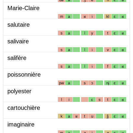
Marie-Claire
m
a
ʁ
i
kl
ɛː
ʁ
salutaire
s
a
l
y
t
ɛː
ʁ
salivaire
s
a
l
i
v
ɛː
ʁ
salifère
s
a
l
i
f
ɛː
ʁ
poissonnière
pw
a
s
ɔ
nj
ɛː
ʁ
polyester
l
i
ɛ
s
t
ɛː
ʁ
cartouchière
k
a
ʁ
t
u
ʃj
ɛː
ʁ
imaginaire
m
a
ʒ
i
n
ɛː
ʁ