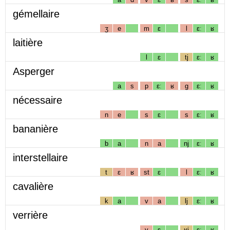
gémellaire
ʒ
e
m
ɛ
l
ɛː
ʁ
laitière
l
ɛ
tj
ɛː
ʁ
Asperger
a
s
p
ɛː
ʁ
g
ɛː
ʁ
nécessaire
n
e
s
ɛ
s
ɛː
ʁ
bananière
b
a
n
a
nj
ɛː
ʁ
interstellaire
t
ɛ
ʁ
st
ɛ
l
ɛː
ʁ
cavalière
k
a
v
a
lj
ɛː
ʁ
verrière
v
ɛ
ʁj
ɛː
ʁ