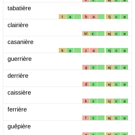
tabatière
t
a
b
a
tj
ɛː
ʁ
clairière
kl
ɛː
ʁj
ɛː
ʁ
casanière
k
a
z
a
nj
ɛː
ʁ
guerrière
g
ɛ
ʁj
ɛː
ʁ
derrière
d
ɛ
ʁj
ɛː
ʁ
caissière
k
ɛ
sj
ɛː
ʁ
ferrière
f
ɛ
ʁj
ɛː
ʁ
guêpière
g
ɛ
pj
ɛː
ʁ