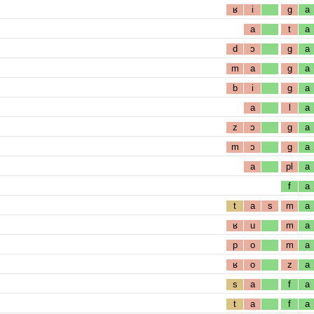
ʁ
i
g
a
a
t
a
d
ɔ
g
a
m
a
g
a
b
i
g
a
a
l
a
z
ɔ
g
a
m
ɔ
g
a
a
pl
a
f
a
t
a
s
m
a
ʁ
u
m
a
p
o
m
a
ʁ
o
z
a
s
a
f
a
t
a
f
a