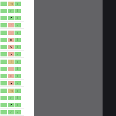
m
i
n
i
n
i
f
i
f
i
bl
i
bl
i
bl
i
l
i
i
ʁ
i
ʁ
i
m
i
n
i
n
i
n
i