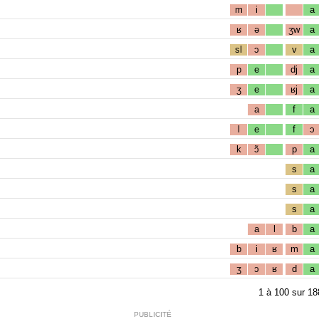
m
i
a
ʁ
ə
ʒw
a
sl
ɔ
v
a
p
e
dj
a
ʒ
e
ʁj
a
a
f
a
l
e
f
ɔ
k
ɔ̃
p
a
s
a
s
a
s
a
a
l
b
a
b
i
ʁ
m
a
ʒ
ɔ
ʁ
d
a
1
à
100
sur
18
PUBLICITÉ