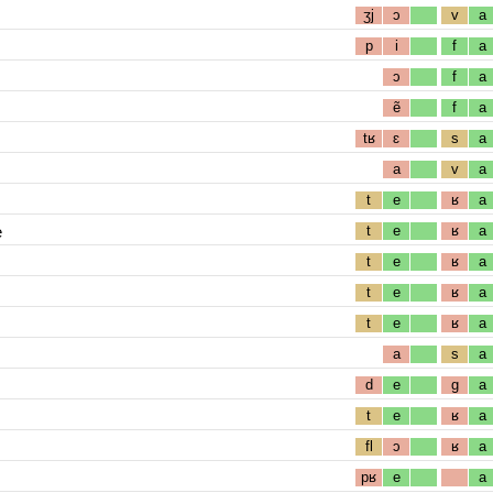
ʒj
ɔ
v
a
p
i
f
a
ɔ
f
a
ẽ
f
a
tʁ
ɛ
s
a
a
v
a
t
e
ʁ
a
e
t
e
ʁ
a
t
e
ʁ
a
t
e
ʁ
a
t
e
ʁ
a
a
s
a
d
e
g
a
t
e
ʁ
a
fl
ɔ
ʁ
a
pʁ
e
a