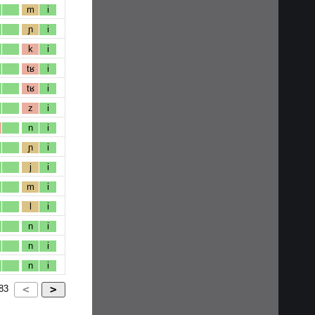
m
i
ɲ
i
k
i
tʁ
i
tʁ
i
z
i
n
i
ɲ
i
j
i
m
i
l
i
n
i
n
i
n
i
83