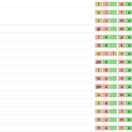
t
i
ʁ
a
s
i
t
a
t
ɔ
m
a
gl
ɔ
m
a
l
e
p
a
d
e
k
a
s
i
l
v
a
pʁ
e
m
a
t
ɑ̃
z
a
ts
y
n
a
gw
a
ʁ
a
s
ɔ
m
a
t
a
t
a
s
a
l
a
n
ɔ
m
a
n
a
t
a