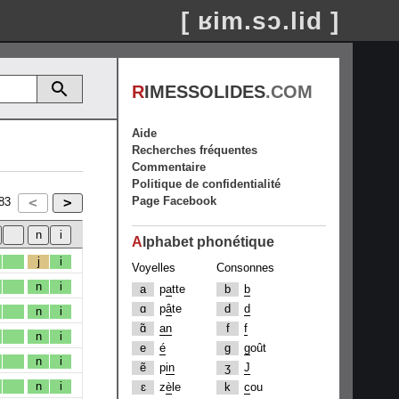
[ ʁim.sɔ.lid ]
R
IMESSOLIDES
.COM
Aide
Recherches fréquentes
Commentaire
Politique de confidentialité
Page Facebook
83
A
lphabet phonétique
j
i
Voyelles
Consonnes
n
i
a
p
a
tte
b
b
ɑ
p
â
te
d
d
n
i
ɑ̃
an
f
f
n
i
e
é
g
g
oût
n
i
ẽ
p
in
ʒ
J
n
i
ɛ
z
è
le
k
c
ou