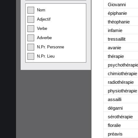
Giovanni
Nom
épiphanie
Adjectif
théophanie
Verbe
infamie
Adverbe
tressaillit
N.Pr. Personne
avanie
thérapie
N.Pr. Lieu
psychothérapi
chimiothérapie
radiothérapie
physiothérapie
assailli
dégarni
sérothérapie
floralie
préavis