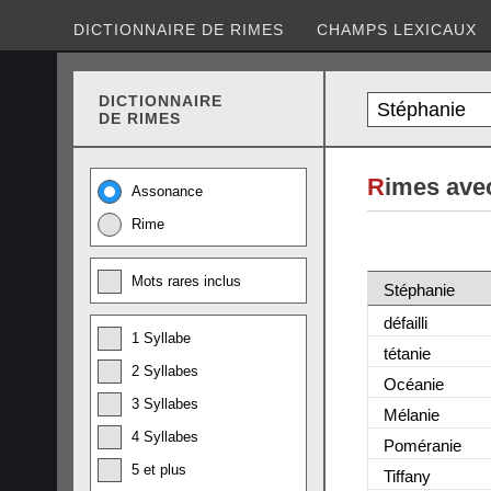
DICTIONNAIRE DE RIMES
CHAMPS LEXICAUX
DICTIONNAIRE
DE RIMES
R
imes ave
Assonance
Rime
Mots rares inclus
Stéphanie
défailli
1 Syllabe
tétanie
2 Syllabes
Océanie
3 Syllabes
Mélanie
4 Syllabes
Poméranie
5 et plus
Tiffany