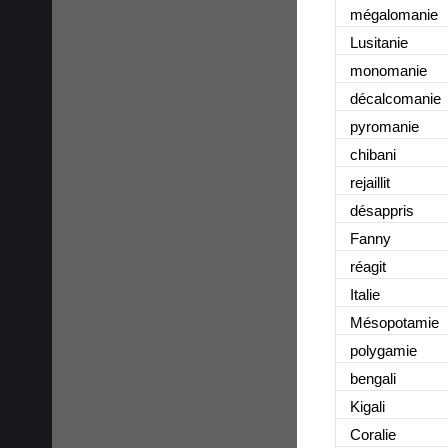
mégalomanie
Lusitanie
monomanie
décalcomanie
pyromanie
chibani
rejaillit
désappris
Fanny
réagit
Italie
Mésopotamie
polygamie
bengali
Kigali
Coralie