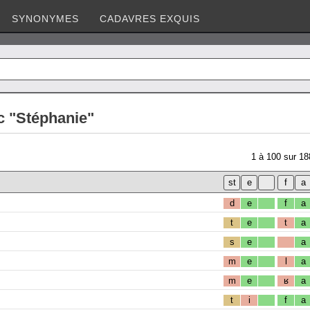
SYNONYMES
CADAVRES EXQUIS
c "Stéphanie"
1
à
100
sur
18
d
e
f
a
t
e
t
a
s
e
a
m
e
l
a
m
e
ʁ
a
t
i
f
a