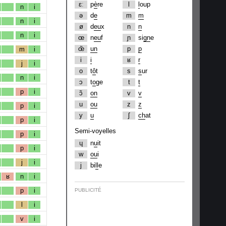
ɛː
p
è
re
l
l
oup
n
i
ə
d
e
m
m
n
i
ø
d
eu
x
n
n
n
i
œ
n
eu
f
ɲ
si
gn
e
œ̃
un
p
p
m
i
i
i
ʁ
r
j
i
o
t
ô
t
s
s
ur
n
i
ɔ
t
o
ge
t
t
p
i
ɔ̃
on
v
v
u
ou
z
z
p
i
y
u
ʃ
ch
at
p
i
Semi-voyelles
p
i
ɥ
n
u
it
p
i
w
ou
i
j
i
j
bi
ll
e
ʁ
n
i
p
i
PUBLICITÉ
l
i
v
i