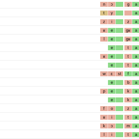
n
ɔ
g
a
t
y
a
z
i
z
a
ʁ
e
gʁ
a
l
e
gʁ
a
e
t
a
ʁ
e
t
a
e
t
a
w
ɛ
st
f
a
e
b
a
p
e
k
a
e
k
a
f
o
z
a
ʁ
i
t
a
k
ɔ
m
a
l
i
t
a