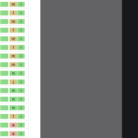
m
i
l
i
m
i
l
i
m
i
l
i
m
i
m
i
n
i
j
i
n
i
n
i
n
i
l
i
ʁ
i
ʁ
i