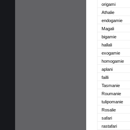
origami
Athalie
endogamie
Magali
bigamie
hallali
exogamie
homogamie
aplani
failli
Tasmanie
Roumanie
tulipomanie
Rosalie
safari
rastafari