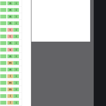
n
i
n
i
n
i
n
i
t
i
t
i
n
i
s
i
n
i
m
i
n
i
l
i
m
i
m
i
l
i
l
i