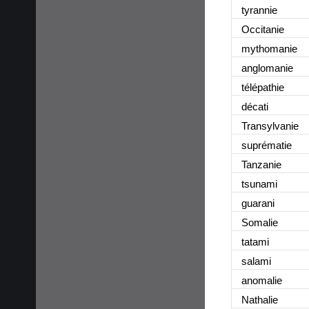
tyrannie
Occitanie
mythomanie
anglomanie
télépathie
décati
Transylvanie
suprématie
Tanzanie
tsunami
guarani
Somalie
tatami
salami
anomalie
Nathalie