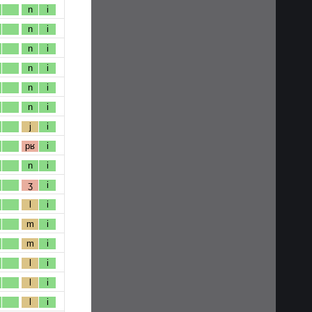
n
i
n
i
n
i
n
i
n
i
n
i
j
i
pʁ
i
n
i
ʒ
i
l
i
m
i
m
i
l
i
l
i
l
i