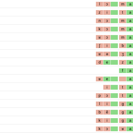
l
ɔ
m
a
z
i
t
a
n
ɔ
m
a
k
ɔ
m
a
ʁ
ɔ
m
a
ʃ
i
b
a
ʁ
ə
ʒ
a
d
e
z
a
f
a
ʁ
e
a
i
t
a
p
ɔ
t
a
l
i
g
a
b
ẽ
g
a
k
i
g
a
k
ɔ
ʁ
a