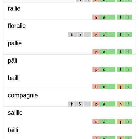
rallie
ʁ
a
l
i
floralie
fl
ɔ
ʁ
a
l
i
pallie
p
a
l
i
pâli
p
ɑ
l
i
bailli
b
ɑ
j
i
compagnie
k
ɔ̃
p
a
ɲ
i
saillie
s
a
j
i
failli
f
a
j
i