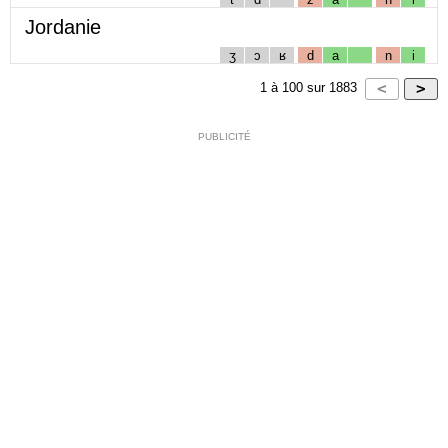
Jordanie
ʒ
ɔ
ʁ
d
a
n
i
1
à
100
sur
1883
PUBLICITÉ