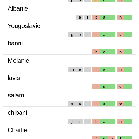
Albanie
a
l
b
a
n
i
Yougoslavie
g
ɔ
s
l
a
v
i
banni
b
a
n
i
Mélanie
m
e
l
a
n
i
lavis
l
a
v
i
salami
s
a
l
a
m
i
chibani
ʃ
i
b
a
n
i
Charlie
ʃ
a
ʁ
l
i