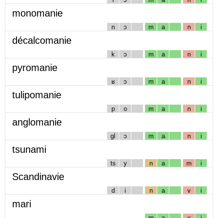
monomanie
n
ɔ
m
a
n
i
décalcomanie
k
ɔ
m
a
n
i
pyromanie
ʁ
ɔ
m
a
n
i
tulipomanie
p
o
m
a
n
i
anglomanie
gl
ɔ
m
a
n
i
tsunami
ts
y
n
a
m
i
Scandinavie
d
i
n
a
v
i
mari
m
a
ʁ
i