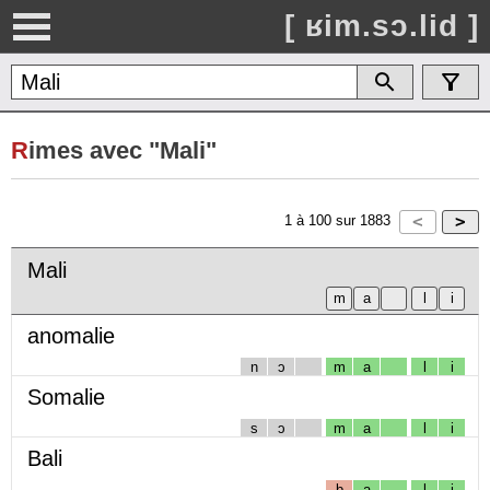
[ ʁim.sɔ.lid ]
R
imes avec "Mali"
1
à
100
sur
1883
Mali
anomalie
n
ɔ
m
a
l
i
Somalie
s
ɔ
m
a
l
i
Bali
b
a
l
i