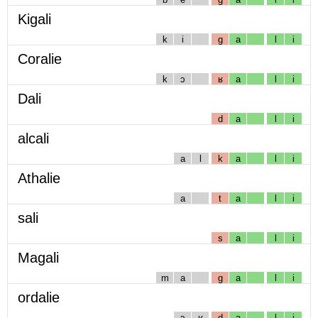
Kigali
k
i
g
a
l
i
Coralie
k
ɔ
ʁ
a
l
i
Dali
d
a
l
i
alcali
a
l
k
a
l
i
Athalie
a
t
a
l
i
sali
s
a
l
i
Magali
m
a
g
a
l
i
ordalie
ɔ
ʁ
d
a
l
i