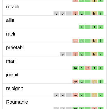
rétabli
ʁ
e
t
a
bl
i
allie
a
l
i
racli
ʁ
a
kl
i
préétabli
e
t
a
bl
i
marli
m
a
ʁ
l
i
joignit
ʒw
a
ɲ
i
rejoignit
ʁ
ə
ʒw
a
ɲ
i
Roumanie
ʁ
u
m
a
n
i