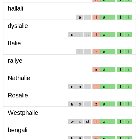
hallali
a
l
a
l
i
dyslalie
d
i
s
l
a
l
i
Italie
i
t
a
l
i
rallye
ʁ
a
l
i
Nathalie
n
a
t
a
l
i
Rosalie
ʁ
o
z
a
l
i
Westphalie
w
ɛ
st
f
a
l
i
bengali
b
ẽ
g
a
l
i