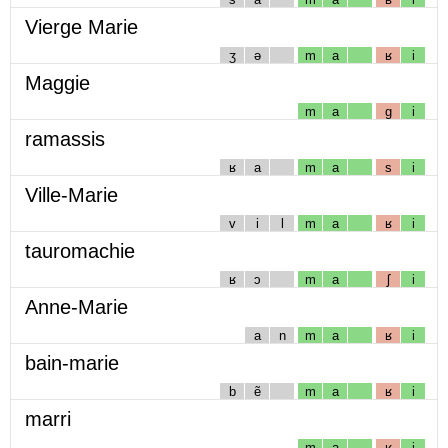
Vierge Marie
ʒ
ə
m
a
ʁ
i
Maggie
m
a
g
i
ramassis
ʁ
a
m
a
s
i
Ville-Marie
v
i
l
m
a
ʁ
i
tauromachie
ʁ
ɔ
m
a
ʃ
i
Anne-Marie
a
n
m
a
ʁ
i
bain-marie
b
ẽ
m
a
ʁ
i
marri
m
a
ʁ
i