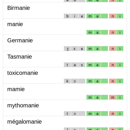
Birmanie
b
i
ʁ
m
a
n
i
manie
m
a
n
i
Germanie
ʒ
ɛ
ʁ
m
a
n
i
Tasmanie
t
a
s
m
a
n
i
toxicomanie
k
ɔ
m
a
n
i
mamie
m
a
m
i
mythomanie
t
ɔ
m
a
n
i
mégalomanie
l
ɔ
m
a
n
i