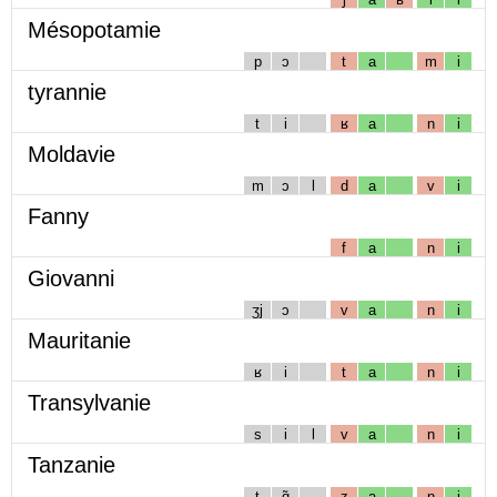
Mésopotamie
p
ɔ
t
a
m
i
tyrannie
t
i
ʁ
a
n
i
Moldavie
m
ɔ
l
d
a
v
i
Fanny
f
a
n
i
Giovanni
ʒj
ɔ
v
a
n
i
Mauritanie
ʁ
i
t
a
n
i
Transylvanie
s
i
l
v
a
n
i
Tanzanie
t
ɑ̃
z
a
n
i