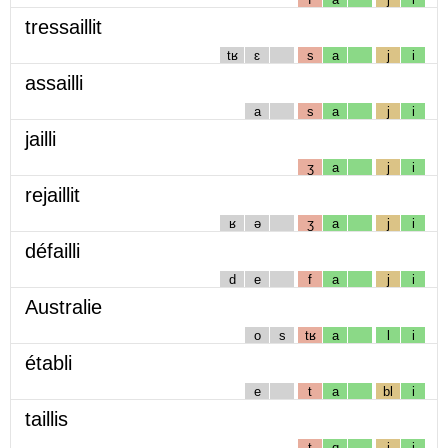
tressaillit
tʁ
ɛ
s
a
j
i
assailli
a
s
a
j
i
jailli
ʒ
a
j
i
rejaillit
ʁ
ə
ʒ
a
j
i
défailli
d
e
f
a
j
i
Australie
o
s
tʁ
a
l
i
établi
e
t
a
bl
i
taillis
t
ɑ
j
i