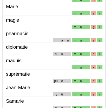
Marie
m
a
ʁ
i
magie
m
a
ʒ
i
pharmacie
f
a
ʁ
m
a
s
i
diplomatie
pl
ɔ
m
a
s
i
maquis
m
a
k
i
suprématie
pʁ
e
m
a
s
i
Jean-Marie
ʒ
ɑ̃
m
a
ʁ
i
Samarie
s
a
m
a
ʁ
i