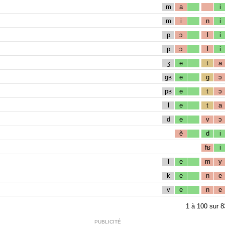
m
a
i
m
i
n
i
p
ɔ
l
i
p
ɔ
l
i
ʒ
e
t
a
gʁ
e
g
ɔ
pʁ
e
t
ɔ
l
e
t
a
d
e
v
ɔ
ẽ
d
i
fʁ
i
l
e
m
y
k
e
n
e
v
e
n
e
1
à
100
sur
8
PUBLICITÉ