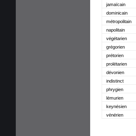
jamaïcain
dominicain
métropolitain
napolitain
végétarien
grégorien
prétorien
prolétarien
dévonien
indistinct
phrygien
lémurien
keynésien
vénérien