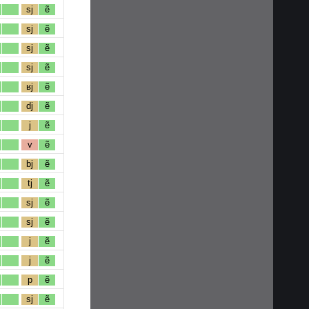
sj
ẽ
sj
ẽ
sj
ẽ
sj
ẽ
ʁj
ẽ
dj
ẽ
j
ẽ
v
ẽ
bj
ẽ
tj
ẽ
sj
ẽ
sj
ẽ
j
ẽ
j
ẽ
p
ẽ
sj
ẽ