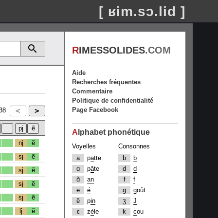
[ ʁim.sɔ.lid ]
R
IMESSOLIDES
.COM
Aide
Recherches fréquentes
Commentaire
Politique de confidentialité
Page Facebook
38
A
lphabet phonétique
nj
ẽ
Voyelles
Consonnes
sj
ẽ
a
p
a
tte
b
b
ɑ
p
â
te
d
d
sj
ẽ
ɑ̃
an
f
f
sj
ẽ
e
é
g
g
oût
sj
ẽ
ẽ
p
in
ʒ
J
lj
ẽ
ɛ
z
è
le
k
c
ou