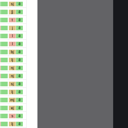
sj
ẽ
ʃj
ẽ
t
ẽ
j
ẽ
l
ẽ
l
ẽ
bj
ẽ
lj
ẽ
nj
ẽ
nj
ẽ
sj
ẽ
lj
ẽ
mj
ẽ
ʁj
ẽ
s
ẽ
lj
ẽ