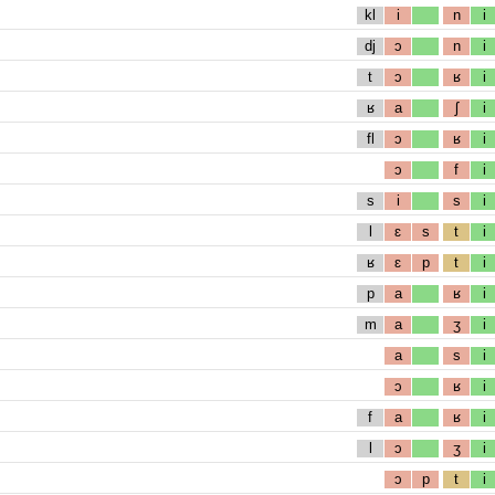
kl
i
n
i
dj
ɔ
n
i
t
ɔ
ʁ
i
ʁ
a
ʃ
i
fl
ɔ
ʁ
i
ɔ
f
i
s
i
s
i
l
ɛ
s
t
i
ʁ
ɛ
p
t
i
p
a
ʁ
i
m
a
ʒ
i
a
s
i
ɔ
ʁ
i
f
a
ʁ
i
l
ɔ
ʒ
i
ɔ
p
t
i