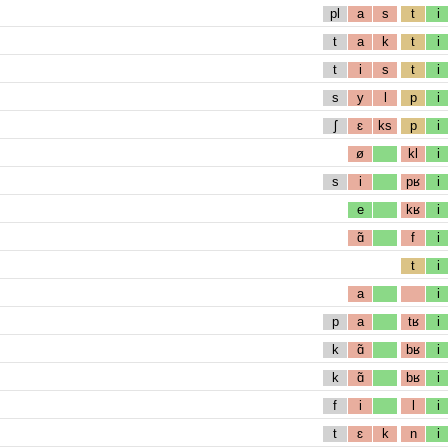
pl
a
s
t
i
t
a
k
t
i
t
i
s
t
i
s
y
l
p
i
ʃ
ɛ
ks
p
i
ø
kl
i
s
i
pʁ
i
e
kʁ
i
ɑ̃
f
i
t
i
a
i
p
a
tʁ
i
k
ɑ̃
bʁ
i
k
ɑ̃
bʁ
i
f
i
l
i
t
ɛ
k
n
i