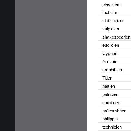
plasticien
tacticien
statisticien
sulpicien
shakespearien
euclidien
Cyprien
écrivain
amphibien
Titien
haïtien
patricien
cambrien
précambrien
philippin
technicien