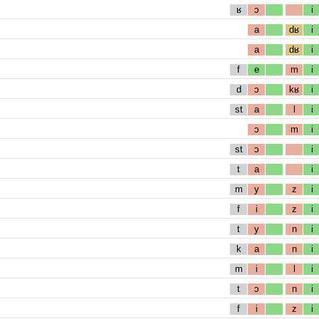
ʁ
ɔ
i
a
dʁ
i
a
dʁ
i
f
e
m
i
d
ɔ
kʁ
i
st
a
l
i
ɔ
m
i
st
ɔ
i
t
a
i
m
y
z
i
f
i
z
i
t
y
n
i
k
a
n
i
m
i
l
i
t
ɔ
n
i
f
i
z
i