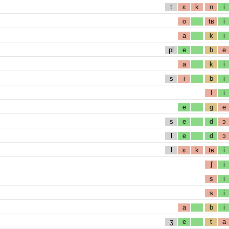
t
ɛ
k
n
i
o
tʁ
i
a
k
i
pl
e
b
e
a
k
i
s
i
b
i
l
i
e
g
e
s
e
d
ɔ
l
e
d
ɔ
l
ɛ
k
tʁ
i
ʃ
i
s
i
s
i
a
b
i
ʒ
e
t
a