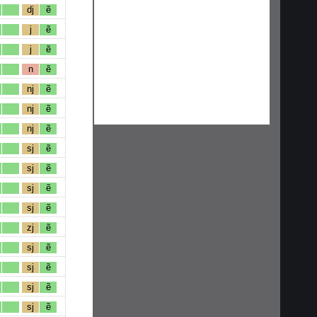
dj
ẽ
j
ẽ
j
ẽ
n
ẽ
nj
ẽ
nj
ẽ
nj
ẽ
sj
ẽ
sj
ẽ
sj
ẽ
sj
ẽ
zj
ẽ
sj
ẽ
sj
ẽ
sj
ẽ
sj
ẽ