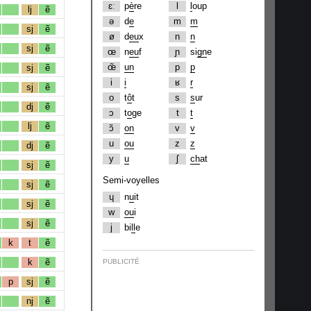
ɛː
p
è
re
l
l
oup
lj
ẽ
ə
d
e
m
m
sj
ẽ
ø
d
eu
x
n
n
sj
ẽ
œ
n
eu
f
ɲ
si
gn
e
œ̃
un
p
p
sj
ẽ
i
i
ʁ
r
sj
ẽ
o
t
ô
t
s
s
ur
dj
ẽ
ɔ
t
o
ge
t
t
lj
ẽ
ɔ̃
on
v
v
u
ou
z
z
dj
ẽ
y
u
ʃ
ch
at
sj
ẽ
Semi-voyelles
sj
ẽ
ɥ
n
u
it
sj
ẽ
w
ou
i
sj
ẽ
j
bi
ll
e
k
t
ẽ
k
ẽ
PUBLICITÉ
p
sj
ẽ
nj
ẽ