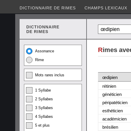
DICTIONNAIRE DE RIMES
CHAMPS LEXICAUX
DICTIONNAIRE
DE RIMES
R
imes ave
Assonance
Rime
Mots rares inclus
œdipien
rétinien
1 Syllabe
généticien
2 Syllabes
péripatéticien
3 Syllabes
esthéticien
4 Syllabes
académicien
5 et plus
brésilien