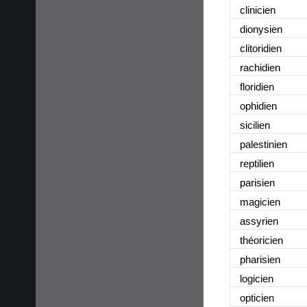
clinicien
dionysien
clitoridien
rachidien
floridien
ophidien
sicilien
palestinien
reptilien
parisien
magicien
assyrien
théoricien
pharisien
logicien
opticien