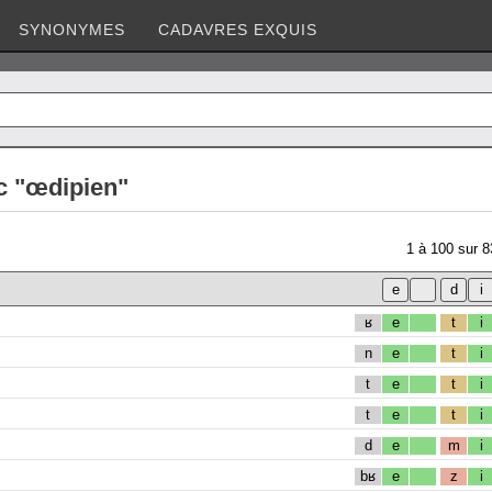
SYNONYMES
CADAVRES EXQUIS
c "œdipien"
1
à
100
sur
8
ʁ
e
t
i
n
e
t
i
t
e
t
i
t
e
t
i
d
e
m
i
bʁ
e
z
i