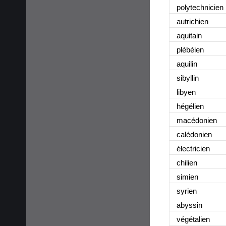
polytechnicien
autrichien
aquitain
plébéien
aquilin
sibyllin
libyen
hégélien
macédonien
calédonien
électricien
chilien
simien
syrien
abyssin
végétalien