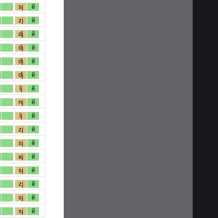
sj
ẽ
zj
ẽ
dj
ẽ
dj
ẽ
dj
ẽ
dj
ẽ
lj
ẽ
nj
ẽ
lj
ẽ
zj
ẽ
sj
ẽ
ʁj
ẽ
sj
ẽ
zj
ẽ
sj
ẽ
sj
ẽ