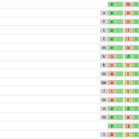
e
m
i
v
e
n
i
f
e
n
i
t
e
l
i
f
e
l
i
m
e
ʁ
i
k
ɔ
d
i
k
ɔ
t
i
m
a
t
i
pʁ
a
t
i
l
i
t
i
m
a
t
i
n
e
d
i
m
e
ʁ
i
e
ʒ
i
l
ɑ̃
t
i