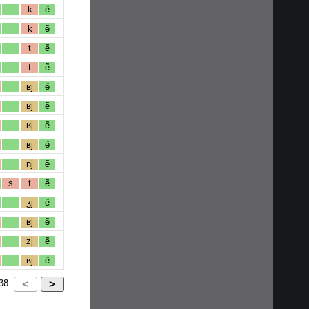
k
ẽ
k
ẽ
t
ẽ
t
ẽ
ʁj
ẽ
ʁj
ẽ
ʁj
ẽ
ʁj
ẽ
nj
ẽ
s
t
ẽ
ʒj
ẽ
ʁj
ẽ
zj
ẽ
ʁj
ẽ
38