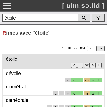
[ ʁim.sɔ.lid ]
R
imes avec "étoile"
1
à
100
sur
3864
étoile
dévoile
d
e
vw
a
l
diamétral
a
m
e
tʁ
a
l
cathédrale
k
a
t
e
dʁ
a
l