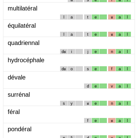
multilatéral
l
a
t
e
ʁ
a
l
équilatéral
l
a
t
e
ʁ
a
l
quadriennal
dʁ
i
j
e
n
a
l
hydrocéphale
dʁ
o
s
e
f
a
l
dévale
d
e
v
a
l
surrénal
s
y
ʁ
e
n
a
l
féral
f
e
ʁ
a
l
pondéral
p
ɔ̃
d
e
ʁ
a
l