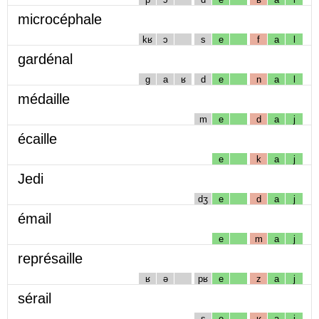
microcéphale
kʁ
ɔ
s
e
f
a
l
gardénal
g
a
ʁ
d
e
n
a
l
médaille
m
e
d
a
j
écaille
e
k
a
j
Jedi
dʒ
e
d
a
j
émail
e
m
a
j
représaille
ʁ
ə
pʁ
e
z
a
j
sérail
s
e
ʁ
a
j