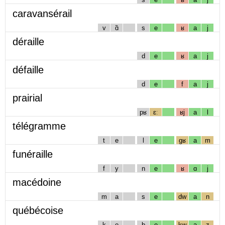
caravansérail
v
ɑ̃
s
e
ʁ
a
j
déraille
d
e
ʁ
a
j
défaille
d
e
f
a
j
prairial
pʁ
ɛː
ʁj
a
l
télégramme
t
e
l
e
gʁ
a
m
funéraille
f
y
n
e
ʁ
ɑ
j
macédoine
m
a
s
e
dw
a
n
québécoise
k
e
b
e
kw
a
z