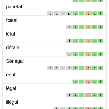
pariétal
p
a
ʁj
e
t
a
l
fœtal
f
e
t
a
l
létal
l
e
t
a
l
détale
d
e
t
a
l
Sénégal
s
e
n
e
g
a
l
égal
e
g
a
l
légal
l
e
g
a
l
illégal
i
l
e
g
a
l