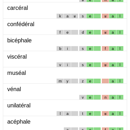
carcéral
k
a
ʁ
s
e
ʁ
a
l
confédéral
f
e
d
e
ʁ
a
l
bicéphale
b
i
s
e
f
a
l
viscéral
v
i
s
e
ʁ
a
l
muséal
m
y
z
e
a
l
vénal
v
e
n
a
l
unilatéral
l
a
t
e
ʁ
a
l
acéphale
a
s
e
f
a
l