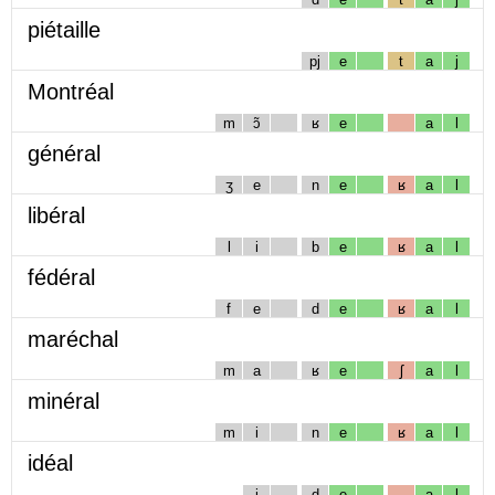
piétaille
pj
e
t
a
j
Montréal
m
ɔ̃
ʁ
e
a
l
général
ʒ
e
n
e
ʁ
a
l
libéral
l
i
b
e
ʁ
a
l
fédéral
f
e
d
e
ʁ
a
l
maréchal
m
a
ʁ
e
ʃ
a
l
minéral
m
i
n
e
ʁ
a
l
idéal
i
d
e
a
l