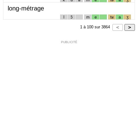
long-métrage
l
ɔ̃
m
e
tʁ
a
ʒ
1
à
100
sur
3864
PUBLICITÉ