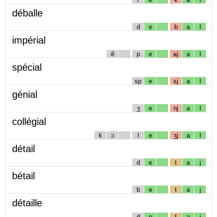
déballe
d
e
b
a
l
impérial
ẽ
p
e
ʁj
a
l
spécial
sp
e
sj
a
l
génial
ʒ
e
nj
a
l
collégial
k
ɔ
l
e
ʒj
a
l
détail
d
e
t
a
j
bétail
b
e
t
a
j
détaille
d
e
t
a
j