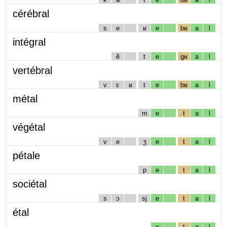
cérébral
s
e
ʁ
e
bʁ
a
l
intégral
ẽ
t
e
gʁ
a
l
vertébral
v
ɛ
ʁ
t
e
bʁ
a
l
métal
m
e
t
a
l
végétal
v
e
ʒ
e
t
a
l
pétale
p
e
t
a
l
sociétal
s
ɔ
sj
e
t
a
l
étal
e
t
a
l