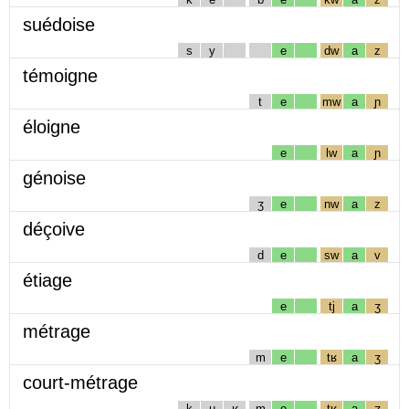
suédoise
s
y
e
dw
a
z
témoigne
t
e
mw
a
ɲ
éloigne
e
lw
a
ɲ
génoise
ʒ
e
nw
a
z
déçoive
d
e
sw
a
v
étiage
e
tj
a
ʒ
métrage
m
e
tʁ
a
ʒ
court-métrage
k
u
ʁ
m
e
tʁ
a
ʒ