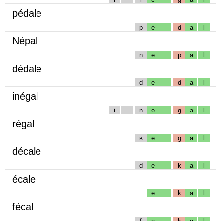
pédale
p
e
d
a
l
Népal
n
e
p
a
l
dédale
d
e
d
a
l
inégal
i
n
e
g
a
l
régal
ʁ
e
g
a
l
décale
d
e
k
a
l
écale
e
k
a
l
fécal
f
e
k
a
l