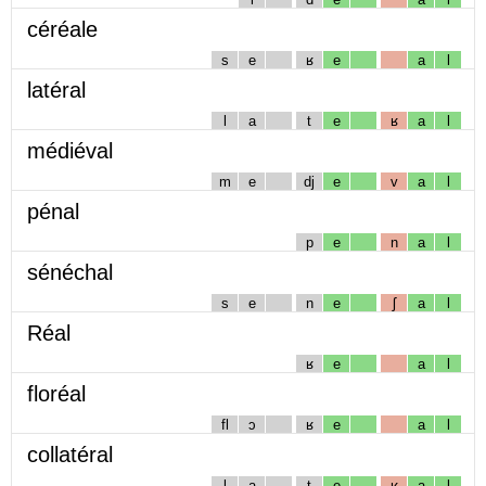
céréale
s
e
ʁ
e
a
l
latéral
l
a
t
e
ʁ
a
l
médiéval
m
e
dj
e
v
a
l
pénal
p
e
n
a
l
sénéchal
s
e
n
e
ʃ
a
l
Réal
ʁ
e
a
l
floréal
fl
ɔ
ʁ
e
a
l
collatéral
l
a
t
e
ʁ
a
l