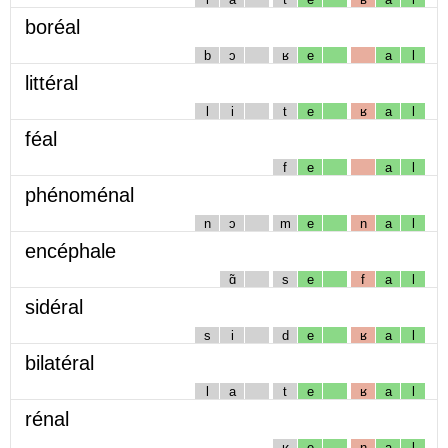
boréal
b
ɔ
ʁ
e
a
l
littéral
l
i
t
e
ʁ
a
l
féal
f
e
a
l
phénoménal
n
ɔ
m
e
n
a
l
encéphale
ɑ̃
s
e
f
a
l
sidéral
s
i
d
e
ʁ
a
l
bilatéral
l
a
t
e
ʁ
a
l
rénal
ʁ
e
n
a
l