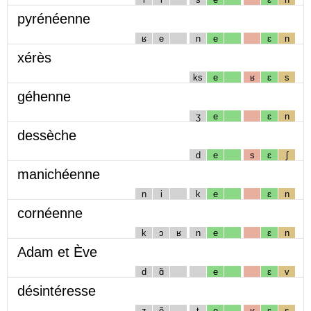
pyrénéenne
ʁ
e
n
e
ɛ
n
xérès
ks
e
ʁ
ɛ
s
géhenne
ʒ
e
ɛ
n
dessèche
d
e
s
ɛ
ʃ
manichéenne
n
i
k
e
ɛ
n
cornéenne
k
ɔ
ʁ
n
e
ɛ
n
Adam et Ève
d
ɑ̃
e
ɛ
v
désintéresse
z
ẽ
t
e
ʁ
ɛ
s