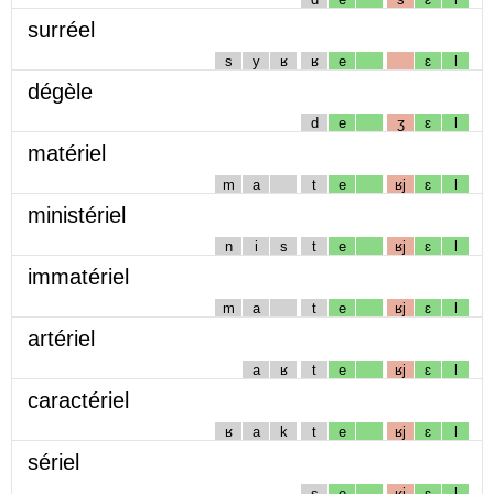
surréel
s
y
ʁ
ʁ
e
ɛ
l
dégèle
d
e
ʒ
ɛ
l
matériel
m
a
t
e
ʁj
ɛ
l
ministériel
n
i
s
t
e
ʁj
ɛ
l
immatériel
m
a
t
e
ʁj
ɛ
l
artériel
a
ʁ
t
e
ʁj
ɛ
l
caractériel
ʁ
a
k
t
e
ʁj
ɛ
l
sériel
s
e
ʁj
ɛ
l