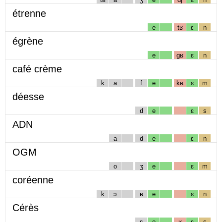
étrenne
e
tʁ
ɛ
n
égrène
e
gʁ
ɛ
n
café crème
k
a
f
e
kʁ
ɛ
m
déesse
d
e
ɛ
s
ADN
a
d
e
ɛ
n
OGM
o
ʒ
e
ɛ
m
coréenne
k
ɔ
ʁ
e
ɛ
n
Cérès
s
e
ʁ
ɛ
s