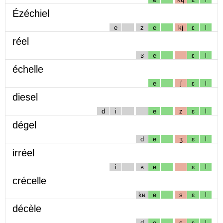
Ézéchiel
e
z
e
kj
ɛ
l
réel
ʁ
e
ɛ
l
échelle
e
ʃ
ɛ
l
diesel
d
i
e
z
ɛ
l
dégel
d
e
ʒ
ɛ
l
irréel
i
ʁ
e
ɛ
l
crécelle
kʁ
e
s
ɛ
l
décèle
d
e
s
ɛ
l