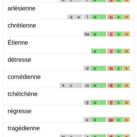
arlésienne
a
ʁ
l
e
zj
ɛ
n
chrétienne
kʁ
e
tj
ɛ
n
Étienne
e
tj
ɛ
n
détresse
d
e
tʁ
ɛ
s
comédienne
k
ɔ
m
e
dj
ɛ
n
tchétchène
tʃ
e
tʃ
ɛ
n
régresse
ʁ
e
gʁ
ɛ
s
tragédienne
tʁ
a
ʒ
e
dj
ɛ
n