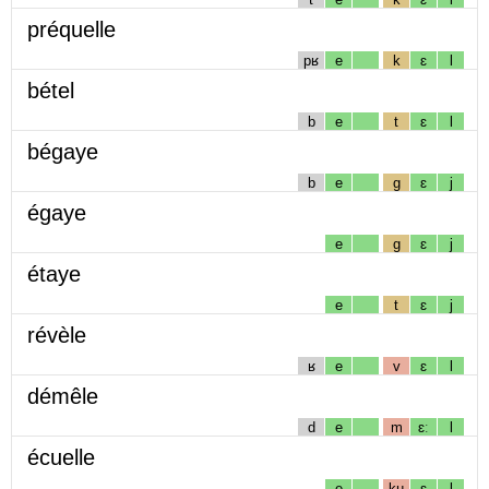
préquelle
pʁ
e
k
ɛ
l
bétel
b
e
t
ɛ
l
bégaye
b
e
g
ɛ
j
égaye
e
g
ɛ
j
étaye
e
t
ɛ
j
révèle
ʁ
e
v
ɛ
l
démêle
d
e
m
ɛː
l
écuelle
e
kɥ
ɛ
l