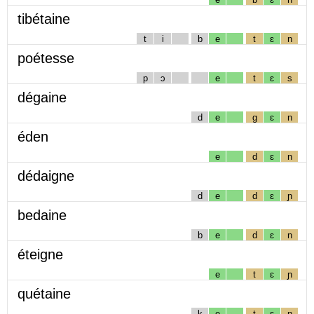
tibétaine
t
i
b
e
t
ɛ
n
poétesse
p
ɔ
e
t
ɛ
s
dégaine
d
e
g
ɛ
n
éden
e
d
ɛ
n
dédaigne
d
e
d
ɛ
ɲ
bedaine
b
e
d
ɛ
n
éteigne
e
t
ɛ
ɲ
quétaine
k
e
t
ɛ
n