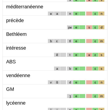
méditerranéenne
ʁ
a
n
e
ɛ
n
précède
pʁ
e
s
ɛ
d
Bethléem
b
ɛ
tl
e
ɛ
m
intéresse
ẽ
t
e
ʁ
ɛ
s
ABS
a
b
e
ɛ
s
vendéenne
v
ɑ̃
d
e
ɛ
n
GM
ʒ
e
ɛ
m
lycéenne
l
i
s
e
ɛ
n