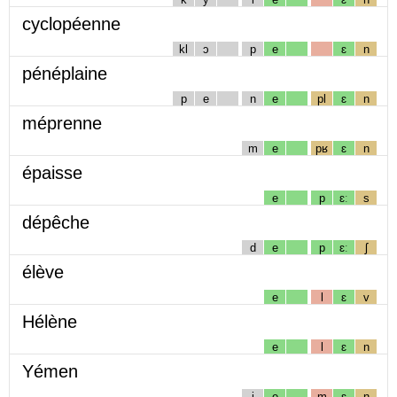
cyclopéenne
kl
ɔ
p
e
ɛ
n
pénéplaine
p
e
n
e
pl
ɛ
n
méprenne
m
e
pʁ
ɛ
n
épaisse
e
p
ɛː
s
dépêche
d
e
p
ɛː
ʃ
élève
e
l
ɛ
v
Hélène
e
l
ɛ
n
Yémen
j
e
m
ɛ
n