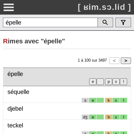
[ ʁim.sɔ.lid ]
R
imes avec "épelle"
1
à
100
sur
3497
épelle
séquelle
s
e
k
ɛ
l
djebel
dʒ
e
b
ɛ
l
teckel
t
e
k
ɛ
l