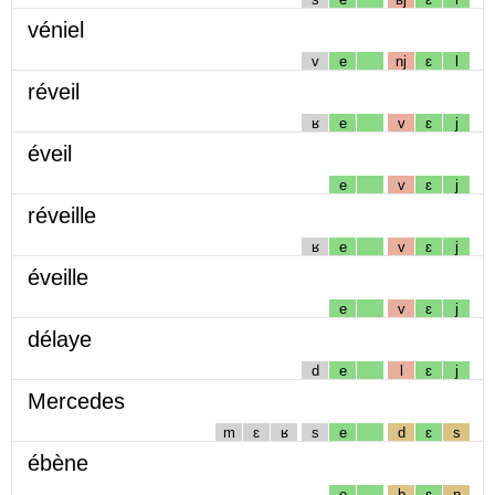
véniel
v
e
nj
ɛ
l
réveil
ʁ
e
v
ɛ
j
éveil
e
v
ɛ
j
réveille
ʁ
e
v
ɛ
j
éveille
e
v
ɛ
j
délaye
d
e
l
ɛ
j
Mercedes
m
ɛ
ʁ
s
e
d
ɛ
s
ébène
e
b
ɛ
n