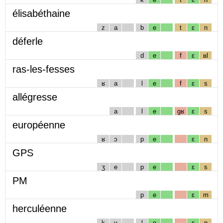
élisabéthaine
z
a
b
e
t
ɛ
n
déferle
d
e
f
ɛ
ʁl
ras-les-fesses
ʁ
a
l
e
f
ɛ
s
allégresse
a
l
e
gʁ
ɛ
s
européenne
ʁ
ɔ
p
e
ɛ
n
GPS
ʒ
e
p
e
ɛ
s
PM
p
e
ɛ
m
herculéenne
k
y
l
e
ɛ
n