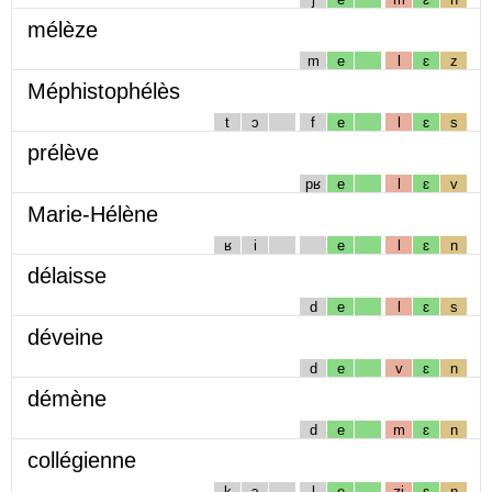
mélèze
m
e
l
ɛ
z
Méphistophélès
t
ɔ
f
e
l
ɛ
s
prélève
pʁ
e
l
ɛ
v
Marie-Hélène
ʁ
i
e
l
ɛ
n
délaisse
d
e
l
ɛ
s
déveine
d
e
v
ɛ
n
démène
d
e
m
ɛ
n
collégienne
k
ɔ
l
e
ʒj
ɛ
n