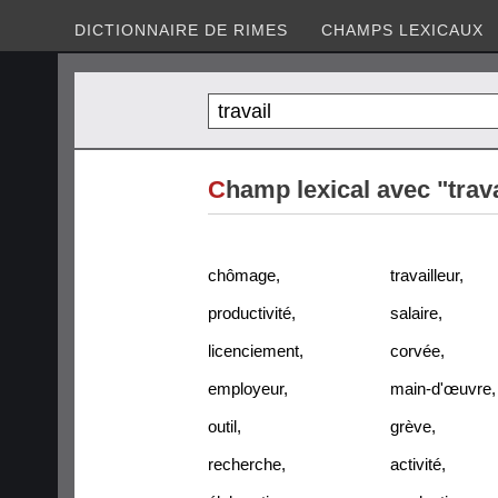
DICTIONNAIRE DE RIMES
CHAMPS LEXICAUX
C
hamp lexical avec "trava
chômage
,
travailleur
,
productivité
,
salaire
,
licenciement
,
corvée
,
employeur
,
main-d'œuvre
,
outil
,
grève
,
recherche
,
activité
,