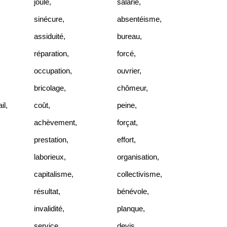
joule
,
salarié
,
sinécure
,
absentéisme
,
assiduité
,
bureau
,
réparation
,
forcé
,
occupation
,
ouvrier
,
bricolage
,
chômeur
,
il
,
coût
,
peine
,
,
achèvement
,
forçat
,
prestation
,
effort
,
laborieux
,
organisation
,
capitalisme
,
collectivisme
,
résultat
,
bénévole
,
invalidité
,
planque
,
service
,
devis
,