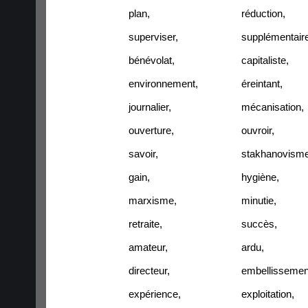
plan
,
réduction
,
superviser
,
supplémentair
bénévolat
,
capitaliste
,
environnement
,
éreintant
,
journalier
,
mécanisation
,
ouverture
,
ouvroir
,
savoir
,
stakhanovism
gain
,
hygiène
,
marxisme
,
minutie
,
retraite
,
succès
,
amateur
,
ardu
,
directeur
,
embellissemen
expérience
,
exploitation
,