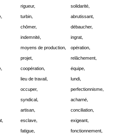
rigueur
,
solidarité
,
e
,
turbin
,
abrutissant
,
chômer
,
débaucher
,
indemnité
,
ingrat
,
moyens de production
,
opération
,
projet
,
relâchement
,
e
,
coopération
,
équipe
,
lieu de travail
,
lundi
,
occuper
,
perfectionnisme
,
syndical
,
acharné
,
artisan
,
conciliation
,
t
,
esclave
,
exigeant
,
fatigue
,
fonctionnement
,