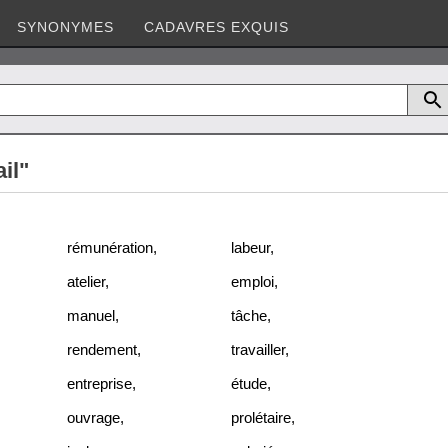
SYNONYMES
CADAVRES EXQUIS
il"
rémunération
,
labeur
,
atelier
,
emploi
,
manuel
,
tâche
,
rendement
,
travailler
,
entreprise
,
étude
,
ouvrage
,
prolétaire
,