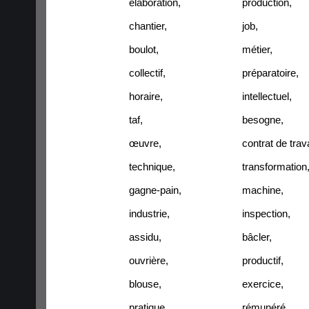
élaboration
,
production
,
chantier
,
job
,
boulot
,
métier
,
collectif
,
préparatoire
,
horaire
,
intellectuel
,
taf
,
besogne
,
œuvre
,
contrat de trava
technique
,
transformation
gagne-pain
,
machine
,
industrie
,
inspection
,
assidu
,
bâcler
,
ouvrière
,
productif
,
blouse
,
exercice
,
pratique
,
rémunéré
,