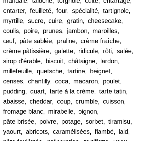
mandale
,
taloche
,
torgnole
,
cuite
,
entartage
,
entarter
,
feuilleté
,
four
,
spécialité
,
tartignole
,
myrtille
,
sucre
,
cuire
,
gratin
,
cheesecake
,
coulis
,
poire
,
prunes
,
jambon
,
maroilles
,
œuf
,
pâte sablée
,
praline
,
crème fraîche
,
crème pâtissière
,
galette
,
ridicule
,
rôti
,
salée
,
sirop d'érable
,
biscuit
,
châtaigne
,
lardon
,
millefeuille
,
quetsche
,
tartine
,
beignet
,
cerises
,
chantilly
,
coca
,
macaron
,
poulet
,
pudding
,
quart
,
tarte à la crème
,
tarte tatin
,
abaisse
,
cheddar
,
coup
,
crumble
,
cuisson
,
fromage blanc
,
mirabelle
,
oignon
,
pâte brisée
,
poivre
,
potage
,
sorbet
,
tiramisu
,
yaourt
,
abricots
,
caramélisées
,
flambé
,
laid
,