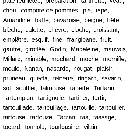
pâte feuilletée
,
préparation
,
tartiflette
,
veau
,
chou
,
compote de pommes
,
pie
,
tape
,
Amandine
,
baffe
,
bavaroise
,
beigne
,
bête
,
blèche
,
calotte
,
chèvre
,
cloche
,
croissant
,
emplâtre
,
esquif
,
fine
,
frangipane
,
fruit
,
gaufre
,
giroflée
,
Godin
,
Madeleine
,
mauvais
,
Millard
,
minable
,
mochard
,
moche
,
mornifle
,
moule
,
Nanan
,
nasarde
,
nougat
,
plaisir
,
pruneau
,
quecla
,
reinette
,
ringard
,
savarin
,
sot
,
soufflet
,
talmouse
,
tapette
,
Tartarin
,
Tartempion
,
tartignolle
,
tartiner
,
tartir
,
tartouillade
,
tartouillage
,
tartouille
,
tartouiller
,
tartouse
,
tartouze
,
Tarzan
,
tas
,
tassage
,
tocard
,
torniole
,
tourlousine
,
vilain