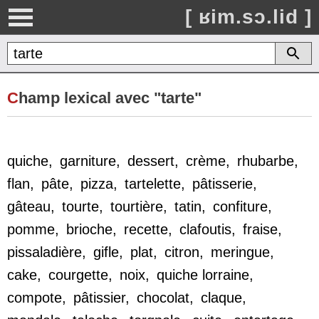
[ ʁim.sɔ.lid ]
C
hamp lexical avec "tarte"
quiche
,
garniture
,
dessert
,
crème
,
rhubarbe
,
flan
,
pâte
,
pizza
,
tartelette
,
pâtisserie
,
gâteau
,
tourte
,
tourtière
,
tatin
,
confiture
,
pomme
,
brioche
,
recette
,
clafoutis
,
fraise
,
pissaladière
,
gifle
,
plat
,
citron
,
meringue
,
cake
,
courgette
,
noix
,
quiche lorraine
,
compote
,
pâtissier
,
chocolat
,
claque
,