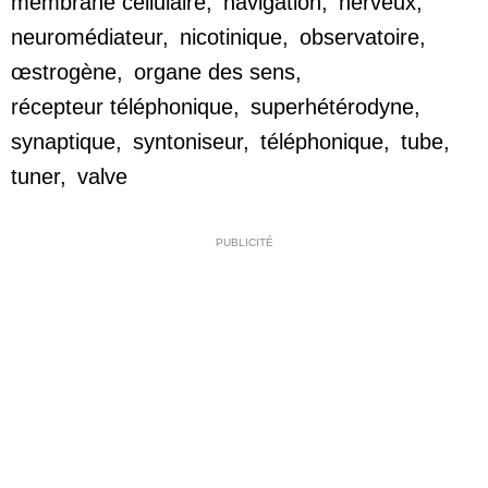
membrane cellulaire
,
navigation
,
nerveux
,
neuromédiateur
,
nicotinique
,
observatoire
,
œstrogène
,
organe des sens
,
récepteur téléphonique
,
superhétérodyne
,
synaptique
,
syntoniseur
,
téléphonique
,
tube
,
tuner
,
valve
PUBLICITÉ