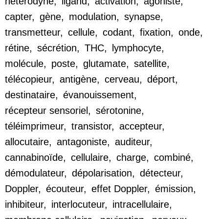
hétérodyne
,
ligand
,
activation
,
agoniste
,
capter
,
gène
,
modulation
,
synapse
,
transmetteur
,
cellule
,
codant
,
fixation
,
onde
,
rétine
,
sécrétion
,
THC
,
lymphocyte
,
molécule
,
poste
,
glutamate
,
satellite
,
télécopieur
,
antigène
,
cerveau
,
déport
,
destinataire
,
évanouissement
,
récepteur sensoriel
,
sérotonine
,
téléimprimeur
,
transistor
,
accepteur
,
allocutaire
,
antagoniste
,
auditeur
,
cannabinoïde
,
cellulaire
,
charge
,
combiné
,
démodulateur
,
dépolarisation
,
détecteur
,
Doppler
,
écouteur
,
effet Doppler
,
émission
,
inhibiteur
,
interlocuteur
,
intracellulaire
,