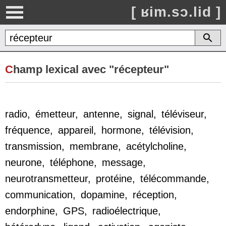
[ ʁim.sɔ.lid ]
C
hamp lexical avec "récepteur"
radio
,
émetteur
,
antenne
,
signal
,
téléviseur
,
fréquence
,
appareil
,
hormone
,
télévision
,
transmission
,
membrane
,
acétylcholine
,
neurone
,
téléphone
,
message
,
neurotransmetteur
,
protéine
,
télécommande
,
communication
,
dopamine
,
réception
,
endorphine
,
GPS
,
radioélectrique
,