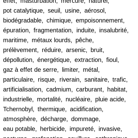
effet
,
masturbation
,
mercure
,
naturel
,
pot catalytique
,
seuil
,
usine
,
aérosol
,
biodégradable
,
chimique
,
empoisonnement
,
épuration
,
fragmentation
,
induite
,
insalubrité
,
maritime
,
métaux lourds
,
pêche
,
prélèvement
,
réduire
,
arsenic
,
bruit
,
dépollution
,
énergétique
,
extraction
,
fioul
,
gaz à effet de serre
,
limiter
,
métal
,
particulaire
,
risque
,
riverain
,
sanitaire
,
trafic
,
artificialisation
,
cadmium
,
carburant
,
habitat
,
industrielle
,
mortalité
,
nucléaire
,
pluie acide
,
Tchernobyl
,
thermique
,
acidification
,
atmosphère
,
décharge
,
dommage
,
eau potable
,
herbicide
,
impureté
,
invasive
,