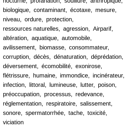
nocturne
,
profanation
,
souillure
,
anthropique
,
biologique
,
contaminant
,
écotaxe
,
mesure
,
niveau
,
ordure
,
protection
,
ressources naturelles
,
agression
,
Airparif
,
altération
,
aquatique
,
automobile
,
avilissement
,
biomasse
,
consommateur
,
corruption
,
décès
,
dénaturation
,
déprédation
,
déversement
,
écomobilité
,
exonirose
,
flétrissure
,
humaine
,
immondice
,
incinérateur
,
infection
,
littoral
,
lumineuse
,
lutter
,
poison
,
préoccupation
,
processus
,
redevance
,
réglementation
,
respiratoire
,
salissement
,
sonore
,
spermatorrhée
,
tache
,
toxicité
,
viciation