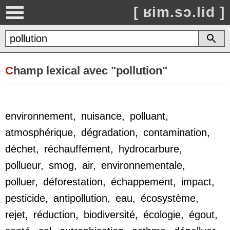
[ ʁim.sɔ.lid ]
C
hamp lexical avec "pollution"
environnement
,
nuisance
,
polluant
,
atmosphérique
,
dégradation
,
contamination
,
déchet
,
réchauffement
,
hydrocarbure
,
pollueur
,
smog
,
air
,
environnementale
,
polluer
,
déforestation
,
échappement
,
impact
,
pesticide
,
antipollution
,
eau
,
écosystème
,
rejet
,
réduction
,
biodiversité
,
écologie
,
égout
,