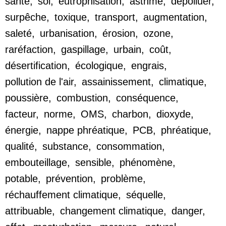
santé
,
sol
,
eutrophisation
,
asthme
,
dépolluer
,
surpêche
,
toxique
,
transport
,
augmentation
,
saleté
,
urbanisation
,
érosion
,
ozone
,
raréfaction
,
gaspillage
,
urbain
,
coût
,
désertification
,
écologique
,
engrais
,
pollution de l'air
,
assainissement
,
climatique
,
poussière
,
combustion
,
conséquence
,
facteur
,
norme
,
OMS
,
charbon
,
dioxyde
,
énergie
,
nappe phréatique
,
PCB
,
phréatique
,
qualité
,
substance
,
consommation
,
embouteillage
,
sensible
,
phénomène
,
potable
,
prévention
,
problème
,
réchauffement climatique
,
séquelle
,
attribuable
,
changement climatique
,
danger
,