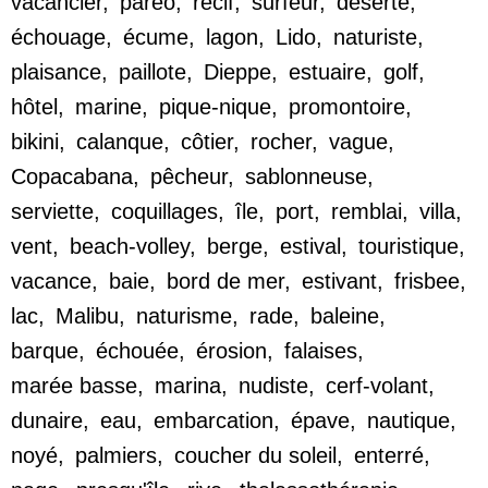
vacancier
,
paréo
,
récif
,
surfeur
,
déserte
,
échouage
,
écume
,
lagon
,
Lido
,
naturiste
,
plaisance
,
paillote
,
Dieppe
,
estuaire
,
golf
,
hôtel
,
marine
,
pique-nique
,
promontoire
,
bikini
,
calanque
,
côtier
,
rocher
,
vague
,
Copacabana
,
pêcheur
,
sablonneuse
,
serviette
,
coquillages
,
île
,
port
,
remblai
,
villa
,
vent
,
beach-volley
,
berge
,
estival
,
touristique
,
vacance
,
baie
,
bord de mer
,
estivant
,
frisbee
,
lac
,
Malibu
,
naturisme
,
rade
,
baleine
,
barque
,
échouée
,
érosion
,
falaises
,
marée basse
,
marina
,
nudiste
,
cerf-volant
,
dunaire
,
eau
,
embarcation
,
épave
,
nautique
,
noyé
,
palmiers
,
coucher du soleil
,
enterré
,