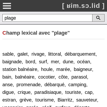
[ ʁim.sɔ.lid ]
C
hamp lexical avec "plage"
sable
,
galet
,
rivage
,
littoral
,
débarquement
,
baignade
,
bord
,
surf
,
mer
,
dune
,
océan
,
station balnéaire
,
houle
,
marée
,
baigneur
,
bain
,
balnéaire
,
cocotier
,
côte
,
parasol
,
anse
,
promenade
,
débarqué
,
camping
,
digue
,
crique
,
paradisiaque
,
touriste
,
cap
,
estran
,
grève
,
tourisme
,
Biarritz
,
sauveteur
,