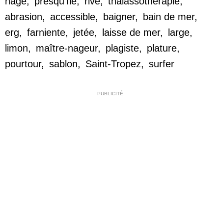
nage
,
presqu'île
,
rive
,
thalassothérapie
,
abrasion
,
accessible
,
baigner
,
bain de mer
,
erg
,
farniente
,
jetée
,
laisse de mer
,
large
,
limon
,
maître-nageur
,
plagiste
,
plature
,
pourtour
,
sablon
,
Saint-Tropez
,
surfer
PUBLICITÉ