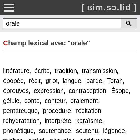
[ ʁim.sɔ.lid ]
C
hamp lexical avec "orale"
littérature
,
écrite
,
tradition
,
transmission
,
épopée
,
récit
,
griot
,
langue
,
barde
,
Torah
,
épreuves
,
expression
,
contraception
,
Ésope
,
gélule
,
conte
,
conteur
,
oralement
,
pentateuque
,
procédure
,
récitation
,
réhydratation
,
interprète
,
karaïsme
,
phonétique
,
soutenance
,
soutenu
,
légende
,