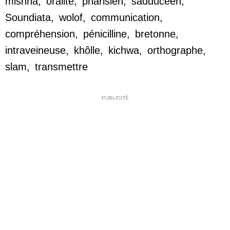
mishna
,
oralité
,
pharisien
,
sadducéen
,
Soundiata
,
wolof
,
communication
,
compréhension
,
pénicilline
,
bretonne
,
intraveineuse
,
khôlle
,
kichwa
,
orthographe
,
slam
,
transmettre
PUBLICITÉ